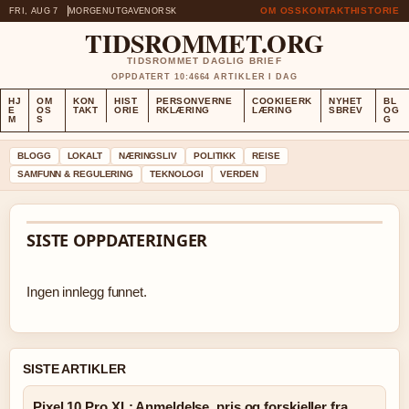
OM OSS
KONTAKT
HISTORIE
FRI, AUG 7
MORGENUTGAVE
NORSK
TIDSROMMET.ORG
TIDSROMMET DAGLIG BRIEF
OPPDATERT 10:46
64 ARTIKLER I DAG
HJ
OM
KON
HIST
PERSONVERNE
COOKIEERK
NYHET
BL
E
OS
TAKT
ORIE
RKLÆRING
LÆRING
SBREV
OG
M
S
G
BLOGG
LOKALT
NÆRINGSLIV
POLITIKK
REISE
SAMFUNN & REGULERING
TEKNOLOGI
VERDEN
SISTE OPPDATERINGER
Ingen innlegg funnet.
SISTE ARTIKLER
Pixel 10 Pro XL: Anmeldelse, pris og forskjeller fra