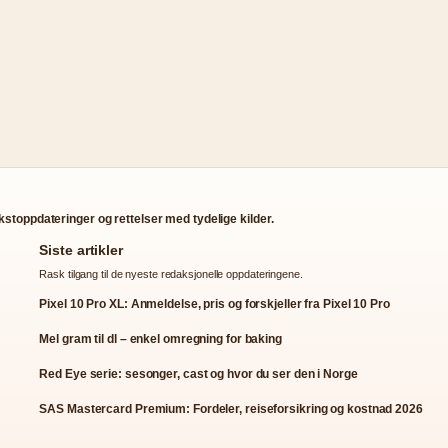
stoppdateringer og rettelser med tydelige kilder.
Siste artikler
Rask tilgang til de nyeste redaksjonelle oppdateringene.
Pixel 10 Pro XL: Anmeldelse, pris og forskjeller fra Pixel 10 Pro
Mel gram til dl – enkel omregning for baking
Red Eye serie: sesonger, cast og hvor du ser den i Norge
SAS Mastercard Premium: Fordeler, reiseforsikring og kostnad 2026