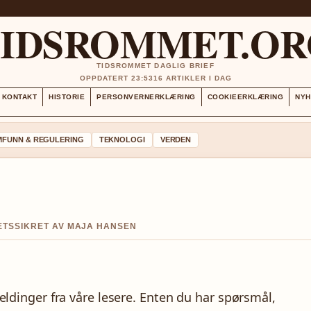
TIDSROMMET.OR
TIDSROMMET DAGLIG BRIEF
OPPDATERT 23:53
16 ARTIKLER I DAG
KONTAKT
HISTORIE
PERSONVERNERKLÆRING
COOKIEERKLÆRING
NYH
MFUNN & REGULERING
TEKNOLOGI
VERDEN
ITETSSIKRET AV MAJA HANSEN
eldinger fra våre lesere. Enten du har spørsmål,