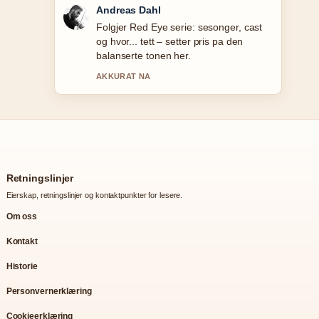
Sara Lind
Nyttig kontekst rundt Pixel 10 Pro XL:
Anmeldelse, pris og.... Hold gjerne
denne livestrengen oppdatert.
3 MIN SIDEN
Retningslinjer
Eierskap, retningslinjer og kontaktpunkter for lesere.
Om oss
Kontakt
Historie
Personvernerklæring
Cookieerklæring