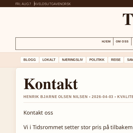
FRI, AUG 7
KVELDSUTGAVE
NORSK
HJEM
OM OSS
BLOGG
LOKALT
NÆRINGSLIV
POLITIKK
REISE
SA
Kontakt
HENRIK BJARNE OLSEN NILSEN • 2026-04-03 • KVAL
Kontakt oss
Vi i Tidsrommet setter stor pris på tilbakem