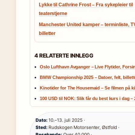
Lykke til Cathrine Frost – Fra sykepleier til
teaterstjerne
Manchester United kamper – terminliste, T
billetter
4 RELATERTE INNLEGG
Oslo Lufthavn Avganger – Live Flytider, Forsi
BMW Championship 2025 – Datoer, felt, billet
Kinotider for The Housemaid – Se filmen på k
100 USD til NOK: Slik får du best kurs i dag –
Dato:
10.–13. juli 2025 ·
Sted:
Rudskogen Motorsenter, Østfold ·
Besøkende:
Over 40 000 ·