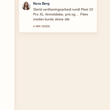
Emil Johansen
God gjennomgang av Mel gram til dl –
enkel omregning.... Dette er den klarest
oppsummeringen i dag.
6 MIN SIDEN