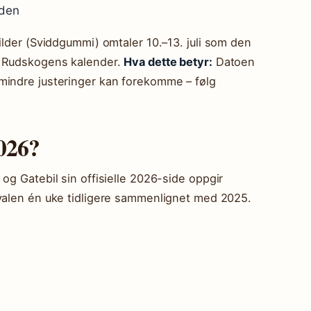
rden
ilder (Sviddgummi) omtaler 10.–13. juli som den
i Rudskogens kalender.
Hva dette betyr:
Datoen
mindre justeringer kan forekomme – følg
026?
og Gatebil sin offisielle 2026-side oppgir
ivalen én uke tidligere sammenlignet med 2025.