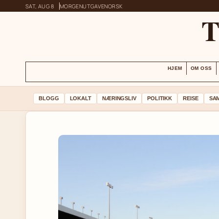
SAT, AUG 8
MORGENUTGAVE
NORSK
HJEM
OM OSS
BLOGG
LOKALT
NÆRINGSLIV
POLITIKK
REISE
SA