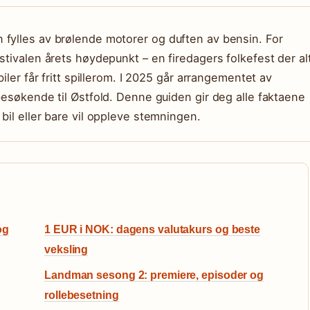
 fylles av brølende motorer og duften av bensin. For
stivalen årets høydepunkt – en firedagers folkefest der al
iler får fritt spillerom. I 2025 går arrangementet av
besøkende til Østfold. Denne guiden gir deg alle faktaene
bil eller bare vil oppleve stemningen.
og
1 EUR i NOK: dagens valutakurs og beste
veksling
Landman sesong 2: premiere, episoder og
rollebesetning