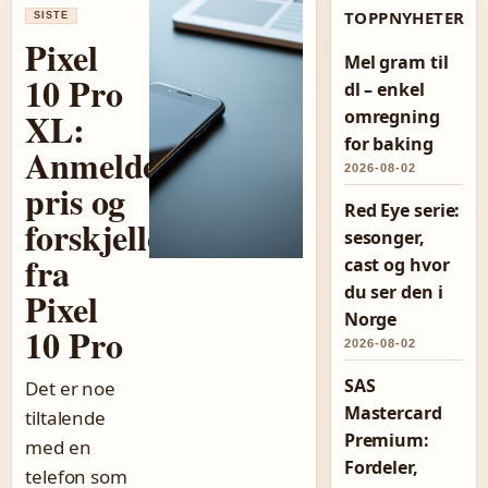
TOPPNYHETER
SISTE
Pixel
Mel gram til
10 Pro
dl – enkel
XL:
omregning
for baking
Anmeldelse,
2026-08-02
pris og
Red Eye serie:
forskjeller
sesonger,
fra
cast og hvor
du ser den i
Pixel
Norge
10 Pro
2026-08-02
SAS
Det er noe
Mastercard
tiltalende
Premium:
med en
Fordeler,
telefon som