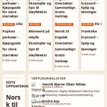
Ulla
Elv i
BLOGG
BLOGG
TEKNOLOGI
BLOGG
Popken
Minneord på
Norsk til
Frankrike
parkaser –
sløyfe:
Engelsk
kryssord –
Kjøpsguide
Eksempler og
Oversetter:
hjelp og
for store
tips til
Sammenlign
løsninger
størrelser
sløyfetekst
Gratis
5 min read
5 min read
4 min read
Verktøy
8 min read
TOPPJOURNALISTER
SISTE
Henrik Bjarne Olsen Nilsen
OPPDATERINGER
REDAKSJONEN
Vi publiserer daglig faktabasert dekning med
Nors
kontinuerlig redaksjonell kvalitetssikring.
Sindre Aas
k til
TOPPOVERSKRIFTER