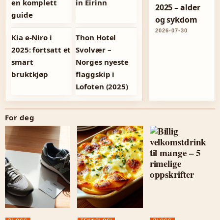
en komplett
in Éirinn
2025 – alder
guide
og sykdom
2026-07-30
Kia e-Niro i
Thon Hotel
2025: fortsatt et
Svolvær –
smart
Norges nyeste
bruktkjøp
flaggskip i
Lofoten (2025)
For deg