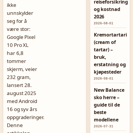
reiseforsikring
ikke
og kostnad
unnskylder
2026
seg for å
2026-08-01
være stor:
Kremortartari
Google Pixel
(cream of
10 Pro XL
tartar) –
har 6,8
bruk,
tommer
erstatning og
skjerm, veier
kjøpesteder
232 gram,
2026-08-01
lansert 28.
New Balance
august 2025
sko herre –
med Android
guide til de
16 og syv års
beste
oppgraderinger.
modellene
Denne
2026-07-31