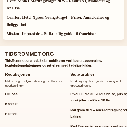
Hvem Vinner Stortingsvalget 2025 – Resultater, Mandater og
Analyse
Comfort Hotel Xpress Youngstorget – Priser, Anmeldelser og
Beliggenhet
Mission: Impossible – Fullstendig guide til franchisen
TIDSROMMET.ORG
TidsRommet.org redaksjon publiserer verifisert rapportering,
kontekstoppdateringer og rettelser med tydelige kilder.
Redaksjonen
Siste artikler
Midtpa dagen-utgave dekning med lopende
Rask tilgang til de nyeste redaksjonelle
oppdateringer.
oppdateringene.
Om oss
Pixel 10 Pro XL: Anmeldelse, pris o
forskjeller fra Pixel 10 Pro
Kontakt
Mel gram til dl – enkel omregning fo
Historie
baking
Red Eye serie: sesonger, cast og h