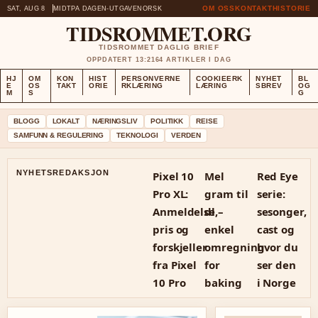
OM OSS
KONTAKT
HISTORIE
SAT, AUG 8
MIDTPA DAGEN-UTGAVE
NORSK
TIDSROMMET.ORG
TIDSROMMET DAGLIG BRIEF
OPPDATERT 13:21
64 ARTIKLER I DAG
HJ
OM
KON
HIST
PERSONVERNE
COOKIEERK
NYHET
BL
E
OS
TAKT
ORIE
RKLÆRING
LÆRING
SBREV
OG
M
S
G
BLOGG
LOKALT
NÆRINGSLIV
POLITIKK
REISE
SAMFUNN & REGULERING
TEKNOLOGI
VERDEN
NYHETSREDAKSJON
Pixel 10
Mel
Red Eye
Pro XL:
gram til
serie:
Anmeldelse,
dl –
sesonger,
pris og
enkel
cast og
forskjeller
omregning
hvor du
fra Pixel
for
ser den
10 Pro
baking
i Norge