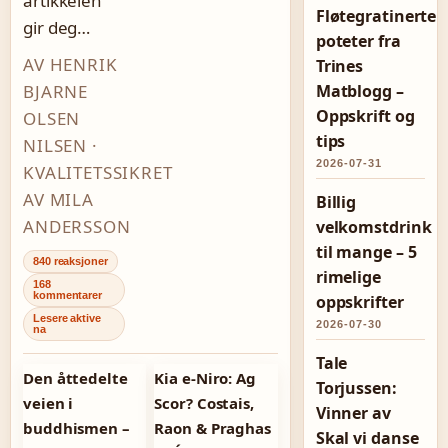
artikkelen
Fløtegratinerte
gir deg…
poteter fra
AV HENRIK
Trines
BJARNE
Matblogg –
Oppskrift og
OLSEN
tips
NILSEN ·
2026-07-31
KVALITETSSIKRET
AV MILA
Billig
ANDERSSON
velkomstdrink
til mange – 5
840 reaksjoner
rimelige
168
kommentarer
oppskrifter
Lesere aktive
2026-07-30
na
Tale
Den åttedelte
Kia e-Niro: Ag
Torjussen:
veien i
Scor? Costais,
Vinner av
buddhismen –
Raon & Praghas
Skal vi danse