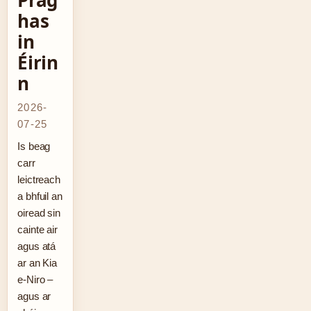
Prag
has
in
Éirin
n
2026-
07-25
Is beag
carr
leictreach
a bhfuil an
oiread sin
cainte air
agus atá
ar an Kia
e-Niro –
agus ar