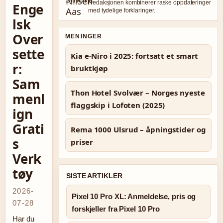
Redaksjonen kombinerer raske oppdateringer
Enge
med tydelige forklaringer.
lsk
Over
MENINGER
sette
Kia e-Niro i 2025: fortsatt et smart
r:
bruktkjøp
Sam
Thon Hotel Svolvær – Norges nyeste
menl
flaggskip i Lofoten (2025)
ign
Grati
Rema 1000 Ulsrud – åpningstider og
s
priser
Verk
tøy
SISTE ARTIKLER
2026-
Pixel 10 Pro XL: Anmeldelse, pris og
07-28
forskjeller fra Pixel 10 Pro
Har du