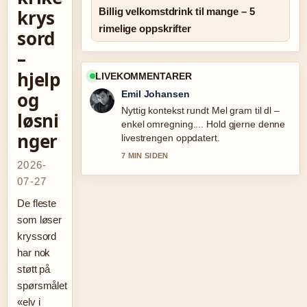
krys
Billig velkomstdrink til mange – 5
rimelige oppskrifter
sord
–
hjelp
LIVEKOMMENTARER
og
Emil Johansen
Nyttig kontekst rundt Mel gram til dl –
løsni
enkel omregning.... Hold gjerne denne
nger
livestrengen oppdatert.
7 MIN SIDEN
2026-
07-27
De fleste
som løser
kryssord
har nok
støtt på
spørsmålet
«elv i