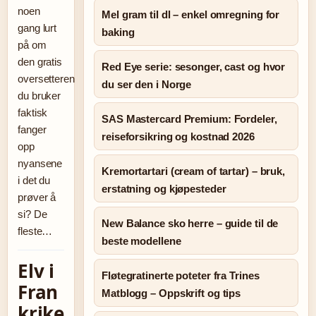
noen
Mel gram til dl – enkel omregning for
gang lurt
baking
på om
den gratis
Red Eye serie: sesonger, cast og hvor
oversetteren
du ser den i Norge
du bruker
faktisk
SAS Mastercard Premium: Fordeler,
fanger
reiseforsikring og kostnad 2026
opp
nyansene
Kremortartari (cream of tartar) – bruk,
i det du
erstatning og kjøpesteder
prøver å
si? De
New Balance sko herre – guide til de
fleste…
beste modellene
Elv i
Fløtegratinerte poteter fra Trines
Fran
Matblogg – Oppskrift og tips
krike