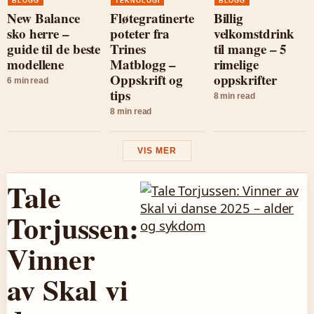
BLOGG
TEKNOLOGI
BLOGG
New Balance
Fløtegratinerte
Billig
sko herre –
poteter fra
velkomstdrink
guide til de beste
Trines
til mange – 5
modellene
Matblogg –
rimelige
Oppskrift og
oppskrifter
6 min read
tips
8 min read
8 min read
VIS MER
Tale
Torjussen:
Vinner
av Skal vi