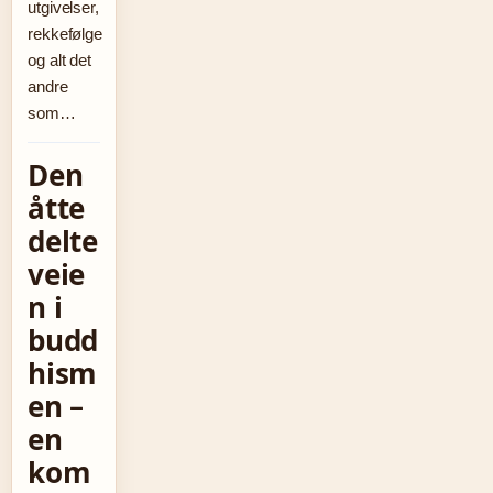
utgivelser,
rekkefølge
og alt det
andre
som…
Den
åtte
delte
veie
n i
budd
hism
en –
en
kom