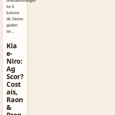
bruksanvisningen
for å
komme
dit. Denne
guiden
tar…
Kia
e-
Niro:
Ag
Scor?
Cost
ais,
Raon
&