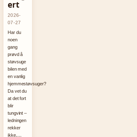
ert
2026-
07-27
Har du
noen
gang
prøvd å
støvsuge
bilen med
en vanlig
hjemmestøvsuger?
Da vet du
at det fort
blir
tungvint –
ledningen
rekker
ikke,…