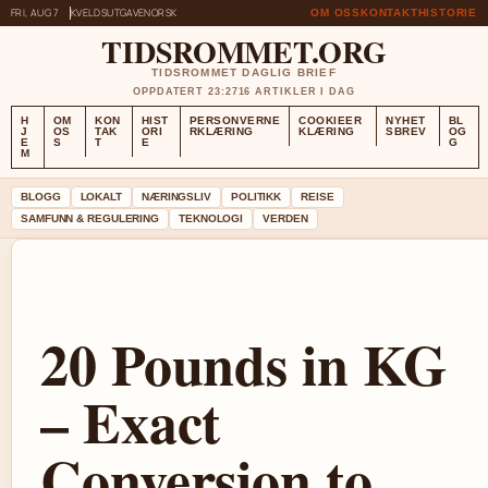
FRI, AUG 7
KVELDSUTGAVE
NORSK
OM OSS
KONTAKT
HISTORIE
TIDSROMMET.ORG
TIDSROMMET DAGLIG BRIEF
OPPDATERT 23:27
16 ARTIKLER I DAG
H
OM
KON
HIST
PERSONVERNE
COOKIEER
NYHET
BL
J
OS
TAK
ORI
RKLÆRING
KLÆRING
SBREV
OG
E
S
T
E
G
M
BLOGG
LOKALT
NÆRINGSLIV
POLITIKK
REISE
SAMFUNN & REGULERING
TEKNOLOGI
VERDEN
20 Pounds in KG
– Exact
Conversion to