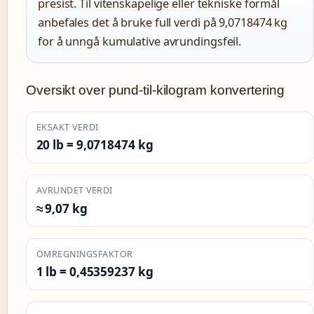
presist. Til vitenskapelige eller tekniske formål
anbefales det å bruke full verdi på 9,0718474 kg
for å unngå kumulative avrundingsfeil.
Oversikt over pund-til-kilogram konvertering
EKSAKT VERDI
20 lb = 9,0718474 kg
AVRUNDET VERDI
≈ 9,07 kg
OMREGNINGSFAKTOR
1 lb = 0,45359237 kg