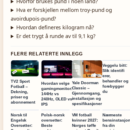
Hvorfor brukes pund i noen land?
Hva er forskjellen mellom troy-pund og
avoirdupois-pund?
Hvordan defineres kilogram nå?
Er det trygt å runde av til 9,1 kg?
FLERE RELATERTE INNLEGG
Veggelu bitt:
Slik identifi
erer,
behandler og
TV2 Sport
Yale Doorman
Hvordan velge
forebygger
Fotball –
Classic –
gamingmonitor:
du
Dekning,
Gjennomgang,
144Hz vs
priser og
installasjon og
240Hz, OLED vs
abonnement
spesifikasjoner
IPS
Norsk til
Polsk-norsk
VM fotball
Nærmeste
Engelsk
oversetter:
kvinner 2027:
bensinstasjo
Oversetter:
Beste
Norges tøffe
fra din