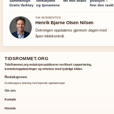
Sammenlign
verktøyene
vei mot Brasil
posisjon –
Gratis Verktøy
og tjenestene
finn den raskt
OM SKRIBENTEN
Henrik Bjarne Olsen Nilsen
Dekningen oppdateres gjennom dagen med
åpen kildekontroll.
TIDSROMMET.ORG
TidsRommet.org redaksjon publiserer verifisert rapportering,
kontekstoppdateringer og rettelser med tydelige kilder.
Redaksjonen
Kveldsutgave dekning med lopende oppdateringer.
Om oss
Kontakt
Historie