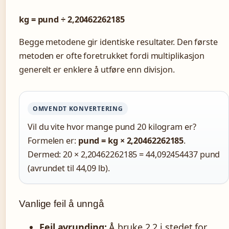
kg = pund ÷ 2,20462262185
Begge metodene gir identiske resultater. Den første
metoden er ofte foretrukket fordi multiplikasjon
generelt er enklere å utføre enn divisjon.
OMVENDT KONVERTERING
Vil du vite hvor mange pund 20 kilogram er?
Formelen er:
pund = kg × 2,20462262185
.
Dermed: 20 × 2,20462262185 = 44,092454437 pund
(avrundet til 44,09 lb).
Vanlige feil å unngå
Feil avrunding:
Å bruke 2,2 i stedet for