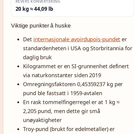
REVERS KONVERTERING
20 kg ≈ 44,09 lb
Viktige punkter å huske
Det
internasjonale avoirdupois-pundet
er
standardenheten i USA og Storbritannia for
daglig bruk
Kilogrammet er en SI-grunnenhet definert
via naturkonstanter siden 2019
Omregningsfaktoren 0,45359237 kg per
pund ble fastsatt i 1959-avtalen
En rask tommelfingerregel er at 1 kg ≈
2,205 pund, men dette gir små
unøyaktigheter
Troy-pund (brukt for edelmetaller) er