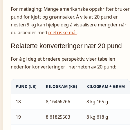
For matlaging: Mange amerikanske oppskrifter bruker
pund for kjøtt og grønnsaker. Å vite at 20 pund er
nesten 9 kg kan hjelpe deg å visualisere mengder når
du arbeider med
metriske mål
.
Relaterte konverteringer nær 20 pund
For å gi deg et bredere perspektiv, viser tabellen
nedenfor konverteringer i nærheten av 20 pund:
PUND (LB)
KILOGRAM (KG)
KILOGRAM + GRAM
18
8,16466266
8 kg 165 g
19
8,61825503
8 kg 618 g