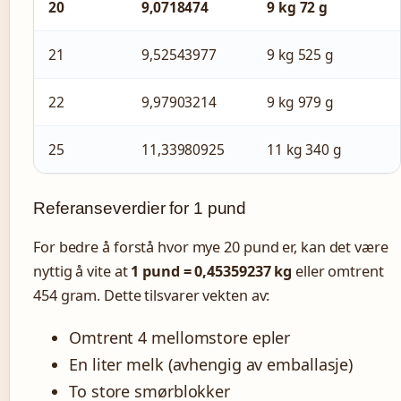
20
9,0718474
9 kg 72 g
21
9,52543977
9 kg 525 g
22
9,97903214
9 kg 979 g
25
11,33980925
11 kg 340 g
Referanseverdier for 1 pund
For bedre å forstå hvor mye 20 pund er, kan det være
nyttig å vite at
1 pund = 0,45359237 kg
eller omtrent
454 gram. Dette tilsvarer vekten av:
Omtrent 4 mellomstore epler
En liter melk (avhengig av emballasje)
To store smørblokker