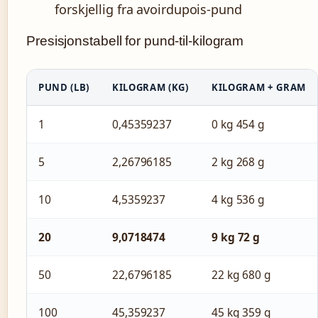
forskjellig fra avoirdupois-pund
Presisjonstabell for pund-til-kilogram
PUND (LB)
KILOGRAM (KG)
KILOGRAM + GRAM
1
0,45359237
0 kg 454 g
5
2,26796185
2 kg 268 g
10
4,5359237
4 kg 536 g
20
9,0718474
9 kg 72 g
50
22,6796185
22 kg 680 g
100
45,359237
45 kg 359 g