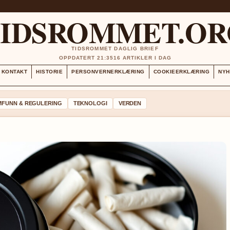
TIDSROMMET.OR
TIDSROMMET DAGLIG BRIEF
OPPDATERT 21:35
16 ARTIKLER I DAG
KONTAKT
HISTORIE
PERSONVERNERKLÆRING
COOKIEERKLÆRING
NYH
MFUNN & REGULERING
TEKNOLOGI
VERDEN