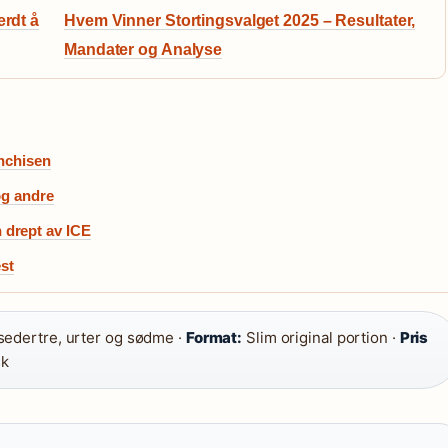
erdt å
Hvem Vinner Stortingsvalget 2025 – Resultater,
Mandater og Analyse
anchisen
og andre
 drept av ICE
est
edertre, urter og sødme ·
Format:
Slim original portion ·
Pris
sk