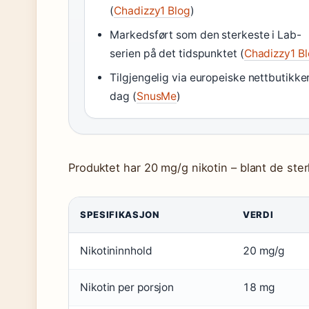
(
Chadizzy1 Blog
)
Markedsført som den sterkeste i Lab-
serien på det tidspunktet (
Chadizzy1 B
Tilgjengelig via europeiske nettbutikker
dag (
SnusMe
)
Produktet har 20 mg/g nikotin – blant de ste
SPESIFIKASJON
VERDI
Nikotininnhold
20 mg/g
Nikotin per porsjon
18 mg