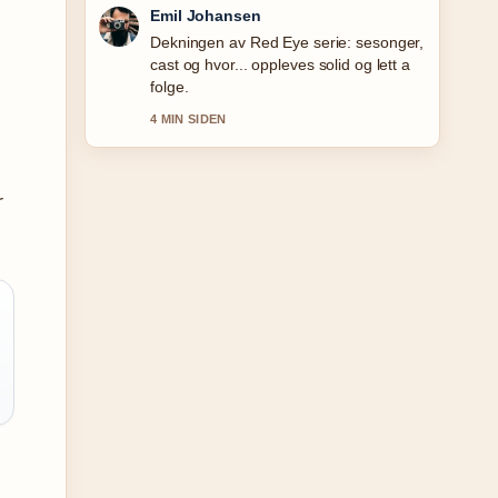
Andreas Dahl
Sterkt verifiseringsarbeid rundt Pixel 10
Pro XL: Anmeldelse, pris og.... Flere
medier burde skrive slik.
6 MIN SIDEN
r