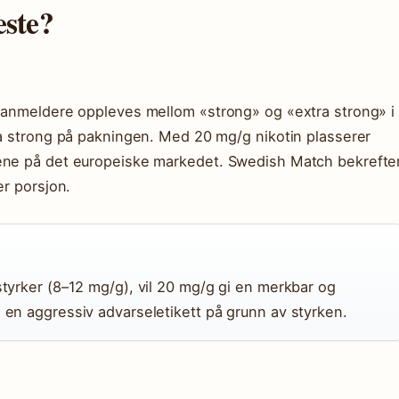
este?
e anmeldere oppleves mellom «strong» og «extra strong» i
ra strong på pakningen. Med 20 mg/g nikotin plasserer
sene på det europeiske markedet. Swedish Match bekrefte
er porsjon.
 styrker (8–12 mg/g), vil 20 mg/g gi en merkbar og
l en aggressiv advarseletikett på grunn av styrken.