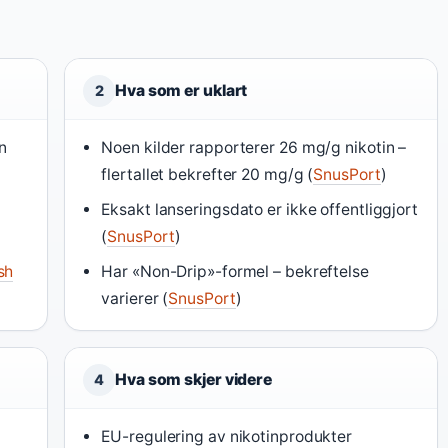
Hva som er uklart
2
n
Noen kilder rapporterer 26 mg/g nikotin –
flertallet bekrefter 20 mg/g (
SnusPort
)
Eksakt lanseringsdato er ikke offentliggjort
(
SnusPort
)
sh
Har «Non-Drip»-formel – bekreftelse
varierer (
SnusPort
)
Hva som skjer videre
4
EU-regulering av nikotinprodukter