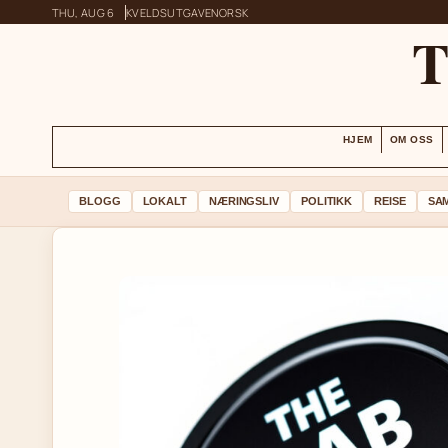
THU, AUG 6
KVELDSUTGAVE
NORSK
HJEM
OM OSS
BLOGG
LOKALT
NÆRINGSLIV
POLITIKK
REISE
SA