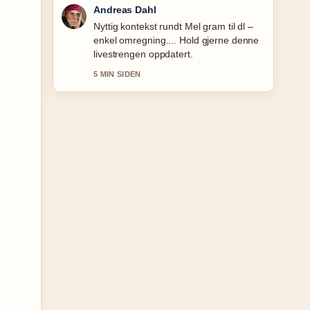
Sara Lind
Dekningen av Red Eye serie: sesonger,
cast og hvor... oppleves solid og lett a
folge.
7 MIN SIDEN