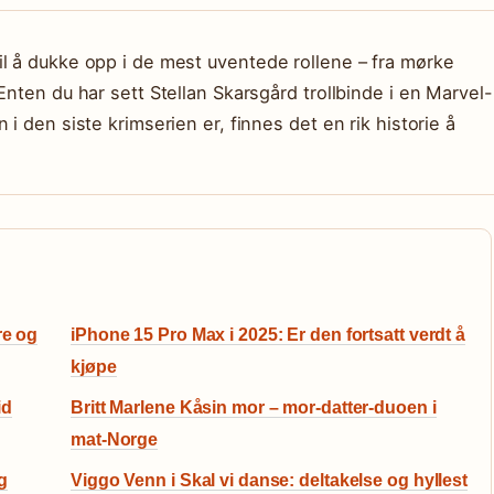
l å dukke opp i de mest uventede rollene – fra mørke
Enten du har sett Stellan Skarsgård trollbinde i en Marvel-
i den siste krimserien er, finnes det en rik historie å
re og
iPhone 15 Pro Max i 2025: Er den fortsatt verdt å
kjøpe
id
Britt Marlene Kåsin mor – mor-datter-duoen i
mat-Norge
g
Viggo Venn i Skal vi danse: deltakelse og hyllest