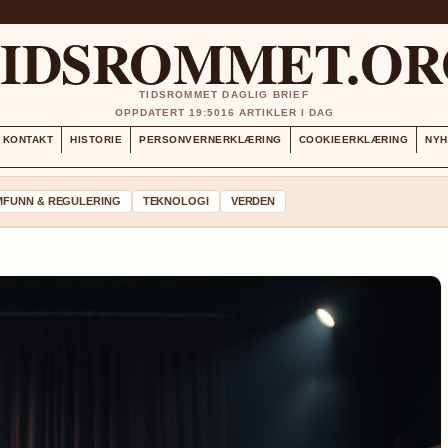
TIDSROMMET.OR
TIDSROMMET DAGLIG BRIEF
OPPDATERT 19:50
16 ARTIKLER I DAG
KONTAKT
HISTORIE
PERSONVERNERKLÆRING
COOKIEERKLÆRING
NYH
MFUNN & REGULERING
TEKNOLOGI
VERDEN