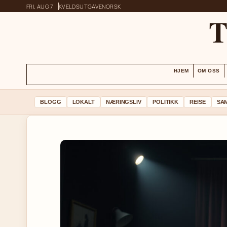
FRI, AUG 7
KVELDSUTGAVE
NORSK
HJEM
OM OSS
BLOGG
LOKALT
NÆRINGSLIV
POLITIKK
REISE
SA