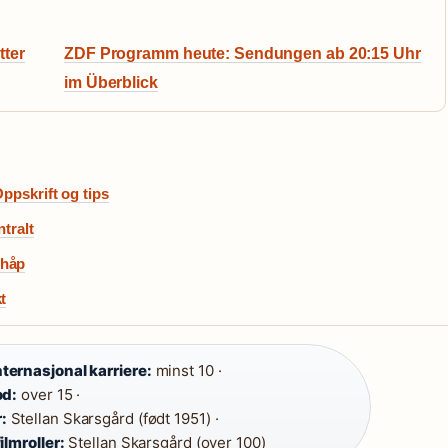
tter
ZDF Programm heute: Sendungen ab 20:15 Uhr
im Überblick
Oppskrift og tips
tralt
-håp
t
ternasjonal karriere:
minst 10 ·
od:
over 15 ·
:
Stellan Skarsgård (født 1951) ·
lmroller:
Stellan Skarsgård (over 100)