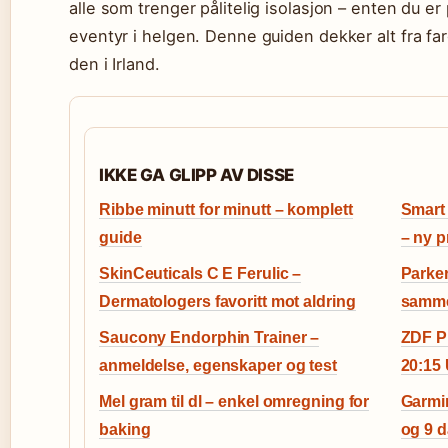
alle som trenger pålitelig isolasjon – enten du er p
eventyr i helgen. Denne guiden dekker alt fra far
den i Irland.
IKKE GA GLIPP AV DISSE
Ribbe minutt for minutt – komplett
Smart 
guide
– ny 
SkinCeuticals C E Ferulic –
Parker
Dermatologers favoritt mot aldring
samme
Saucony Endorphin Trainer –
ZDF P
anmeldelse, egenskaper og test
20:15 
Mel gram til dl – enkel omregning for
Garmin
baking
og 9 d