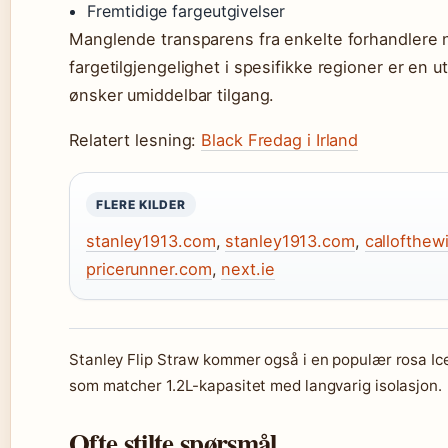
Fremtidige fargeutgivelser
Manglende transparens fra enkelte forhandlere n
fargetilgjengelighet i spesifikke regioner er en u
ønsker umiddelbar tilgang.
Relatert lesning:
Black Fredag i Irland
FLERE KILDER
stanley1913.com
,
stanley1913.com
,
callofthewi
pricerunner.com
,
next.ie
Stanley Flip Straw kommer også i en populær rosa I
som matcher 1.2L-kapasitet med langvarig isolasjon.
Ofte stilte spørsmål