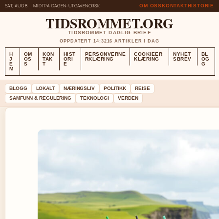
SAT, AUG 8
MIDTPA DAGEN-UTGAVE
NORSK
OM OSS
KONTAKT
HISTORIE
TIDSROMMET.ORG
TIDSROMMET DAGLIG BRIEF
OPPDATERT 14:32
16 ARTIKLER I DAG
H
OM
KON
HIST
PERSONVERNE
COOKIEER
NYHET
BL
J
OS
TAK
ORI
RKLÆRING
KLÆRING
SBREV
OG
E
S
T
E
G
M
BLOGG
LOKALT
NÆRINGSLIV
POLITIKK
REISE
SAMFUNN & REGULERING
TEKNOLOGI
VERDEN