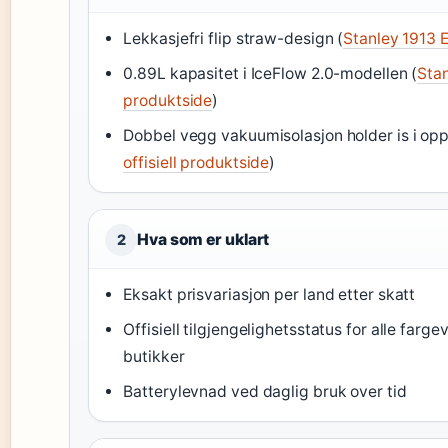
Lekkasjefri flip straw-design (
Stanley 1913 E
0.89L kapasitet i IceFlow 2.0-modellen (
Stan
produktside
)
Dobbel vegg vakuumisolasjon holder is i oppt
offisiell produktside
)
Hva som er uklart
2
Eksakt prisvariasjon per land etter skatt
Offisiell tilgjengelighetsstatus for alle farge
butikker
Batterylevnad ved daglig bruk over tid