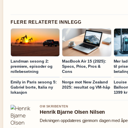
FLERE RELATERTE INNLEGG
Landman sesong 2:
MacBook Air 15 (2025):
Mer lad
premiere, episoder og
Specs, Price, Pros &
til pris
rollebesetning
Cons
betalin
Emily in Paris sesong 5:
Norge mot New Zealand
Louise 
Gabriel borte, Italia ny
2025: resultat og VM-håp
Balloon
lokasjon
1399 kr
OM SKRIBENTEN
Henrik Bjarne Olsen Nilsen
Dekningen oppdateres gjennom dagen med åpen 