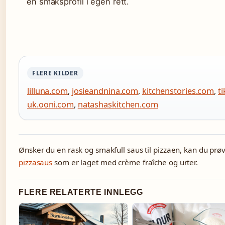
en smaksprofil i egen rett.
FLERE KILDER
lilluna.com
,
josieandnina.com
,
kitchenstories.com
,
t
uk.ooni.com
,
natashaskitchen.com
Ønsker du en rask og smakfull saus til pizzaen, kan du prø
pizzasaus
som er laget med crème fraîche og urter.
FLERE RELATERTE INNLEGG