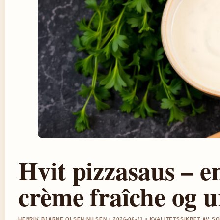
Hvit pizzasaus – e
crème fraîche og u
HENRIK BJARNE OLSEN NILSEN • 2026-06-21 • KVALITETSSIKRET AV S