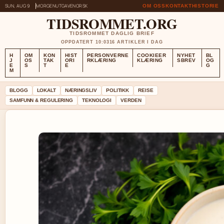
SUN, AUG 9
MORGENUTGAVE
NORSK
OM OSS
KONTAKT
HISTORIE
TIDSROMMET.ORG
TIDSROMMET DAGLIG BRIEF
OPPDATERT 10:03
16 ARTIKLER I DAG
H
OM
KON
HIST
PERSONVERNE
COOKIEER
NYHET
BL
J
OS
TAK
ORI
RKLÆRING
KLÆRING
SBREV
OG
E
S
T
E
G
M
BLOGG
LOKALT
NÆRINGSLIV
POLITIKK
REISE
SAMFUNN & REGULERING
TEKNOLOGI
VERDEN