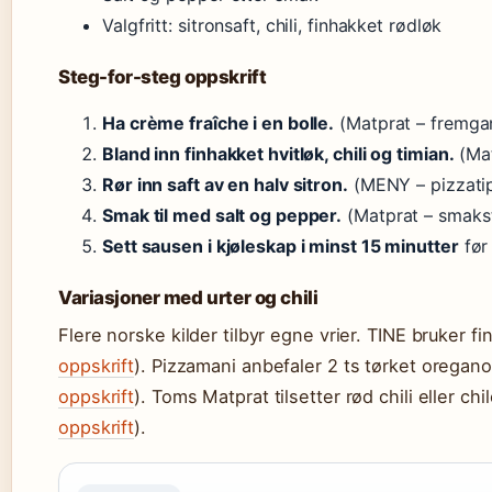
Valgfritt: sitronsaft, chili, finhakket rødløk
Steg-for-steg oppskrift
Ha crème fraîche i en bolle.
(Matprat – fremga
Bland inn finhakket hvitløk, chili og timian.
(Mat
Rør inn saft av en halv sitron.
(MENY – pizzati
Smak til med salt og pepper.
(Matprat – smakst
Sett sausen i kjøleskap i minst 15 minutter
før
Variasjoner med urter og chili
Flere norske kilder tilbyr egne vrier. TINE bruker fi
oppskrift
). Pizzamani anbefaler 2 ts tørket oregan
oppskrift
). Toms Matprat tilsetter rød chili eller chi
oppskrift
).