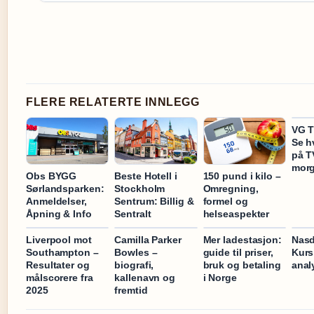
FLERE RELATERTE INNLEGG
VG T
Se h
på T
mor
Obs BYGG
Beste Hotell i
150 pund i kilo –
Sørlandsparken:
Stockholm
Omregning,
Anmeldelser,
Sentrum: Billig &
formel og
Åpning & Info
Sentralt
helseaspekter
Liverpool mot
Camilla Parker
Mer ladestasjon:
Nasd
Southampton –
Bowles –
guide til priser,
Kurs
Resultater og
biografi,
bruk og betaling
anal
målscorere fra
kallenavn og
i Norge
2025
fremtid