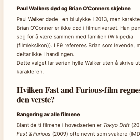
Paul Walkers død og Brian O’Conners skjebne
Paul Walker døde i en bilulykke i 2013, men karakt
Brian O’Conner er ikke død i filmuniverset. Han pe
seg for å være sammen med familien (Wikipedia
(filmleksikon)). I F9 refereres Brian som levende,
deltar ikke i handlingen.
Dette valget lar serien hylle Walker uten å skrive ut
karakteren.
Hvilken Fast and Furious-film regne
den verste?
Rangering av alle filmene
Blant de ti filmene i hovedserien er
Tokyo Drift
(20
Fast & Furious
(2009) ofte nevnt som svakere (IM