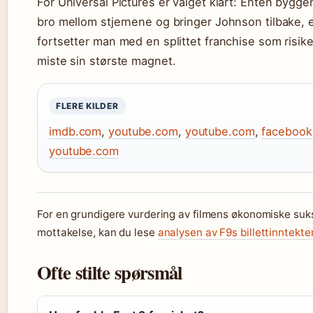
For Universal Pictures er valget klart: Enten bygge
bro mellom stjernene og bringer Johnson tilbake, e
fortsetter man med en splittet franchise som risike
miste sin største magnet.
FLERE KILDER
imdb.com
,
youtube.com
,
youtube.com
,
facebook
youtube.com
For en grundigere vurdering av filmens økonomiske suk
mottakelse, kan du lese
analysen av F9s billettinntekte
Ofte stilte spørsmål