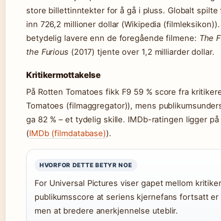
store billettinntekter for å gå i pluss. Globalt spilte
inn 726,2 millioner dollar (Wikipedia (filmleksikon)).
betydelig lavere enn de foregående filmene:
The F
the Furious
(2017) tjente over 1,2 milliarder dollar.
Kritikermottakelse
På Rotten Tomatoes fikk F9 59 % score fra kritiker
Tomatoes (filmaggregator)), mens publikumsunder
ga 82 % – et tydelig skille. IMDb-ratingen ligger på
(
IMDb (filmdatabase)
).
HVORFOR DETTE BETYR NOE
For Universal Pictures viser gapet mellom kritike
publikumsscore at seriens kjernefans fortsatt er 
men at bredere anerkjennelse uteblir.