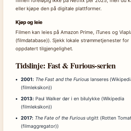
filmen foreløpig ikke på Netflix per 2025, men du k
eller kjøpe den på digitale plattformer.
Kjøp og leie
Filmen kan leies på Amazon Prime, iTunes og Viap
(filmdatabase)). Sjekk lokale strømmetjenester for
oppdatert tilgjengelighet.
Tidslinje: Fast & Furious-serien
2001:
The Fast and the Furious
lanseres (Wikipedi
(filmleksikon))
2013:
Paul Walker dør i en bilulykke (Wikipedia
(filmleksikon))
2017:
The Fate of the Furious
utgitt (Rotten Toma
(filmaggregator))