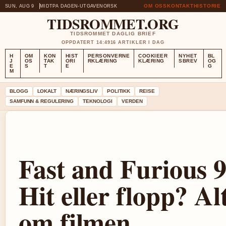
OM OSS
KONTAKT
HISTORIE
SUN, AUG 9
MIDTPA DAGEN-UTGAVE
NORSK
TIDSROMMET.ORG
TIDSROMMET DAGLIG BRIEF
OPPDATERT 14:49
16 ARTIKLER I DAG
H
OM
KON
HIST
PERSONVERNE
COOKIEER
NYHET
BL
J
OS
TAK
ORI
RKLÆRING
KLÆRING
SBREV
OG
E
S
T
E
G
M
BLOGG
LOKALT
NÆRINGSLIV
POLITIKK
REISE
SAMFUNN & REGULERING
TEKNOLOGI
VERDEN
Fast and Furious 9
Hit eller flopp? Al
om filmen