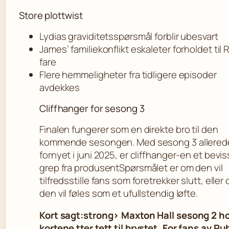
Store plottwist
Lydias graviditetsspørsmål forblir ubesvart
James’ familiekonflikt eskaleter forholdet til 
fare
Flere hemmeligheter fra tidligere episoder
avdekkes
Cliffhanger for sesong 3
Finalen fungerer som en direkte bro til den
kommende sesongen. Med sesong 3 allered
fornyet i juni 2025, er cliffhanger-en et bevis
grep fra produsentSpørsmålet er om den vil
tilfredsstille fans som foretrekker slutt, eller
den vil føles som et ufullstendig løfte.
Kort sagt:strong> Maxton Hall sesong 2 h
kortene tter tett til brystet. For fans av Ru