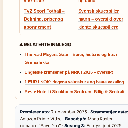
størrelser
og fakta
TV2 Sport Fotball –
Svensk skuespiller
Dekning, priser og
mann – oversikt over
abonnement
kjente skuespillere
4 RELATERTE INNLEGG
Thorvald Meyers Gate – Barer, historie og tips i
Grünerløkka
Engelske krimserier på NRK i 2025 – oversikt
1 EUR i NOK: dagens valutakurs og beste veksling
Beste Hotell i Stockholm Sentrum: Billig & Sentralt
Premieredato:
7. november 2025 ·
Strømmetjeneste
Amazon Prime Video ·
Basert på:
Mona Kasten-
romanen “Save You” ·
Sesong 3:
Fornyet juni 2025 ·