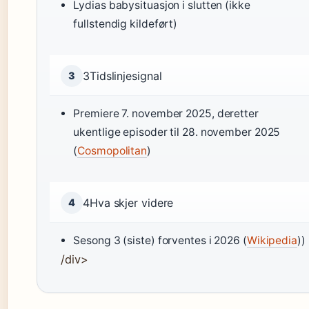
Lydias babysituasjon i slutten (ikke
fullstendig kildeført)
3
Tidslinjesignal
3
Premiere 7. november 2025, deretter
ukentlige episoder til 28. november 2025
(
Cosmopolitan
)
4
Hva skjer videre
4
Sesong 3 (siste) forventes i 2026 (
Wikipedia
))
/div>