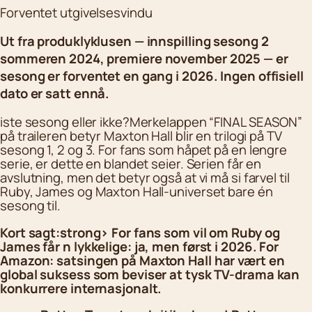
Forventet utgivelsesvindu
Ut fra produklyklusen — innspilling sesong 2
sommeren 2024, premiere november 2025 — er
sesong er forventet en gang i 2026. Ingen offisiell
dato er satt ennå.
iste sesong eller ikke?Merkelappen “FINAL SEASON”
på traileren betyr Maxton Hall blir en trilogi på TV
sesong 1, 2 og 3. For fans som håpet på en lengre
serie, er dette en blandet seier. Serien får en
avslutning, men det betyr også at vi må si farvel til
Ruby, James og Maxton Hall-universet bare én
sesong til.
Kort sagt:strong> For fans som vil om Ruby og
James får n lykkelige: ja, men først i 2026. For
Amazon: satsingen på Maxton Hall har vært en
global suksess som beviser at tysk TV-drama kan
konkurrere internasjonalt.