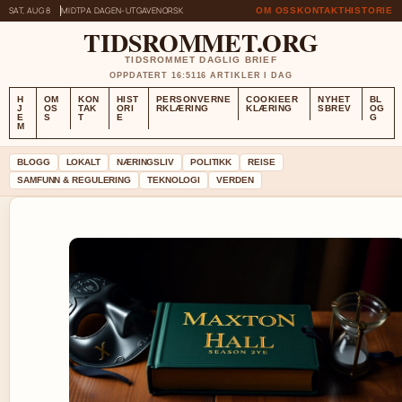
SAT, AUG 8
MIDTPA DAGEN-UTGAVE
NORSK
OM OSS
KONTAKT
HISTORIE
TIDSROMMET.ORG
TIDSROMMET DAGLIG BRIEF
OPPDATERT 16:51
16 ARTIKLER I DAG
H
OM
KON
HIST
PERSONVERNE
COOKIEER
NYHET
BL
J
OS
TAK
ORI
RKLÆRING
KLÆRING
SBREV
OG
E
S
T
E
G
M
BLOGG
LOKALT
NÆRINGSLIV
POLITIKK
REISE
SAMFUNN & REGULERING
TEKNOLOGI
VERDEN