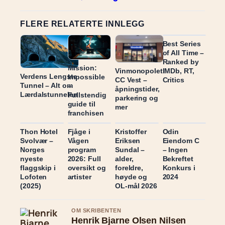
FLERE RELATERTE INNLEGG
Best Series
of All Time –
Ranked by
Mission:
IMDb, RT,
Vinmonopolet
Verdens Lengste
Impossible
Critics
CC Vest –
Tunnel – Alt om
–
åpningstider,
Lærdalstunnelen
Fullstendig
parkering og
guide til
mer
franchisen
Thon Hotel
Fjåge i
Kristoffer
Odin
Svolvær –
Vågen
Eriksen
Eiendom C
Norges
program
Sundal –
– Ingen
nyeste
2026: Full
alder,
Bekreftet
flaggskip i
oversikt og
foreldre,
Konkurs i
Lofoten
artister
høyde og
2024
(2025)
OL-mål 2026
OM SKRIBENTEN
Henrik Bjarne Olsen Nilsen