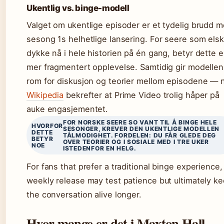
Ukentlig vs. binge-modell
Valget om ukentlige episoder er et tydelig brudd 
sesong 1s helhetlige lansering. For seere som elsk
dykke nå i hele historien på én gang, betyr dette 
mer fragmentert opplevelse. Samtidig gir modellen
rom for diskusjon og teorier mellom episodene — 
Wikipedia
bekrefter at Prime Video trolig håper på
auke engasjementet.
FOR NORSKE SEERE SO VANT TIL Å BINGE HELE
HVORFOR
SESONGER, KREVER DEN UKENTLIGE MODELLEN
DETTE
TÅLMODIGHET. FORDELEN: DU FÅR GLEDE DEG
BETYR
OVER TEORIER OG I SOSIALE MED I TRE UKER
NOE
ISTEDENFOR EN HELG.
For fans that prefer a traditional binge experience,
weekly release may test patience but ultimately k
the conversation alive longer.
Hvor mange er det i Maxton Hall