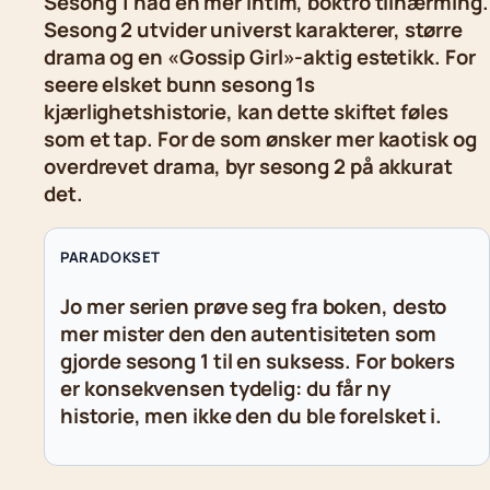
Sesong 1 had en mer intim, boktro tilnærming.
Sesong 2 utvider universt karakterer, større
drama og en «Gossip Girl»-aktig estetikk. For
seere elsket bunn sesong 1s
kjærlighetshistorie, kan dette skiftet føles
som et tap. For de som ønsker mer kaotisk og
overdrevet drama, byr sesong 2 på akkurat
det.
PARADOKSET
Jo mer serien prøve seg fra boken, desto
mer mister den den autentisiteten som
gjorde sesong 1 til en suksess. For bokers
er konsekvensen tydelig: du får ny
historie, men ikke den du ble forelsket i.