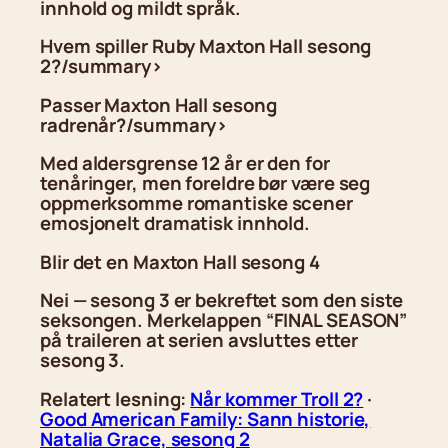
innhold og mildt språk.
Hvem spiller Ruby Maxton Hall sesong
2?/summary>
Passer Maxton Hall sesong
radrenår?/summary>
Med aldersgrense 12 år er den for
tenåringer, men foreldre bør være seg
oppmerksomme romantiske scener
emosjonelt dramatisk innhold.
Blir det en Maxton Hall sesong 4
Nei — sesong 3 er bekreftet som den siste
seksongen. Merkelappen “FINAL SEASON”
på traileren at serien avsluttes etter
sesong 3.
Relatert lesning:
Når kommer Troll 2?
·
Good American Family: Sann historie,
Natalia Grace, sesong 2