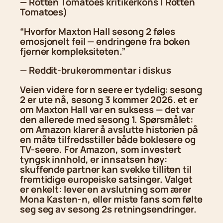
— Rotten Tomatoes kritikerkons | Rotten
Tomatoes)
“Hvorfor Maxton Hall sesong 2 føles
emosjonelt feil — endringene fra boken
fjerner kompleksiteten.”
— Reddit-brukerommentar i diskus
Veien videre for n seere er tydelig: sesong
2 er ute nå, sesong 3 kommer 2026. et er
om Maxton Hall var en suksess — det var
den allerede med sesong 1. Spørsmålet:
om Amazon klarer å avslutte historien på
en måte tilfredsstiller både boklesere og
TV-seere. For Amazon, som investert
tyngsk innhold, er innsatsen høy:
skuffende partner kan svekke tilliten til
fremtidige europeiske satsinger. Valget
er enkelt: lever en avslutning som ærer
Mona Kasten-n, eller miste fans som følte
seg seg av sesong 2s retningsendringer.