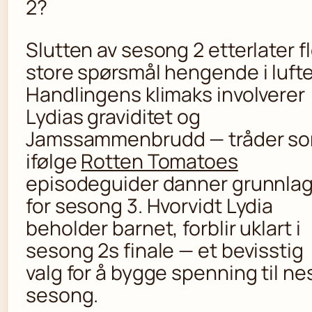
2?
Slutten av sesong 2 etterlater f
store spørsmål hengende i luft
Handlingens klimaks involverer
Lydias graviditet og
Jamssammenbrudd — tråder s
ifølge
Rotten Tomatoes
episodeguider danner grunnla
for sesong 3. Hvorvidt Lydia
beholder barnet, forblir uklart i
sesong 2s finale — et bevisstig
valg for å bygge spenning til ne
sesong.