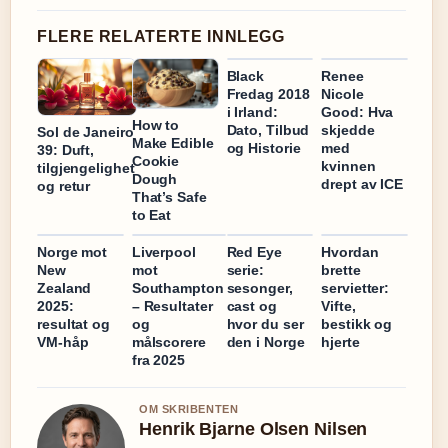
FLERE RELATERTE INNLEGG
Black
Renee
Fredag 2018
Nicole
i Irland:
Good: Hva
How to
Dato, Tilbud
skjedde
Sol de Janeiro
Make Edible
og Historie
med
39: Duft,
Cookie
kvinnen
tilgjengelighet
Dough
drept av ICE
og retur
That’s Safe
to Eat
Norge mot
Liverpool
Red Eye
Hvordan
New
mot
serie:
brette
Zealand
Southampton
sesonger,
servietter:
2025:
– Resultater
cast og
Vifte,
resultat og
og
hvor du ser
bestikk og
VM-håp
målscorere
den i Norge
hjerte
fra 2025
OM SKRIBENTEN
Henrik Bjarne Olsen Nilsen