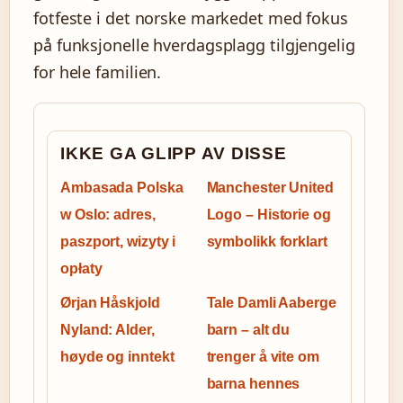
fotfeste i det norske markedet med fokus
på funksjonelle hverdagsplagg tilgjengelig
for hele familien.
IKKE GA GLIPP AV DISSE
Ambasada Polska
Manchester United
w Oslo: adres,
Logo – Historie og
paszport, wizyty i
symbolikk forklart
opłaty
Ørjan Håskjold
Tale Damli Aaberge
Nyland: Alder,
barn – alt du
høyde og inntekt
trenger å vite om
barna hennes