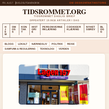
FRI, AUG 7
KVELDSUTGAVE
NORSK
OM OSS
KONTAKT
HISTORIE
TIDSROMMET.ORG
TIDSROMMET DAGLIG BRIEF
OPPDATERT 19:06
16 ARTIKLER I DAG
H
OM
KON
HIST
PERSONVERNE
COOKIEER
NYHET
BL
J
OS
TAK
ORI
RKLÆRING
KLÆRING
SBREV
OG
E
S
T
E
G
M
BLOGG
LOKALT
NÆRINGSLIV
POLITIKK
REISE
SAMFUNN & REGULERING
TEKNOLOGI
VERDEN