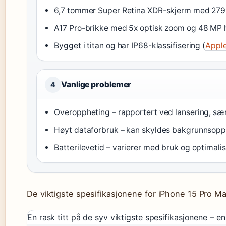
6,7 tommer Super Retina XDR-skjerm med 2796
A17 Pro-brikke med 5x optisk zoom og 48 MP
Bygget i titan og har IP68-klassifisering (
Appl
Vanlige problemer
4
Overoppheting – rapportert ved lansering, sær
Høyt dataforbruk – kan skyldes bakgrunnsoppda
Batterilevetid – varierer med bruk og optimalise
De viktigste spesifikasjonene for iPhone 15 Pro M
En rask titt på de syv viktigste spesifikasjonene – 