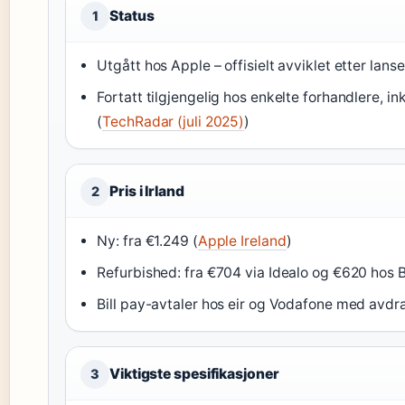
Status
1
Utgått hos Apple – offisielt avviklet etter lans
Fortatt tilgjengelig hos enkelte forhandlere, 
(
TechRadar (juli 2025)
)
Pris i Irland
2
Ny: fra €1.249 (
Apple Ireland
)
Refurbished: fra €704 via Idealo og €620 hos 
Bill pay-avtaler hos eir og Vodafone med avdra
Viktigste spesifikasjoner
3