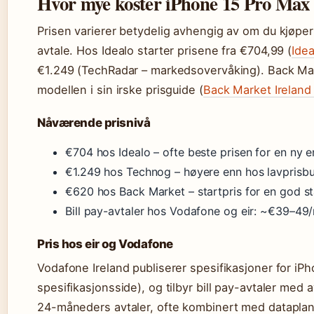
Hvor mye koster iPhone 15 Pro Max 
Prisen varierer betydelig avhengig av om du kjøper n
avtale. Hos Idealo starter prisene fra €704,99 (
Idea
€1.249 (TechRadar – markedsovervåking). Back Mar
modellen i sin irske prisguide (
Back Market Ireland 
Nåværende prisnivå
€704 hos Idealo – ofte beste prisen for en ny e
€1.249 hos Technog – høyere enn hos lavprisbu
€620 hos Back Market – startpris for en god s
Bill pay-avtaler hos Vodafone og eir: ~€39–4
Pris hos eir og Vodafone
Vodafone Ireland publiserer spesifikasjoner for iP
spesifikasjonsside), og tilbyr bill pay-avtaler med a
24-måneders avtaler, ofte kombinert med dataplane