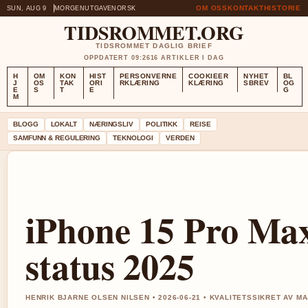
OM OSS
KONTAKT
HISTORIE
SUN, AUG 9
MORGENUTGAVE
NORSK
TIDSROMMET.ORG
TIDSROMMET DAGLIG BRIEF
OPPDATERT 09:26
16 ARTIKLER I DAG
H
OM
KON
HIST
PERSONVERNE
COOKIEER
NYHET
BL
J
OS
TAK
ORI
RKLÆRING
KLÆRING
SBREV
OG
E
S
T
E
G
M
BLOGG
LOKALT
NÆRINGSLIV
POLITIKK
REISE
SAMFUNN & REGULERING
TEKNOLOGI
VERDEN
iPhone 15 Pro Max 
status 2025
HENRIK BJARNE OLSEN NILSEN • 2026-06-21 • KVALITETSSIKRET AV M