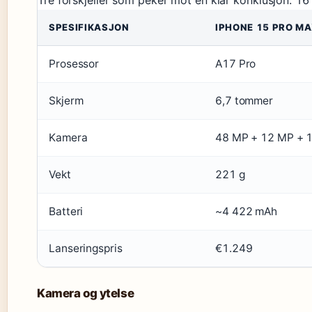
Tre forskjeller som peker mot en klar konklusjon: 16
SPESIFIKASJON
IPHONE 15 PRO M
Prosessor
A17 Pro
Skjerm
6,7 tommer
Kamera
48 MP + 12 MP + 1
Vekt
221 g
Batteri
~4 422 mAh
Lanseringspris
€1.249
Kamera og ytelse