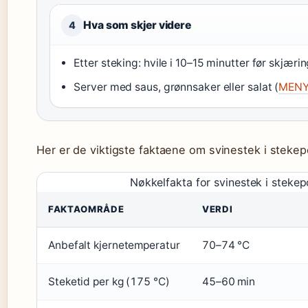
Hva som skjer videre
4
Etter steking: hvile i 10–15 minutter før skjærin
Server med saus, grønnsaker eller salat (
MENY 
Her er de viktigste faktaene om svinestek i steke
Nøkkelfakta for svinestek i steke
FAKTAOMRÅDE
VERDI
Anbefalt kjernetemperatur
70–74 °C
Steketid per kg (175 °C)
45–60 min