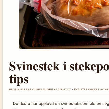
Svinestek i stekepo
tips
HENRIK BJARNE OLSEN NILSEN • 2026-07-07 • KVALITETSSIKRET AV H
De fleste har opplevd en svinestek som ble tørr og