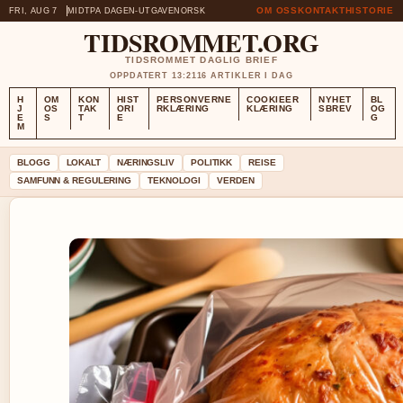
OM OSS
KONTAKT
HISTORIE
FRI, AUG 7
MIDTPA DAGEN-UTGAVE
NORSK
TIDSROMMET.ORG
TIDSROMMET DAGLIG BRIEF
OPPDATERT 13:21
16 ARTIKLER I DAG
H
OM
KON
HIST
PERSONVERNE
COOKIEER
NYHET
BL
J
OS
TAK
ORI
RKLÆRING
KLÆRING
SBREV
OG
E
S
T
E
G
M
BLOGG
LOKALT
NÆRINGSLIV
POLITIKK
REISE
SAMFUNN & REGULERING
TEKNOLOGI
VERDEN