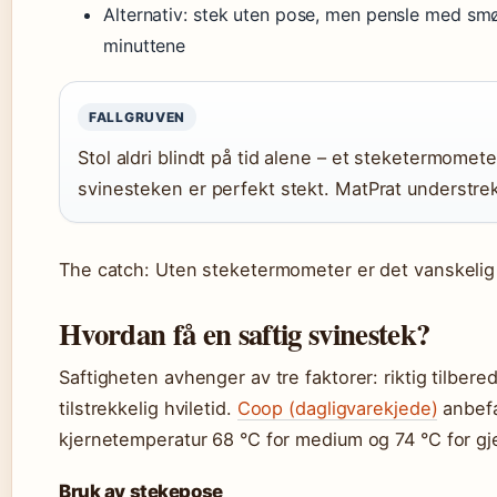
Alternativ: stek uten pose, men pensle med smø
minuttene
FALLGRUVEN
Stol aldri blindt på tid alene – et steketermomete
svinesteken er perfekt stekt. MatPrat understre
The catch: Uten steketermometer er det vanskelig 
Hvordan få en saftig svinestek?
Saftigheten avhenger av tre faktorer: riktig tilbe
tilstrekkelig hviletid.
Coop (dagligvarekjede)
anbefa
kjernetemperatur 68 °C for medium og 74 °C for g
Bruk av stekepose