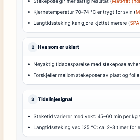
Stekepose gir mer saftig resultat (
MatPrat (no
Kjernetemperatur 70–74 °C er trygt for svin (
M
Langtidssteking kan gjøre kjøttet mørere (
SPAR
Hva som er uklart
2
Nøyaktig tidsbesparelse med stekepose avhen
Forskjeller mellom stekeposer av plast og folie
Tidslinjesignal
3
Steketid varierer med vekt: 45–60 min per kg 
Langtidssteking ved 125 °C: ca. 2–3 timer for e