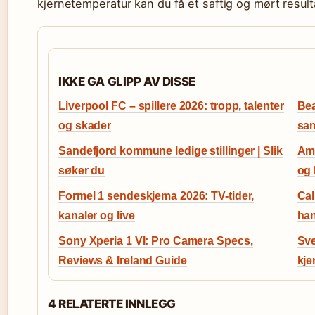
kjernetemperatur kan du få et saftig og mørt result
IKKE GA GLIPP AV DISSE
Liverpool FC – spillere 2026: tropp, talenter
Bea
og skader
sa
Sandefjord kommune ledige stillinger | Slik
Amu
søker du
og 
Formel 1 sendeskjema 2026: TV-tider,
Cal
kanaler og live
han
Sony Xperia 1 VI: Pro Camera Specs,
Sve
Reviews & Ireland Guide
kje
4 RELATERTE INNLEGG