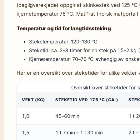
(dagligvarekjede) oppgir at skinkestek ved 125 °C t
kjernetemperatur 76 °C. MatPrat (norsk matportal)
Temperatur og tid for langtidssteking
Steketemperatur: 120–130 °C
Steketid: ca. 2–3 timer for en stek på 1,5–2 kg
Kjernetemperatur: 70–76 °C avhengig av ønsket
Her er en oversikt over steketider for ulike vekter
Oversikt over steketider for 
VEKT (KG)
STEKETID VED 175 °C (CA.)
STEK
1,0
45–60 min
1 t 2
1,5
1 t 7 min – 1 t 30 min
2 t –