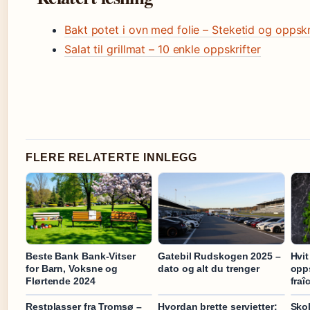
Bakt potet i ovn med folie – Steketid og oppskr
Salat til grillmat – 10 enkle oppskrifter
FLERE RELATERTE INNLEGG
Beste Bank Bank-Vitser
Gatebil Rudskogen 2025 –
Hvit
for Barn, Voksne og
dato og alt du trenger
opp
Flørtende 2024
fraî
Restplasser fra Tromsø –
Hvordan brette servietter:
Sko