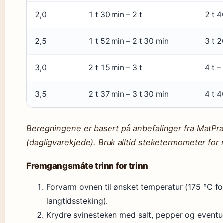
2,0
1 t 30 min – 2 t
2 t 4
2,5
1 t 52 min – 2 t 30 min
3 t 2
3,0
2 t 15 min – 3 t
4 t – 
3,5
2 t 37 min – 3 t 30 min
4 t 4
Beregningene er basert på anbefalinger fra MatPra
(dagligvarekjede). Bruk alltid steketermometer for 
Fremgangsmåte trinn for trinn
Forvarm ovnen til ønsket temperatur (175 °C for
langtidssteking).
Krydre svinesteken med salt, pepper og eventue