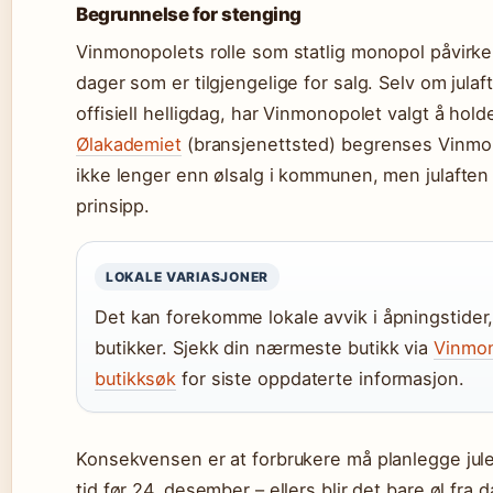
Begrunnelse for stenging
Vinmonopolets rolle som statlig monopol påvirke
dager som er tilgjengelige for salg. Selv om julaf
offisiell helligdag, har Vinmonopolet valgt å hold
Ølakademiet
(bransjenettsted) begrenses Vinmon
ikke lenger enn ølsalg i kommunen, men julaften 
prinsipp.
LOKALE VARIASJONER
Det kan forekomme lokale avvik i åpningstider,
butikker. Sjekk din nærmeste butikk via
Vinmon
butikksøk
for siste oppdaterte informasjon.
Konsekvensen er at forbrukere må planlegge jul
tid før 24. desember – ellers blir det bare øl fra 