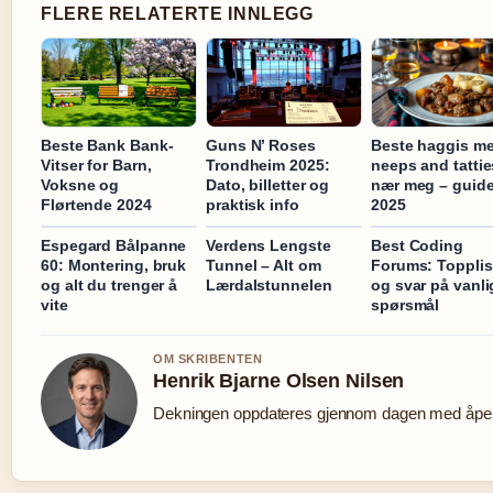
FLERE RELATERTE INNLEGG
Beste Bank Bank-
Guns N’ Roses
Beste haggis m
Vitser for Barn,
Trondheim 2025:
neeps and tattie
Voksne og
Dato, billetter og
nær meg – guid
Flørtende 2024
praktisk info
2025
Espegard Bålpanne
Verdens Lengste
Best Coding
60: Montering, bruk
Tunnel – Alt om
Forums: Topplis
og alt du trenger å
Lærdalstunnelen
og svar på vanli
vite
spørsmål
OM SKRIBENTEN
Henrik Bjarne Olsen Nilsen
Dekningen oppdateres gjennom dagen med åpen 