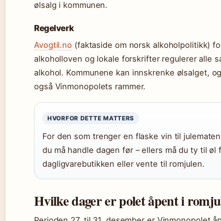
ølsalg i kommunen.
Regelverk
Avogtil.no
(faktaside om norsk alkoholpolitikk) fo
alkoholloven og lokale forskrifter regulerer alle s
alkohol. Kommunene kan innskrenke ølsalget, og
også Vinmonopolets rammer.
HVORFOR DETTE MATTERS
For den som trenger en flaske vin til julematen
du må handle dagen før – ellers må du ty til øl 
dagligvarebutikken eller vente til romjulen.
Hvilke dager er polet åpent i romju
Perioden 27. til 31. desember er Vinmonopolet å