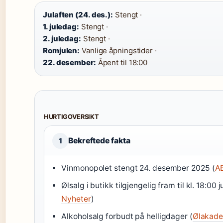
Julaften (24. des.):
Stengt ·
1. juledag:
Stengt ·
2. juledag:
Stengt ·
Romjulen:
Vanlige åpningstider ·
22. desember:
Åpent til 18:00
HURTIGOVERSIKT
Bekreftede fakta
1
Vinmonopolet stengt 24. desember 2025 (
A
Ølsalg i butikk tilgjengelig fram til kl. 18:00 j
Nyheter
)
Alkoholsalg forbudt på helligdager (
Ølakade