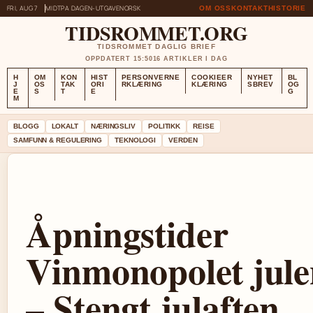
FRI, AUG 7
MIDTPA DAGEN-UTGAVE
NORSK
OM OSS
KONTAKT
HISTORIE
TIDSROMMET.ORG
TIDSROMMET DAGLIG BRIEF
OPPDATERT 15:50
16 ARTIKLER I DAG
H
OM
KON
HIST
PERSONVERNE
COOKIEER
NYHET
BL
J
OS
TAK
ORI
RKLÆRING
KLÆRING
SBREV
OG
E
S
T
E
G
M
BLOGG
LOKALT
NÆRINGSLIV
POLITIKK
REISE
SAMFUNN & REGULERING
TEKNOLOGI
VERDEN
Åpningstider
Vinmonopolet jule
– Stengt julaften