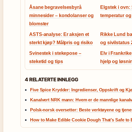
Åsane begravelsesbyrå
Elgstek i ovn: 
minnesider – kondolanser og
temperatur og 
blomster
ASTS-analyse: Er aksjen et
Rikke Lund bar
sterkt kjøp? Målpris og risiko
og sivilstatus
Svinestek i stekepose –
Elv i Frankrik
steketid og tips
hjelp og løsni
4 RELATERTE INNLEGG
Five Spice Krydder: Ingredienser, Oppskrift og Kj
Kanalvert NRK mann: Hvem er de mannlige kanalv
Polsk-norsk oversetter: Beste verktøyene og tjen
How to Make Edible Cookie Dough That’s Safe to 