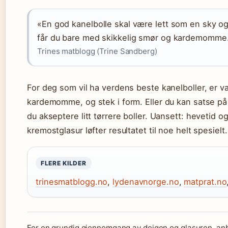
«En god kanelbolle skal være lett som en sky o
får du bare med skikkelig smør og kardemomme
Trines matblogg (Trine Sandberg)
For deg som vil ha verdens beste kanelboller, er va
kardemomme, og stek i form. Eller du kan satse på
du akseptere litt tørrere boller. Uansett: hevetid
kremostglasur løfter resultatet til noe helt spesielt.
FLERE KILDER
trinesmatblogg.no
,
lydenavnorge.no
,
matprat.no
For en grundig gjennomgang av deigen og glasuren, anb