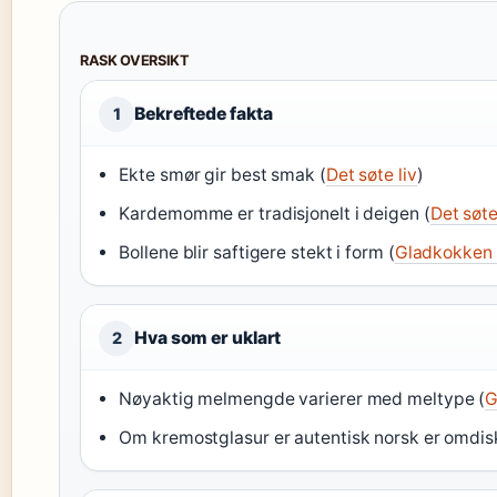
RASK OVERSIKT
Bekreftede fakta
1
Ekte smør gir best smak (
Det søte liv
)
Kardemomme er tradisjonelt i deigen (
Det søte
Bollene blir saftigere stekt i form (
Gladkokken 
Hva som er uklart
2
Nøyaktig melmengde varierer med meltype (
G
Om kremostglasur er autentisk norsk er omdisk