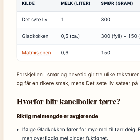
KILDE
MELK (LITER)
SMØR (GRAM)
Det søte liv
1
300
Gladkokken
0,5 (ca.)
300 (fyll) + 150 
Matmisjonen
0,6
150
Forskjellen i smør og hevetid gir tre ulike tekstur
og får en rikere smak, mens Det søte liv satser på
Hvorfor blir kanelboller tørre?
Riktig melmengde er avgjørende
Ifølge Gladkokken fører for mye mel til tørr deig. 
men overflødig mel binder fuktighet.