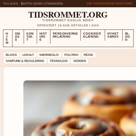
THU, AUG 6
MIDTPA DAGEN-UTGAVE
NORSK
OM OSS
KONTAKT
HISTORIE
TIDSROMMET.ORG
TIDSROMMET DAGLIG BRIEF
OPPDATERT 14:44
16 ARTIKLER I DAG
H
OM
KON
HIST
PERSONVERNE
COOKIEER
NYHET
BL
J
OS
TAK
ORI
RKLÆRING
KLÆRING
SBREV
OG
E
S
T
E
G
M
BLOGG
LOKALT
NÆRINGSLIV
POLITIKK
REISE
SAMFUNN & REGULERING
TEKNOLOGI
VERDEN