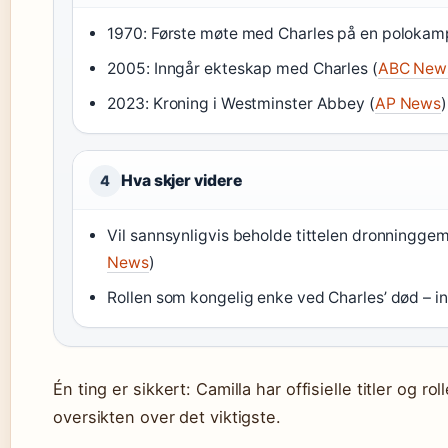
1970: Første møte med Charles på en polokam
2005: Inngår ekteskap med Charles (
ABC News
2023: Kroning i Westminster Abbey (
AP News
)
Hva skjer videre
4
Vil sannsynligvis beholde tittelen dronningge
News
)
Rollen som kongelig enke ved Charles’ død – in
Én ting er sikkert: Camilla har offisielle titler og 
oversikten over det viktigste.