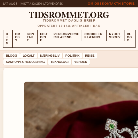
SAT, AUG 8
MIDTPA DAGEN-UTGAVE
NORSK
OM OSS
KONTAKT
HISTORIE
TIDSROMMET.ORG
TIDSROMMET DAGLIG BRIEF
OPPDATERT 13:17
16 ARTIKLER I DAG
H
OM
KON
HIST
PERSONVERNE
COOKIEER
NYHET
BL
J
OS
TAK
ORI
RKLÆRING
KLÆRING
SBREV
OG
E
S
T
E
G
M
BLOGG
LOKALT
NÆRINGSLIV
POLITIKK
REISE
SAMFUNN & REGULERING
TEKNOLOGI
VERDEN