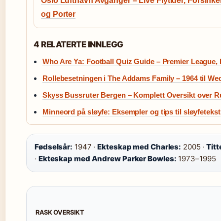
Oslo Lufthavn Avganger – Live Flytider, Forsinke
og Porter
4 RELATERTE INNLEGG
Who Are Ya: Football Quiz Guide – Premier League,
Rollebesetningen i The Addams Family – 1964 til W
Skyss Bussruter Bergen – Komplett Oversikt over Ru
Minneord på sløyfe: Eksempler og tips til sløyfetekst
Fødselsår:
1947 ·
Ekteskap med Charles:
2005 ·
Titt
·
Ekteskap med Andrew Parker Bowles:
1973–1995
RASK OVERSIKT