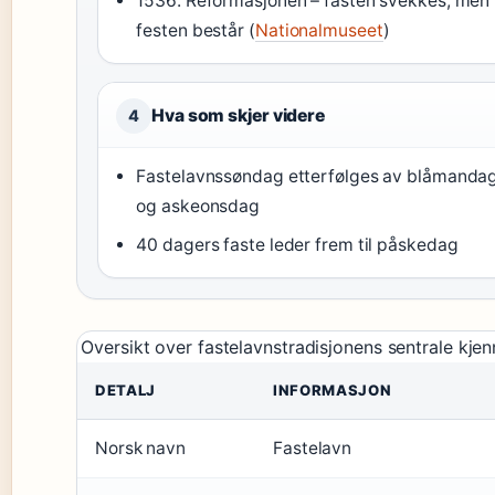
1536: Reformasjonen – fasten svekkes, men
festen består (
Nationalmuseet
)
Hva som skjer videre
4
Fastelavnssøndag etterfølges av blåmanda
og askeonsdag
40 dagers faste leder frem til påskedag
Oversikt over fastelavnstradisjonens sentrale kje
DETALJ
INFORMASJON
Norsk navn
Fastelavn