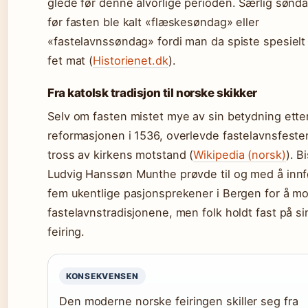
glede før denne alvorlige perioden. Særlig sønd
før fasten ble kalt «flæskesøndag» eller
«fastelavnssøndag» fordi man da spiste spesiel
fet mat (
Historienet.dk
).
Fra katolsk tradisjon til norske skikker
Selv om fasten mistet mye av sin betydning ette
reformasjonen i 1536, overlevde fastelavnsfeste
tross av kirkens motstand (
Wikipedia (norsk)
). B
Ludvig Hanssøn Munthe prøvde til og med å innf
fem ukentlige pasjonsprekener i Bergen for å mo
fastelavnstradisjonene, men folk holdt fast på si
feiring.
KONSEKVENSEN
Den moderne norske feiringen skiller seg fra