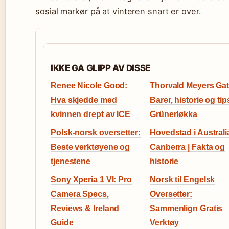
sosial markør på at vinteren snart er over.
IKKE GA GLIPP AV DISSE
Renee Nicole Good:
Thorvald Meyers Gat
Hva skjedde med
Barer, historie og tips
kvinnen drept av ICE
Grünerløkka
Polsk-norsk oversetter:
Hovedstad i Australi
Beste verktøyene og
Canberra | Fakta og
tjenestene
historie
Sony Xperia 1 VI: Pro
Norsk til Engelsk
Camera Specs,
Oversetter:
Reviews & Ireland
Sammenlign Gratis
Guide
Verktøy