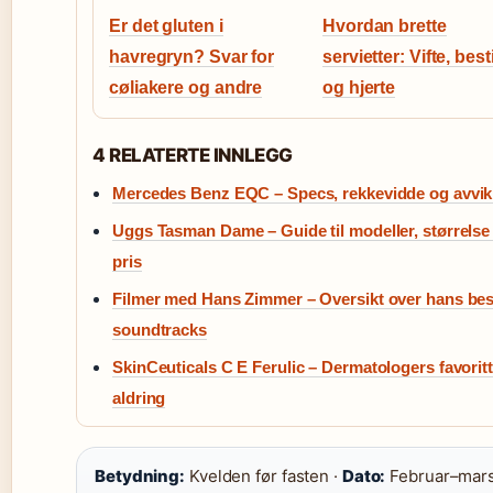
Er det gluten i
Hvordan brette
havregryn? Svar for
servietter: Vifte, best
cøliakere og andre
og hjerte
4 RELATERTE INNLEGG
Mercedes Benz EQC – Specs, rekkevidde og avvik
Uggs Tasman Dame – Guide til modeller, størrelse
pris
Filmer med Hans Zimmer – Oversikt over hans bes
soundtracks
SkinCeuticals C E Ferulic – Dermatologers favorit
aldring
Betydning:
Kvelden før fasten ·
Dato:
Februar–mars