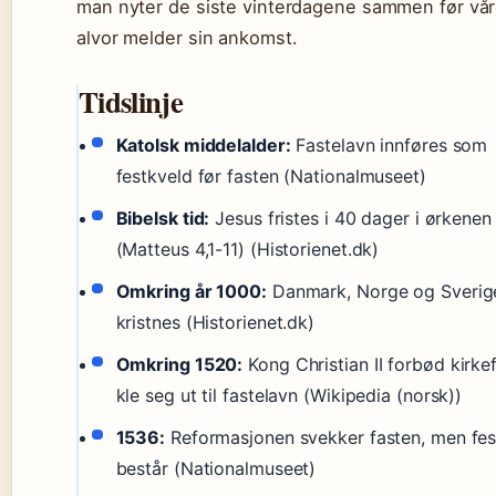
man nyter de siste vinterdagene sammen før vår
alvor melder sin ankomst.
Tidslinje
Katolsk middelalder:
Fastelavn innføres som
festkveld før fasten (Nationalmuseet)
Bibelsk tid:
Jesus fristes i 40 dager i ørkenen
(Matteus 4,1-11) (Historienet.dk)
Omkring år 1000:
Danmark, Norge og Sverig
kristnes (Historienet.dk)
Omkring 1520:
Kong Christian II forbød kirke
kle seg ut til fastelavn (Wikipedia (norsk))
1536:
Reformasjonen svekker fasten, men fes
består (Nationalmuseet)