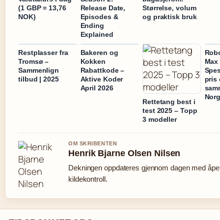
(1 GBP = 13,76
Release Date,
Størrelse, volum
NOK)
Episodes &
og praktisk bruk
Ending
Explained
Restplasser fra
Bakeren og
Rob
Tromsø –
Kokken
Max
Sammenlign
Rabattkode –
Spes
tilbud | 2025
Aktive Koder
pris
April 2026
samm
Nor
Rettetang best i
test 2025 – Topp
3 modeller
OM SKRIBENTEN
Henrik Bjarne Olsen Nilsen
Dekningen oppdateres gjennom dagen med åpe
kildekontroll.