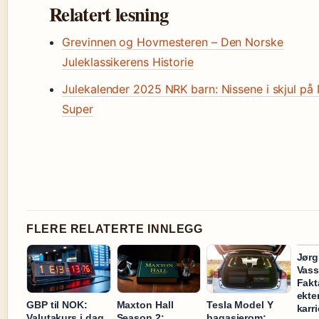
Relatert lesning
Grevinnen og Hovmesteren – Den Norske
Juleklassikerens Historie
Julekalender 2025 NRK barn: Nissene i skjul på
Super
FLERE RELATERTE INNLEGG
Jørg
Vass
Fakt
ekt
GBP til NOK:
Maxton Hall
Tesla Model Y
karri
Valutakurs i dag
Season 2:
bagasjerom: