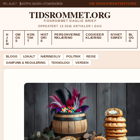
FRI, AUG 7
MIDTPA DAGEN-UTGAVE
NORSK
OM OSS
KONTAKT
HISTORIE
TIDSROMMET.ORG
TIDSROMMET DAGLIG BRIEF
OPPDATERT 13:35
16 ARTIKLER I DAG
H
OM
KON
HIST
PERSONVERNE
COOKIEER
NYHET
BL
J
OS
TAK
ORI
RKLÆRING
KLÆRING
SBREV
OG
E
S
T
E
G
M
BLOGG
LOKALT
NÆRINGSLIV
POLITIKK
REISE
SAMFUNN & REGULERING
TEKNOLOGI
VERDEN