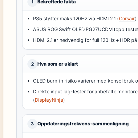
Bekreftede fakta
1
PS5 støtter maks 120Hz via HDMI 2.1 (
Corsair
)
ASUS ROG Swift OLED PG27UCDM topp teste
HDMI 2.1 er nødvendig for full 120Hz + HDR på 
Hva som er uklart
2
OLED burn-in risiko varierer med konsollbruk ov
Direkte input lag-tester for anbefalte monitore
(
DisplayNinja
)
Oppdateringsfrekvens-sammenligning
3