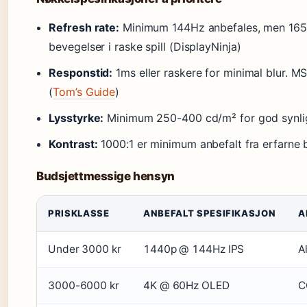
Refresh rate:
Minimum 144Hz anbefales, men 165Hz
bevegelser i raske spill (DisplayNinja)
Responstid:
1ms eller raskere for minimal blur. 
(
Tom’s Guide
)
Lysstyrke:
Minimum 250-400 cd/m² for god synlighe
Kontrast:
1000:1 er minimum anbefalt fra erfarne b
Budsjettmessige hensyn
PRISKLASSE
ANBEFALT SPESIFIKASJON
A
Under 3000 kr
1440p @ 144Hz IPS
A
3000-6000 kr
4K @ 60Hz OLED
C