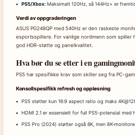
PS5/Xbox:
Maksimalt 120Hz, så 144Hz+ er fremtid
Verdi av oppgraderingen
ASUS PG248QP med 540Hz er den raskeste monitore
esportsspillere. For vanlige nordmenn som spiller hj
god HDR-støtte og panelkvalitet.
Hva bør du se etter i en gamingmoni
PS5 har spesifikke krav som skiller seg fra PC-gami
Konsollspesifikk refresh og oppløsning
PS5 støtter kun 16:9 aspect ratio og maks 4K@12
HDMI 2.1 er essensielt for full PS5-potensial me
PS5 Pro (2024) støtter også 8K, men 8K-monitorer