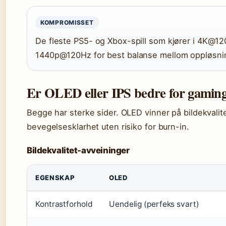
KOMPROMISSET
De fleste PS5- og Xbox-spill som kjører i 4K@120
1440p@120Hz for best balanse mellom oppløsnin
Er OLED eller IPS bedre for gamin
Begge har sterke sider. OLED vinner på bildekvalit
bevegelsesklarhet uten risiko for burn-in.
Bildekvalitet-avveininger
EGENSKAP
OLED
Kontrastforhold
Uendelig (perfeks svart)