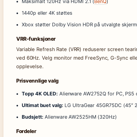
Maksimalt 120Hz via HDMI 2.1 (
BenQ
)
1440p eller 4K støttes
Xbox støtter Dolby Vision HDR på utvalgte skjerm
VRR-funksjoner
Variable Refresh Rate (VRR) reduserer screen tear
ved 60Hz. Velg monitor med FreeSync, G-Sync eller
opplevelse.
Prisvennlige valg
Topp 4K OLED:
Alienware AW2752Q for PC, PS5 
Ultimat buet valg:
LG UltraGear 45GR75DC (45″ 
Budsjett:
Alienware AW2525HM (320Hz)
Fordeler