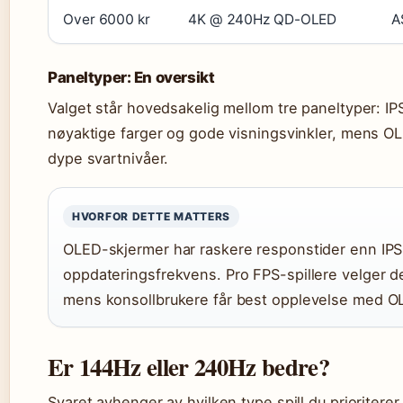
Over 6000 kr
4K @ 240Hz QD-OLED
A
Paneltyper: En oversikt
Valget står hovedsakelig mellom tre paneltyper: IP
nøyaktige farger og gode visningsvinkler, mens OL
dype svartnivåer.
HVORFOR DETTE MATTERS
OLED-skjermer har raskere responstider enn IPS
oppdateringsfrekvens. Pro FPS-spillere velger d
mens konsollbrukere får best opplevelse med O
Er 144Hz eller 240Hz bedre?
Svaret avhenger av hvilken type spill du prioriter