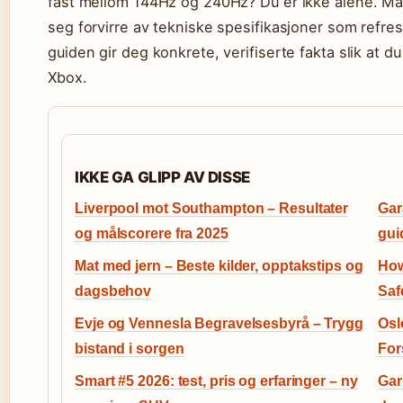
fast mellom 144Hz og 240Hz? Du er ikke alene. Ma
seg forvirre av tekniske spesifikasjoner som refre
guiden gir deg konkrete, verifiserte fakta slik at du
Xbox.
IKKE GA GLIPP AV DISSE
Liverpool mot Southampton – Resultater
Gar
og målscorere fra 2025
gui
Mat med jern – Beste kilder, opptakstips og
How
dagsbehov
Saf
Evje og Vennesla Begravelsesbyrå – Trygg
Osl
bistand i sorgen
For
Smart #5 2026: test, pris og erfaringer – ny
Gar