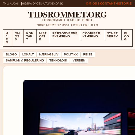
THU, AUG 6
MIDTPA DAGEN-UTGAVE
NORSK
OM OSS
KONTAKT
HISTORIE
TIDSROMMET.ORG
TIDSROMMET DAGLIG BRIEF
OPPDATERT 17:09
16 ARTIKLER I DAG
H
OM
KON
HIST
PERSONVERNE
COOKIEER
NYHET
BL
J
OS
TAK
ORI
RKLÆRING
KLÆRING
SBREV
OG
E
S
T
E
G
M
BLOGG
LOKALT
NÆRINGSLIV
POLITIKK
REISE
SAMFUNN & REGULERING
TEKNOLOGI
VERDEN