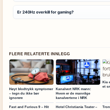
Er 240Hz overkill for gaming?
FLERE RELATERTE INNLEGG
Kia e
et s
Høyt blodtrykk symptomer
Kanalvert NRK mann:
– tegn du ikke bør
Hvem er de mannlige
ignorere
kanalvertene i NRK
Fast and Furious 9 – Hit
Hotel Christiania Teater –
Tron