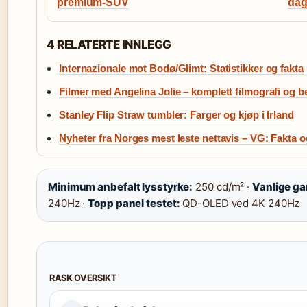
premium-SUV
dag
4 RELATERTE INNLEGG
Internazionale mot Bodø/Glimt: Statistikker og fakta
Filmer med Angelina Jolie – komplett filmografi og be
Stanley Flip Straw tumbler: Farger og kjøp i Irland
Nyheter fra Norges mest leste nettavis – VG: Fakta o
Minimum anbefalt lysstyrke:
250 cd/m² ·
Vanlige g
240Hz ·
Topp panel testet:
QD-OLED ved 4K 240Hz
RASK OVERSIKT