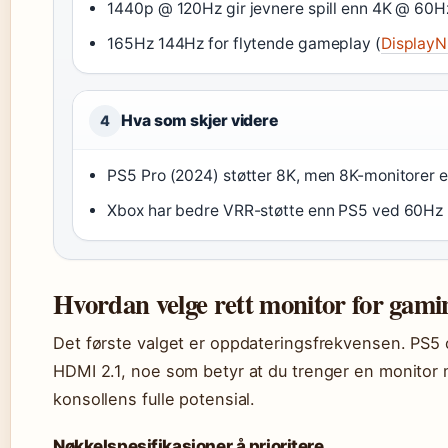
1440p @ 120Hz gir jevnere spill enn 4K @ 60H
165Hz 144Hz for flytende gameplay (
DisplayN
Hva som skjer videre
4
PS5 Pro (2024) støtter 8K, men 8K-monitorer er
Xbox har bedre VRR-støtte enn PS5 ved 60Hz 
Hvordan velge rett monitor for gami
Det første valget er oppdateringsfrekvensen. PS5 
HDMI 2.1, noe som betyr at du trenger en monitor 
konsollens fulle potensial.
Nøkkelspesifikasjoner å prioritere