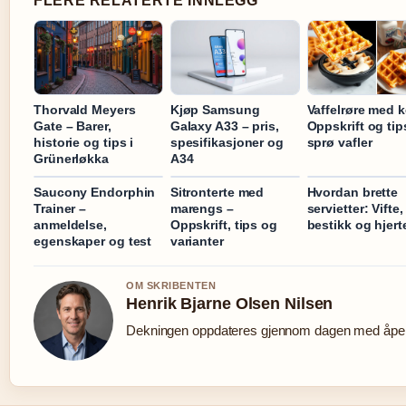
FLERE RELATERTE INNLEGG
Thorvald Meyers
Kjøp Samsung
Vaffelrøre med ke
Gate – Barer,
Galaxy A33 – pris,
Oppskrift og tip
historie og tips i
spesifikasjoner og
sprø vafler
Grünerløkka
A34
Saucony Endorphin
Sitronterte med
Hvordan brette
Trainer –
marengs –
servietter: Vifte,
anmeldelse,
Oppskrift, tips og
bestikk og hjert
egenskaper og test
varianter
OM SKRIBENTEN
Henrik Bjarne Olsen Nilsen
Dekningen oppdateres gjennom dagen med åpen 