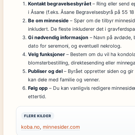
Kontakt begravelsesbyrået
– Ring eller send ep
i Åsane (f.eks. Åsane Begravelsesbyrå på 55 18
Be om minneside
– Spør om de tilbyr minnesi
inkludert. De fleste inkluderer det i gravferdsp
Gi nødvendig informasjon
– Navn på avdøde, b
dato for seremoni, og eventuell nekrolog.
Velg funksjoner
– Bestem om du vil ha kondola
blomsterbestilling, direktesending eller minnega
Publiser og del
– Byrået oppretter siden og gi
kan dele med familie og venner.
Følg opp
– Du kan vanligvis redigere minnesiden e
ettertid.
FLERE KILDER
koba.no
,
minnesider.com