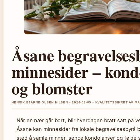
Åsane begravelses
minnesider – kond
og blomster
HENRIK BJARNE OLSEN NILSEN • 2026-06-09 • KVALITETSSIKRET AV M
Når en nær går bort, blir hverdagen brått satt på v
Åsane kan minnesider fra lokale begravelsesbyrå bli
sted å samle minner, sende kondolanser og følge 