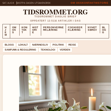
SAT, AUG 8
MIDTPA DAGEN-UTGAVE
NORSK
OM OSS
KONTAKT
HISTORIE
TIDSROMMET.ORG
TIDSROMMET DAGLIG BRIEF
OPPDATERT 12:51
16 ARTIKLER I DAG
H
OM
KON
HIST
PERSONVERNE
COOKIEER
NYHET
BL
J
OS
TAK
ORI
RKLÆRING
KLÆRING
SBREV
OG
E
S
T
E
G
M
BLOGG
LOKALT
NÆRINGSLIV
POLITIKK
REISE
SAMFUNN & REGULERING
TEKNOLOGI
VERDEN