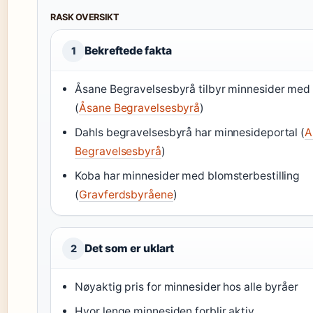
RASK OVERSIKT
Bekreftede fakta
1
Åsane Begravelsesbyrå tilbyr minnesider med
(
Åsane Begravelsesbyrå
)
Dahls begravelsesbyrå har minnesideportal (
A
Begravelsesbyrå
)
Koba har minnesider med blomsterbestilling
(
Gravferdsbyråene
)
Det som er uklart
2
Nøyaktig pris for minnesider hos alle byråer
Hvor lenge minnesiden forblir aktiv