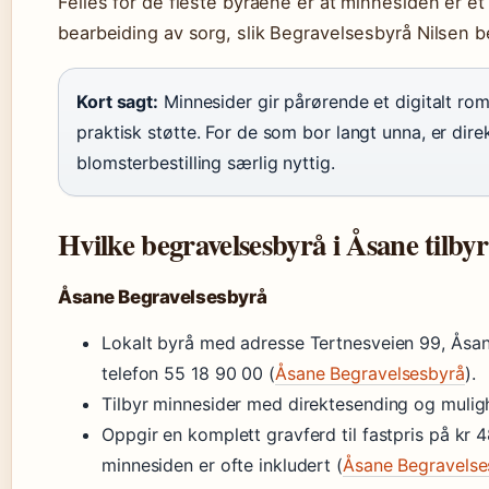
Felles for de fleste byråene er at minnesiden er et
bearbeiding av sorg, slik Begravelsesbyrå Nilsen be
Kort sagt:
Minnesider gir pårørende et digitalt ro
praktisk støtte. For de som bor langt unna, er dir
blomsterbestilling særlig nyttig.
Hvilke begravelsesbyrå i Åsane tilby
Åsane Begravelsesbyrå
Lokalt byrå med adresse Tertnesveien 99, Åsa
telefon 55 18 90 00 (
Åsane Begravelsesbyrå
).
Tilbyr minnesider med direktesending og muligh
Oppgir en komplett gravferd til fastpris på kr
minnesiden er ofte inkludert (
Åsane Begravelse