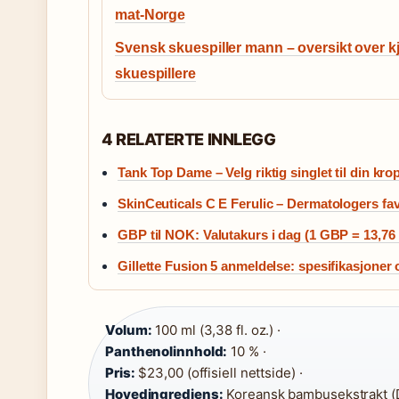
mat-Norge
Svensk skuespiller mann – oversikt over k
skuespillere
4 RELATERTE INNLEGG
Tank Top Dame – Velg riktig singlet til din kr
SkinCeuticals C E Ferulic – Dermatologers fav
GBP til NOK: Valutakurs i dag (1 GBP = 13,7
Gillette Fusion 5 anmeldelse: spesifikasjoner o
Volum:
100 ml (3,38 fl. oz.) ·
Panthenolinnhold:
10 % ·
Pris:
$23,00 (offisiell nettside) ·
Hovedingrediens:
Koreansk bambusekstrakt (