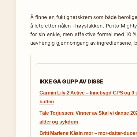
Å finne en fuktighetskrem som både beroliger 
å lete etter nålen i høystakken. Purito Mi
for sin enkle, men effektive formel med 10 
uavhengig gjennomgang av ingrediensene, br
IKKE GA GLIPP AV DISSE
Garmin Lily 2 Active – Innebygd GPS og 9
batteri
Tale Torjussen: Vinner av Skal vi danse 20
alder og sykdom
Britt Marlene Kåsin mor – mor-datter-duoen