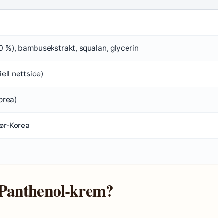
0 %), bambusekstrakt, squalan, glycerin
iell nettside)
orea)
Sør-Korea
 Panthenol-krem?