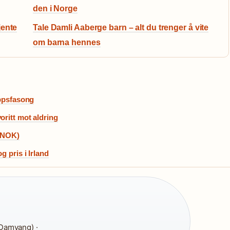
den i Norge
jente
Tale Damli Aaberge barn – alt du trenger å vite
om barna hennes
oppsfasong
oritt mot aldring
6 NOK)
g pris i Irland
Damyang) ·