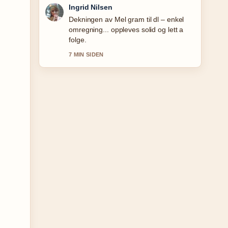
Sindre Hansen
Sterkt verifiseringsarbeid rundt Red Eye
serie: sesonger, cast og hvor.... Flere
medier burde skrive slik.
9 MIN SIDEN