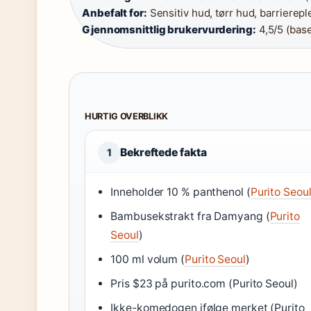
Anbefalt for:
Sensitiv hud, tørr hud, barriereple
Gjennomsnittlig brukervurdering:
4,5/5 (bas
HURTIG OVERBLIKK
Bekreftede fakta
1
Inneholder 10 % panthenol (
Purito Seou
Bambusekstrakt fra Damyang (
Purito
Seoul
)
100 ml volum (
Purito Seoul
)
Pris $23 på purito.com (Purito Seoul)
Ikke-komedogen ifølge merket (Purito