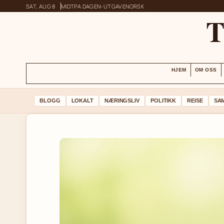
SAT, AUG 8
MIDTPA DAGEN-UTGAVE
NORSK
HJEM
OM OSS
BLOGG
LOKALT
NÆRINGSLIV
POLITIKK
REISE
SA