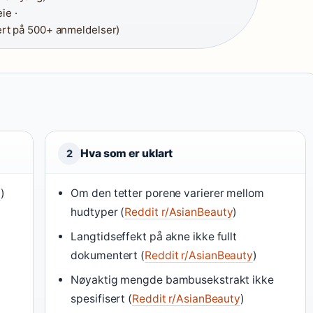
ie ·
ert på 500+ anmeldelser)
Hva som er uklart
2
l
)
Om den tetter porene varierer mellom
hudtyper (
Reddit r/AsianBeauty
)
Langtidseffekt på akne ikke fullt
dokumentert (
Reddit r/AsianBeauty
)
Nøyaktig mengde bambusekstrakt ikke
spesifisert (
Reddit r/AsianBeauty
)