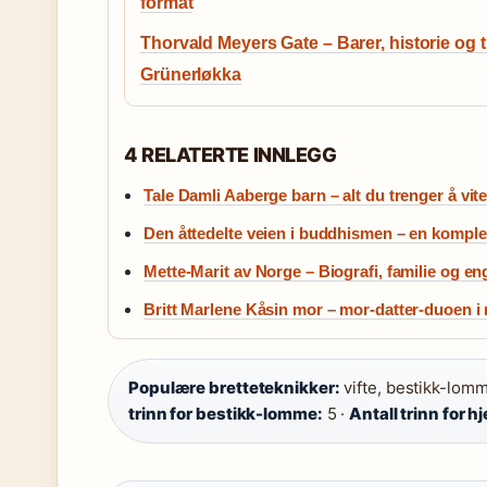
format
Thorvald Meyers Gate – Barer, historie og t
Grünerløkka
4 RELATERTE INNLEGG
Tale Damli Aaberge barn – alt du trenger å vi
Den åttedelte veien i buddhismen – en komple
Mette-Marit av Norge – Biografi, familie og e
Britt Marlene Kåsin mor – mor-datter-duoen i
Populære bretteteknikker:
vifte, bestikk-lomm
trinn for bestikk-lomme:
5 ·
Antall trinn for h