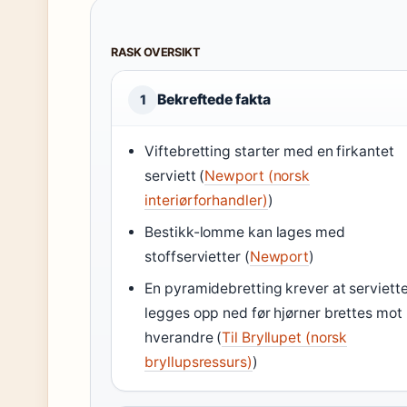
RASK OVERSIKT
Bekreftede fakta
1
Viftebretting starter med en firkantet
serviett (
Newport (norsk
interiørforhandler)
)
Bestikk-lomme kan lages med
stoffservietter (
Newport
)
En pyramidebretting krever at serviett
legges opp ned før hjørner brettes mot
hverandre (
Til Bryllupet (norsk
bryllupsressurs)
)