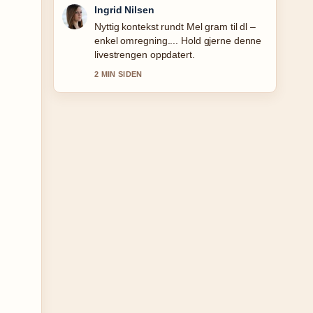
Sindre Hansen
Dekningen av Red Eye serie: sesonger,
cast og hvor... oppleves solid og lett a
folge.
4 MIN SIDEN