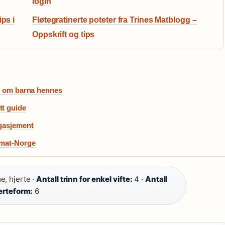
login
ips i
Fløtegratinerte poteter fra Trines Matblogg –
Oppskrift og tips
te om barna hennes
tt guide
ngasjement
 mat-Norge
e, hjerte ·
Antall trinn for enkel vifte:
4 ·
Antall
jerteform:
6