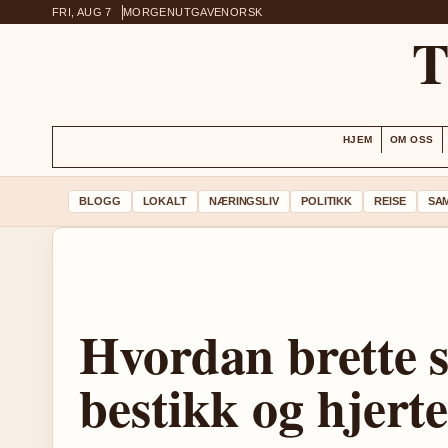
FRI, AUG 7
MORGENUTGAVE
NORSK
HJEM
OM OSS
BLOGG
LOKALT
NÆRINGSLIV
POLITIKK
REISE
SA
Hvordan brette se
bestikk og hjert