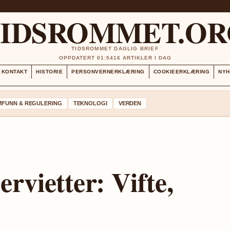
TIDSROMMET.OR
TIDSROMMET DAGLIG BRIEF
OPPDATERT 01:54
16 ARTIKLER I DAG
KONTAKT
HISTORIE
PERSONVERNERKLÆRING
COOKIEERKLÆRING
NYH
MFUNN & REGULERING
TEKNOLOGI
VERDEN
rvietter: Vifte,
e