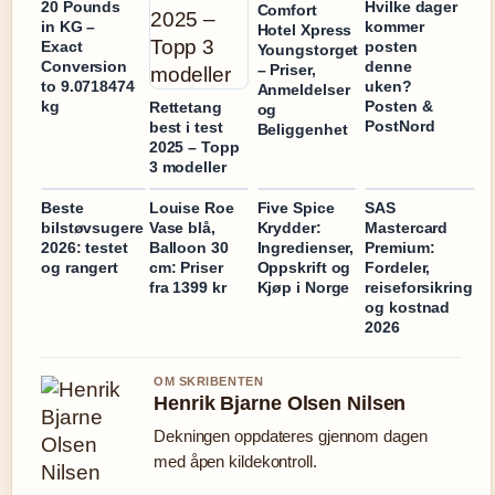
20 Pounds
Hvilke dager
Comfort
in KG –
kommer
Hotel Xpress
Exact
posten
Youngstorget
Conversion
denne
– Priser,
to 9.0718474
uken?
Anmeldelser
kg
Posten &
Rettetang
og
PostNord
best i test
Beliggenhet
2025 – Topp
3 modeller
Beste
Louise Roe
Five Spice
SAS
bilstøvsugere
Vase blå,
Krydder:
Mastercard
2026: testet
Balloon 30
Ingredienser,
Premium:
og rangert
cm: Priser
Oppskrift og
Fordeler,
fra 1399 kr
Kjøp i Norge
reiseforsikring
og kostnad
2026
OM SKRIBENTEN
Henrik Bjarne Olsen Nilsen
Dekningen oppdateres gjennom dagen
med åpen kildekontroll.