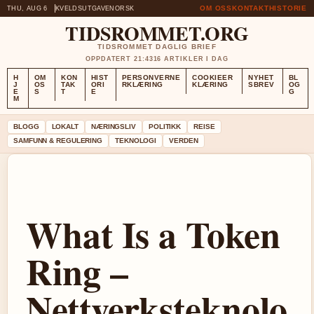
OM OSS
KONTAKT
HISTORIE
THU, AUG 6
KVELDSUTGAVE
NORSK
TIDSROMMET.ORG
TIDSROMMET DAGLIG BRIEF
OPPDATERT 21:43
16 ARTIKLER I DAG
H
OM
KON
HIST
PERSONVERNE
COOKIEER
NYHET
BL
J
OS
TAK
ORI
RKLÆRING
KLÆRING
SBREV
OG
E
S
T
E
G
M
BLOGG
LOKALT
NÆRINGSLIV
POLITIKK
REISE
SAMFUNN & REGULERING
TEKNOLOGI
VERDEN
What Is a Token
Ring –
Nettverksteknolo