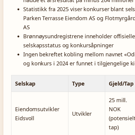
hadde et årsresultat på minus 204 millioner
Statistikk fra 2025 viser konkurser blant se
Parken Terrasse Eiendom AS og Flotmyrgår
AS
Brønnøysundregistrene inneholder offisiell
selskapsstatus og konkursåpninger
Ingen bekreftet kobling mellom navnet «O
og konkurs i 2024 er funnet i tilgjengelige ki
Selskap
Type
Gjeld/Tap
25 mill.
Eiendomsutvikler
NOK
Utvikler
Eidsvoll
(potensiel
tap)