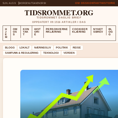
SUN, AUG 9
MORGENUTGAVE
NORSK
OM OSS
KONTAKT
HISTORIE
TIDSROMMET.ORG
TIDSROMMET DAGLIG BRIEF
OPPDATERT 09:15
16 ARTIKLER I DAG
H
OM
KON
HIST
PERSONVERNE
COOKIEER
NYHET
BL
J
OS
TAK
ORI
RKLÆRING
KLÆRING
SBREV
OG
E
S
T
E
G
M
BLOGG
LOKALT
NÆRINGSLIV
POLITIKK
REISE
SAMFUNN & REGULERING
TEKNOLOGI
VERDEN