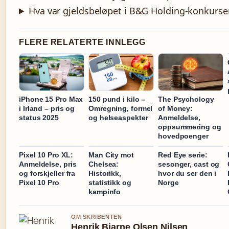
Hva var gjeldsbeløpet i B&G Holding-konkurse
FLERE RELATERTE INNLEGG
iPhone 15 Pro Max
150 pund i kilo –
The Psychology
i Irland – pris og
Omregning, formel
of Money:
status 2025
og helseaspekter
Anmeldelse,
oppsummering og
hovedpoenger
Pixel 10 Pro XL:
Man City mot
Red Eye serie:
Anmeldelse, pris
Chelsea:
sesonger, cast og
og forskjeller fra
Historikk,
hvor du ser den i
Pixel 10 Pro
statistikk og
Norge
kampinfo
OM SKRIBENTEN
Henrik Bjarne Olsen Nilsen