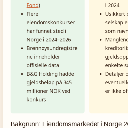
Fond
)
i 2024
Flere
Usikkert
eiendomskonkurser
selskap 
har funnet sted i
som navng
Norge i 2024–2026
Manglen
Brønnøysundregistre
kreditorl
ne inneholder
gjeldsopp
offisielle data
enkelte s
B&G Holding hadde
Detaljer
gjeldsbeløp på 345
eventuell
millioner NOK ved
er ikke of
konkurs
Bakgrunn: Eiendomsmarkedet i Norge 