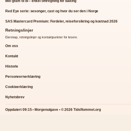
Mel gram til dl – enkel omregning for baking
Red Eye serie: sesonger, cast og hvor du ser den i Norge
SAS Mastercard Premium: Fordeler, reiseforsikring og kostnad 2026
Retningslinjer
Eierskap, retningslinjer og kontaktpunkter for lesere.
Om oss
Kontakt
Historie
Personvernerklæring
Cookieerklæring
Nyhetsbrev
Oppdatert 09:15 • Morgenutgave • © 2026 TidsRommet.org