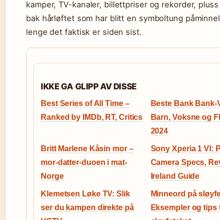
kamper, TV-kanaler, billettpriser og rekorder, pluss
bak hårløftet som har blitt en symboltung påminne
lenge det faktisk er siden sist.
IKKE GA GLIPP AV DISSE
Best Series of All Time –
Beste Bank Bank-Vi
Ranked by IMDb, RT, Critics
Barn, Voksne og F
2024
Britt Marlene Kåsin mor –
Sony Xperia 1 VI: 
mor-datter-duoen i mat-
Camera Specs, Re
Norge
Ireland Guide
Klemetsen Løke TV: Slik
Minneord på sløyfe
ser du kampen direkte på
Eksempler og tips t