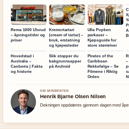
C
X
Y
P
Rema 1000 Ulsrud
Kremortartari
Ulla Popken
A
– åpningstider og
(cream of tartar) –
parkaser –
B
priser
bruk, erstatning
Kjøpsguide for
og kjøpesteder
store størrelser
Hovedstad i
Slik stopper du
Pirates of the
R
Australia –
bakgrunnsapper
Caribbean
–
Canberra | Fakta
på Android
Rekkefølge – Se
p
og historie
Filmene i Riktig
s
Orden
N
OM SKRIBENTEN
Henrik Bjarne Olsen Nilsen
Dekningen oppdateres gjennom dagen med åpen 