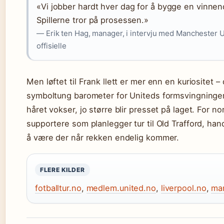
«Vi jobber hardt hver dag for å bygge en vinnend
Spillerne tror på prosessen.»
— Erik ten Hag, manager, i intervju med Manchester 
offisielle
Men løftet til Frank llett er mer enn en kuriositet –
symboltung barometer for Uniteds formsvingninger
håret vokser, jo større blir presset på laget. For no
supportere som planlegger tur til Old Trafford, han
å være der når rekken endelig kommer.
FLERE KILDER
fotballtur.no
,
medlem.united.no
,
liverpool.no
,
ma