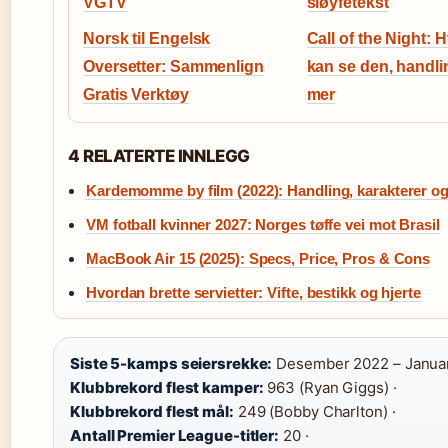
VGTV
sløyfetekst
Norsk til Engelsk
Call of the Night: 
Oversetter: Sammenlign
kan se den, handli
Gratis Verktøy
mer
4 RELATERTE INNLEGG
Kardemomme by film (2022): Handling, karakterer o
VM fotball kvinner 2027: Norges tøffe vei mot Brasil
MacBook Air 15 (2025): Specs, Price, Pros & Cons
Hvordan brette servietter: Vifte, bestikk og hjerte
Siste 5-kamps seiersrekke:
Desember 2022 – Januar
Klubbrekord flest kamper:
963 (Ryan Giggs) ·
Klubbrekord flest mål:
249 (Bobby Charlton) ·
Antall Premier League-titler:
20 ·