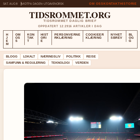
SAT, AUG 8
MIDTPA DAGEN-UTGAVE
NORSK
OM OSS
KONTAKT
HISTORIE
TIDSROMMET.ORG
TIDSROMMET DAGLIG BRIEF
OPPDATERT 12:29
16 ARTIKLER I DAG
H
OM
KON
HIST
PERSONVERNE
COOKIEER
NYHET
BL
J
OS
TAK
ORI
RKLÆRING
KLÆRING
SBREV
OG
E
S
T
E
G
M
BLOGG
LOKALT
NÆRINGSLIV
POLITIKK
REISE
SAMFUNN & REGULERING
TEKNOLOGI
VERDEN