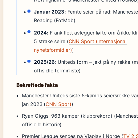
Januar 2023:
Femte seier på rad: Mancheste
Reading (FotMob)
2024:
Frank llett avlegger løfte om å ikke kl
5 strake seire (
CNN Sport (internasjonal
nyhetsformidler)
)
2025/26:
Uniteds form – jakt på ny rekke (
offisielle terminliste)
Bekreftede fakta
Manchester Uniteds siste 5-kamps seiersrekke va
jan 2023 (
CNN Sport
)
Ryan Giggs: 963 kamper (klubbrekord) (Manchest
offisielle historie)
Premier League sendes på Viaplay i Norge (
TV 2 