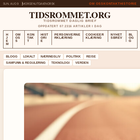
SUN, AUG 9
MORGENUTGAVE
NORSK
OM OSS
KONTAKT
HISTORIE
TIDSROMMET.ORG
TIDSROMMET DAGLIG BRIEF
OPPDATERT 07:23
16 ARTIKLER I DAG
H
OM
KON
HIST
PERSONVERNE
COOKIEER
NYHET
BL
J
OS
TAK
ORI
RKLÆRING
KLÆRING
SBREV
OG
E
S
T
E
G
M
BLOGG
LOKALT
NÆRINGSLIV
POLITIKK
REISE
SAMFUNN & REGULERING
TEKNOLOGI
VERDEN