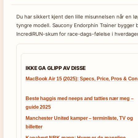
Du har sikkert kjent den lille misunnelsen når en lø
tyngre modell. Saucony Endorphin Trainer bygger 
IncrediRUN-skum for race-dags-følelse i hverdage
IKKE GA GLIPP AV DISSE
MacBook Air 15 (2025): Specs, Price, Pros & Co
Beste haggis med neeps and tatties nær meg –
guide 2025
Manchester United kamper – terminliste, TV og
billetter
Kanalvert NRK mann: Hvem er de mannlige