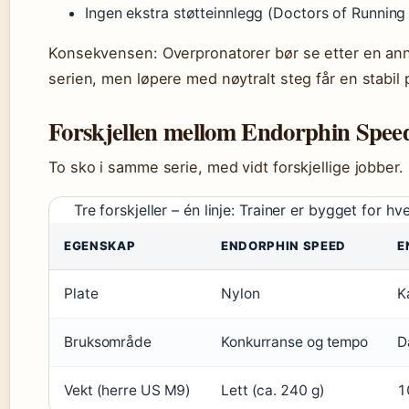
Ingen ekstra støtteinnlegg (Doctors of Running 
Konsekvensen: Overpronatorer bør se etter en an
serien, men løpere med nøytralt steg får en stabil 
Forskjellen mellom Endorphin Spee
To sko i samme serie, med vidt forskjellige jobber. 
Tre forskjeller – én linje: Trainer er bygget for h
EGENSKAP
ENDORPHIN SPEED
E
Plate
Nylon
K
Bruksområde
Konkurranse og tempo
D
Vekt (herre US M9)
Lett (ca. 240 g)
1