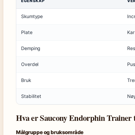
EGENSKAP
VE
Skumtype
Inc
Plate
Ka
Demping
Res
Overdel
Pus
Bruk
Tre
Stabilitet
Nøy
Hva er Saucony Endorphin Trainer t
Målgruppe og bruksområde