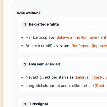
RASK OVERSIKT
Bekreftede fakta
1
Har karbonplate (
Believe in the Run (anerkjen
Bruker IncrediRUN-skum (
RunRepeat (løpeuts
Hva som er uklart
2
Nøyaktig vekt per størrelse (
Believe in the Ru
Langtidsholdbarhet under ulike forhold (
Doctor
Tidssignal
3