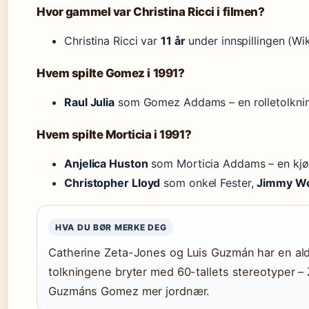
Hvor gammel var Christina Ricci i filmen?
Christina Ricci var
11 år
under innspillingen (Wik
Hvem spilte Gomez i 1991?
Raul Julia
som Gomez Addams – en rolletolknin
Hvem spilte Morticia i 1991?
Anjelica Huston
som Morticia Addams – en kjøli
Christopher Lloyd
som onkel Fester,
Jimmy W
HVA DU BØR MERKE DEG
Catherine Zeta-Jones og Luis Guzmán har en ald
tolkningene bryter med 60-tallets stereotyper –
Guzmáns Gomez mer jordnær.