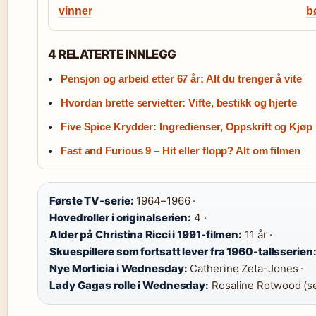
vinner
b
4 RELATERTE INNLEGG
Pensjon og arbeid etter 67 år: Alt du trenger å vite
Hvordan brette servietter: Vifte, bestikk og hjerte
Five Spice Krydder: Ingredienser, Oppskrift og Kjøp
Fast and Furious 9 – Hit eller flopp? Alt om filmen
Første TV-serie:
1964–1966 ·
Hovedroller i originalserien:
4 ·
Alder på Christina Ricci i 1991-filmen:
11 år ·
Skuespillere som fortsatt lever fra 1960-tallsserien
Nye Morticia i Wednesday:
Catherine Zeta-Jones ·
Lady Gagas rolle i Wednesday:
Rosaline Rotwood (s