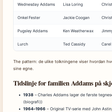
Wednesday Addams
Lisa Loring
Christ
Onkel Fester
Jackie Coogan
Chris
Pugsley Addams
Ken Weatherwax
Jimm
Lurch
Ted Cassidy
Carel
The pattern: de ulike tolkningene viser hvordan hve
sine egne.
Tidslinje for familien Addams på sk
1938
– Charles Addams lager de første tegnes
(biografi))
1964–1966
– Original TV-serie med John Astin,