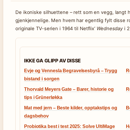
De ikoniske silhuettene – rett som en vegg, langt 
gjenkjennelige. Men hvem har egentlig fylt disse r
originale TV-serien i 1964 til Netflix’
Wednesday
i 
IKKE GA GLIPP AV DISSE
Evje og Vennesla Begravelsesbyrå – Trygg
R
bistand i sorgen
Thorvald Meyers Gate – Barer, historie og
R
tips i Grünerløkka
Mat med jern – Beste kilder, opptakstips og
B
dagsbehov
Probiotika best i test 2025: Solve UltiMage
H