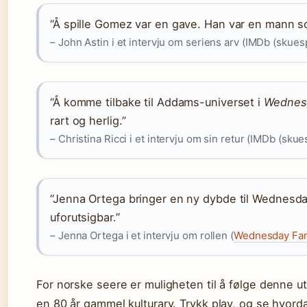
“Å spille Gomez var en gave. Han var en mann so
– John Astin i et intervju om seriens arv (IMDb (skuesp
“Å komme tilbake til Addams-universet i
Wednes
rart og herlig.”
– Christina Ricci i et intervju om sin retur (IMDb (skues
“Jenna Ortega bringer en ny dybde til Wednesda
uforutsigbar.”
– Jenna Ortega i et intervju om rollen (
Wednesday Fan
For norske seere er muligheten til å følge denne utv
en 80 år gammel kulturarv. Trykk play, og se hvo