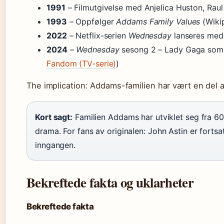
1991
– Filmutgivelse med Anjelica Huston, Raul J
1993
– Oppfølger
Addams Family Values
(Wikip
2022
– Netflix-serien
Wednesday
lanseres med
2024
–
Wednesday
sesong 2 – Lady Gaga som 
Fandom (TV-serie)
)
The implication: Addams-familien har vært en del a
Kort sagt:
Familien Addams har utviklet seg fra 60
drama. For fans av originalen: John Astin er fortsa
inngangen.
Bekreftede fakta og uklarheter
Bekreftede fakta