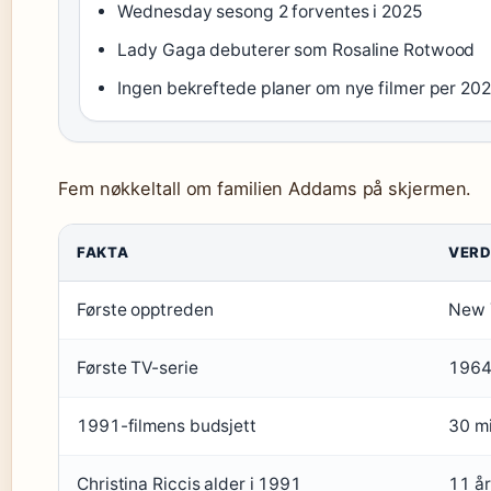
Wednesday sesong 2 forventes i 2025
Lady Gaga debuterer som Rosaline Rotwood
Ingen bekreftede planer om nye filmer per 20
Fem nøkkeltall om familien Addams på skjermen.
FAKTA
VERD
Første opptreden
New 
Første TV-serie
1964
1991-filmens budsjett
30 mi
Christina Riccis alder i 1991
11 år