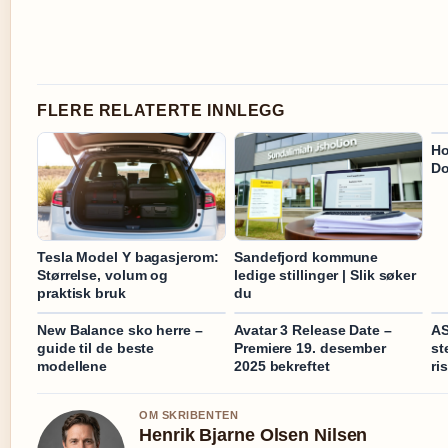
FLERE RELATERTE INNLEGG
Ho
Do
Tesla Model Y bagasjerom:
Sandefjord kommune
Størrelse, volum og
ledige stillinger | Slik søker
praktisk bruk
du
New Balance sko herre –
Avatar 3 Release Date –
AS
guide til de beste
Premiere 19. desember
st
modellene
2025 bekreftet
ri
OM SKRIBENTEN
Henrik Bjarne Olsen Nilsen