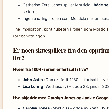
Catherine Zeta-Jones spiller Morticia i
både se
serie)).
Ingen endring i rollen som Morticia mellom se
The implication: kontinuiteten i rollen som Morticia 
rollebesetningen.
Er noen skuespillere fra den opprinn
live?
Hvem fra 1964-serien er fortsatt i live?
John Astin
(Gomez, født 1930) – fortsatt i live.
Lisa Loring
(Wednesday) – døde 28. januar 202
Hva skjedde med Carolyn Jones og Jackie Coog
Carolyn Jones
(Morticia) – døde av kreft i 19