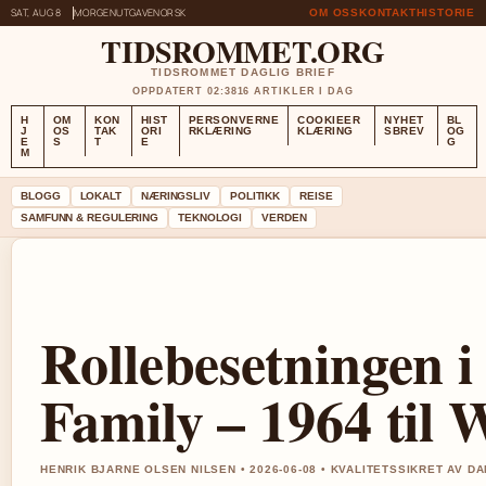
SAT, AUG 8
MORGENUTGAVE
NORSK
OM OSS
KONTAKT
HISTORIE
TIDSROMMET.ORG
TIDSROMMET DAGLIG BRIEF
OPPDATERT 02:38
16 ARTIKLER I DAG
H
OM
KON
HIST
PERSONVERNE
COOKIEER
NYHET
BL
J
OS
TAK
ORI
RKLÆRING
KLÆRING
SBREV
OG
E
S
T
E
G
M
BLOGG
LOKALT
NÆRINGSLIV
POLITIKK
REISE
SAMFUNN & REGULERING
TEKNOLOGI
VERDEN
Rollebesetningen 
Family – 1964 til
HENRIK BJARNE OLSEN NILSEN • 2026-06-08 • KVALITETSSIKRET AV D