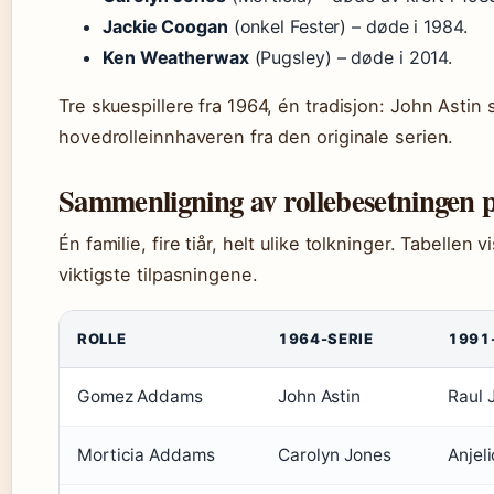
Jackie Coogan
(onkel Fester) – døde i 1984.
Ken Weatherwax
(Pugsley) – døde i 2014.
Tre skuespillere fra 1964, én tradisjon: John Astin
hovedrolleinnhaveren fra den originale serien.
Sammenligning av rollebesetningen på
Én familie, fire tiår, helt ulike tolkninger. Tabellen 
viktigste tilpasningene.
ROLLE
1964-SERIE
1991
Gomez Addams
John Astin
Raul J
Morticia Addams
Carolyn Jones
Anjel