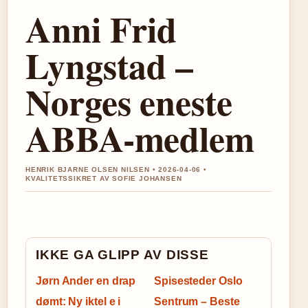
Anni Frid
Lyngstad –
Norges eneste
ABBA-medlem
HENRIK BJARNE OLSEN NILSEN • 2026-04-06 •
KVALITETSSIKRET AV SOFIE JOHANSEN
IKKE GA GLIPP AV DISSE
Jørn Ander en drap
Spisesteder Oslo
dømt: Ny iktel e i
Sentrum – Beste