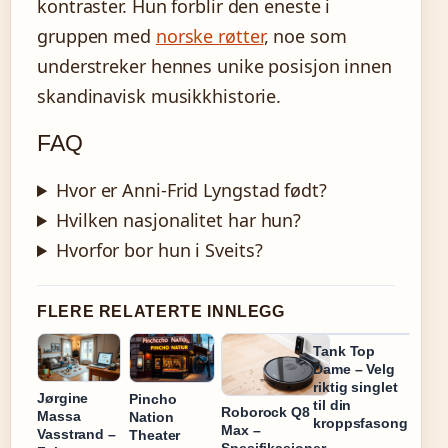
kontraster. Hun forblir den eneste i
gruppen med
norske røtter
, noe som
understreker hennes unike posisjon innen
skandinavisk musikkhistorie.
FAQ
Hvor er Anni-Frid Lyngstad født?
Hvilken nasjonalitet har hun?
Hvorfor bor hun i Sveits?
FLERE RELATERTE INNLEGG
Tank Top
Dame – Velg
riktig singlet
Jørgine
Pincho
til din
Roborock Q8
Massa
Nation
kroppsfasong
Max –
Vasstrand –
Theater