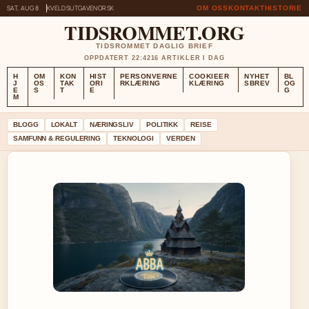
SAT, AUG 8
KVELDSUTGAVE
NORSK
OM OSS
KONTAKT
HISTORIE
TIDSROMMET.ORG
TIDSROMMET DAGLIG BRIEF
OPPDATERT 22:42
16 ARTIKLER I DAG
H
OM
KON
HIST
PERSONVERNE
COOKIEER
NYHET
BL
J
OS
TAK
ORI
RKLÆRING
KLÆRING
SBREV
OG
E
S
T
E
G
M
BLOGG
LOKALT
NÆRINGSLIV
POLITIKK
REISE
SAMFUNN & REGULERING
TEKNOLOGI
VERDEN