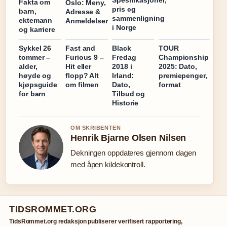
Spesifikasjoner,
Fakta om
Oslo: Meny,
pris og
barn,
Adresse &
sammenligning
ektemann
Anmeldelser
i Norge
og karriere
Sykkel 26
Fast and
Black
TOUR
tommer –
Furious 9 –
Fredag
Championship
alder,
Hit eller
2018 i
2025: Dato,
høyde og
flopp? Alt
Irland:
premiepenger,
kjøpsguide
om filmen
Dato,
format
for barn
Tilbud og
Historie
OM SKRIBENTEN
Henrik Bjarne Olsen Nilsen
Dekningen oppdateres gjennom dagen
med åpen kildekontroll.
TIDSROMMET.ORG
TidsRommet.org redaksjon publiserer verifisert rapportering,