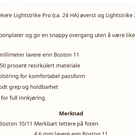
e Lightstrike Pro (ca. 24 HA) øverst og Lightstrike 
rbonplater og gir en snappy overgang uten å være like
 millimeter lavere enn Boston 11
50 prosent resirkulert materiale
olstring for komfortabel passform
godt grep og holdbarhet
for full innkjøring
Merknad
 Boston 10/11
Merkbart lettere på foten
4,6 mm lavere enn Boston 11