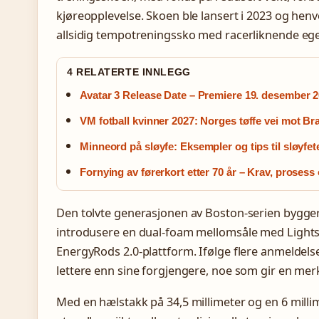
kjøreopplevelse. Skoen ble lansert i 2023 og hen
allsidig tempotreningssko med racerliknende eg
4 RELATERTE INNLEGG
Avatar 3 Release Date – Premiere 19. desember 2
VM fotball kvinner 2027: Norges tøffe vei mot Bra
Minneord på sløyfe: Eksempler og tips til sløyfet
Fornying av førerkort etter 70 år – Krav, prosess
Den tolvte generasjonen av Boston-serien bygger 
introdusere en dual-foam mellomsåle med Lights
EnergyRods 2.0-plattform. Ifølge flere anmeldel
lettere enn sine forgjengere, noe som gir en merk
Med en hælstakk på 34,5 millimeter og en 6 milli