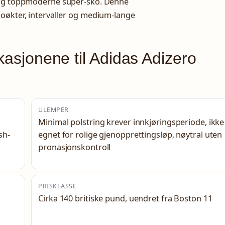
o og toppmoderne super-sko. Denne
oøkter, intervaller og medium-lange
ikasjonene til Adidas Adizero
ULEMPER
Minimal polstring krever innkjøringsperiode, ikke
sh-
egnet for rolige gjenopprettingsløp, nøytral uten
pronasjonskontroll
PRISKLASSE
Cirka 140 britiske pund, uendret fra Boston 11