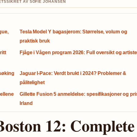
TETSSIKRET AV SOFIE JOHANSEN
gue,
Tesla Model Y bagasjerom: Størrelse, volum og
praktisk bruk
itt
Fjåge i Vågen program 2026: Full oversikt og artiste
lsøking
Jaguar I-Pace: Verdt brukt i 2024? Problemer &
pålitelighet
ellene
Gillette Fusion 5 anmeldelse: spesifikasjoner og pris
Irland
Boston 12: Complete