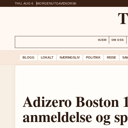
THU, AUG 6
MORGENUTGAVE
NORSK
HJEM
OM OSS
BLOGG
LOKALT
NÆRINGSLIV
POLITIKK
REISE
SA
Adizero Boston 
anmeldelse og sp