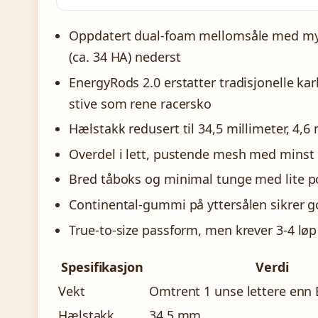
Oppdatert dual-foam mellomsåle med myker
(ca. 34 HA) nederst
EnergyRods 2.0 erstatter tradisjonelle ka
stive som rene racersko
Hælstakk redusert til 34,5 millimeter, 4,6
Overdel i lett, pustende mesh med minst 
Bred tåboks og minimal tunge med lite p
Continental-gummi på yttersålen sikrer 
True-to-size passform, men krever 3-4 løp 
Spesifikasjon
Verdi
Vekt
Omtrent 1 unse lettere enn
Hælstakk
34,5 mm