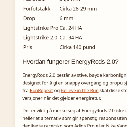
Forfotstakk
Cirka 28-29 mm
Drop
6 mm
Lightstrike Pro
Ca. 24 HA
Lightstrike 2.0
Ca. 34 HA
Pris
Cirka 140 pund
Hvordan fungerer EnergyRods 2.0?
EnergyRods 2.0 består av stive, bøyde karbonlig
designet for å gi en snappy overgang og propuls
fra
RunRepeat
og
Believe in the Run
skal disse st
versjoner når det gjelder energiretur.
Det er viktig å merke seg at EnergyRods 2.0 ikke 
heller et alternativ som gir spenstig respons ute
dedikerte racersko som Adios Pro eller Nike Vapor