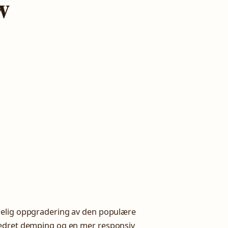
w
delig oppgradering av den populære
bedret demping og en mer responsiv