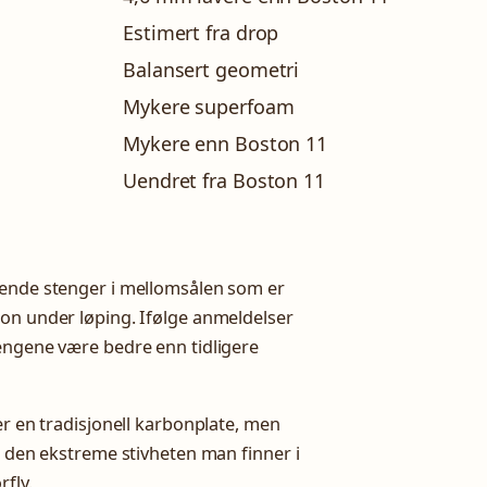
Estimert fra drop
Balansert geometri
Mykere superfoam
Mykere enn Boston 11
Uendret fra Boston 11
nende stenger i mellomsålen som er
jon under løping. Ifølge anmeldelser
engene være bedre enn tidligere
er en tradisjonell karbonplate, men
n den ekstreme stivheten man finner i
fly.