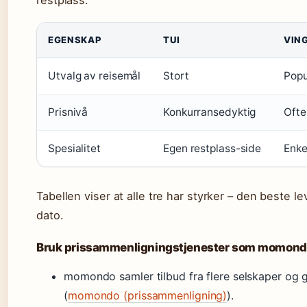
restplass.
EGENSKAP
TUI
VIN
Utvalg av reisemål
Stort
Popu
Prisnivå
Konkurransedyktig
Ofte
Spesialitet
Egen restplass-side
Enke
Tabellen viser at alle tre har styrker – den beste
dato.
Bruk prissammenligningstjenester som momondo
momondo samler tilbud fra flere selskaper og gi
(
momondo (prissammenligning)
).