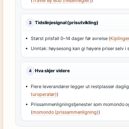
(
Travel By Bob (reisemegler)
)
Tidslinjesignal (prisutvikling)
3
Størst prisfall 0–14 dager før avreise (
Kiplinge
Unntak: høysesong kan gi høyere priser selv i si
Hva skjer videre
4
Flere leverandører legger ut restplasser daglig
turoperatør)
)
Prissammenligningstjenester som momondo og
(
momondo (prissammenligning)
)