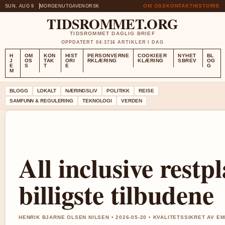
OM OSS
KONTAKT
HISTORIE
SUN, AUG 9
MORGENUTGAVE
NORSK
TIDSROMMET.ORG
TIDSROMMET DAGLIG BRIEF
OPPDATERT 04:37
16 ARTIKLER I DAG
H
OM
KON
HIST
PERSONVERNE
COOKIEER
NYHET
BL
J
OS
TAK
ORI
RKLÆRING
KLÆRING
SBREV
OG
E
S
T
E
G
M
BLOGG
LOKALT
NÆRINGSLIV
POLITIKK
REISE
SAMFUNN & REGULERING
TEKNOLOGI
VERDEN
All inclusive restp
billigste tilbudene
HENRIK BJARNE OLSEN NILSEN • 2026-05-20 • KVALITETSSIKRET AV E