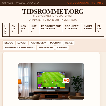
SAT, AUG 8
KVELDSUTGAVE
NORSK
OM OSS
KONTAKT
HISTORIE
TIDSROMMET.ORG
TIDSROMMET DAGLIG BRIEF
OPPDATERT 18:26
16 ARTIKLER I DAG
H
OM
KON
HIST
PERSONVERNE
COOKIEER
NYHET
BL
J
OS
TAK
ORI
RKLÆRING
KLÆRING
SBREV
OG
E
S
T
E
G
M
BLOGG
LOKALT
NÆRINGSLIV
POLITIKK
REISE
SAMFUNN & REGULERING
TEKNOLOGI
VERDEN