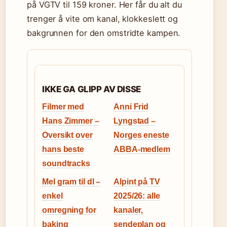
på VGTV til 159 kroner. Her får du alt du
trenger å vite om kanal, klokkeslett og
bakgrunnen for den omstridte kampen.
IKKE GA GLIPP AV DISSE
Filmer med
Anni Frid
Hans Zimmer –
Lyngstad –
Oversikt over
Norges eneste
hans beste
ABBA-medlem
soundtracks
Mel gram til dl –
Alpint på TV
enkel
2025/26: alle
omregning for
kanaler,
baking
sendeplan og