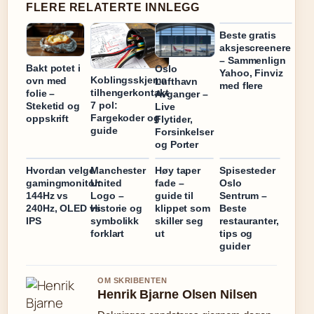
FLERE RELATERTE INNLEGG
Beste gratis
aksjescreenere
– Sammenlign
Bakt potet i
Oslo
Yahoo, Finviz
Koblingsskjema
ovn med
Lufthavn
med flere
tilhengerkontakt
folie –
Avganger –
7 pol:
Steketid og
Live
Fargekoder og
oppskrift
Flytider,
guide
Forsinkelser
og Porter
Hvordan velge
Manchester
Høy taper
Spisesteder
gamingmonitor:
United
fade –
Oslo
144Hz vs
Logo –
guide til
Sentrum –
240Hz, OLED vs
Historie og
klippet som
Beste
IPS
symbolikk
skiller seg
restauranter,
forklart
ut
tips og
guider
OM SKRIBENTEN
Henrik Bjarne Olsen Nilsen