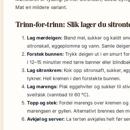
Mat en mildere variant.
Trinn-for-trinn: Slik lager du sitro
Lag mørdeigen:
Bland mel, sukker og kaldt smør
sitronskall, eggeplomme og vann. Samle deigen og
Forstek bunnen:
Trykk deigen ut i en smurt fo
i 12–15 minutter med tørre bønner eller blindbak
Lag sitronkrem:
Kok opp sitronsaft, sukker, e
tykner. Hell kremen i den forstekte bunnen.
Lag marengs:
Pisk eggehviter og sukker til sti
sveitsisk (vannbad til 60 °C).
Topp og stek:
Fordel marengs over kremen og st
marengsen er gyllen. Alternativt brennes den 
Avkjøl og server:
La terten avkjøles helt før se