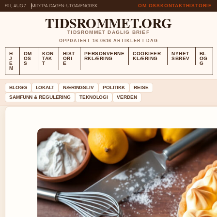
FRI, AUG 7
MIDTPA DAGEN-UTGAVE
NORSK
OM OSS
KONTAKT
HISTORIE
TIDSROMMET.ORG
TIDSROMMET DAGLIG BRIEF
OPPDATERT 16:06
16 ARTIKLER I DAG
H
OM
KON
HIST
PERSONVERNE
COOKIEER
NYHET
BL
J
OS
TAK
ORI
RKLÆRING
KLÆRING
SBREV
OG
E
S
T
E
G
M
BLOGG
LOKALT
NÆRINGSLIV
POLITIKK
REISE
SAMFUNN & REGULERING
TEKNOLOGI
VERDEN