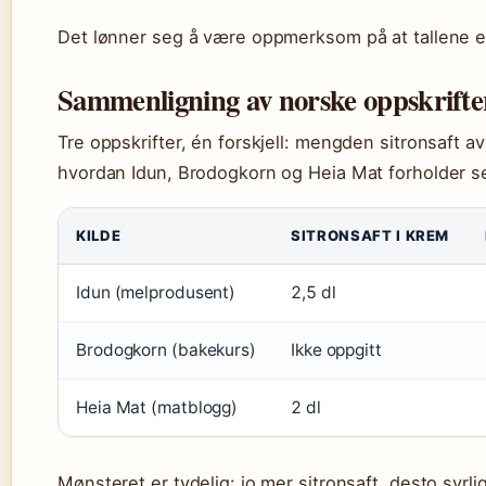
Det lønner seg å være oppmerksom på at tallene e
Sammenligning av norske oppskrifte
Tre oppskrifter, én forskjell: mengden sitronsaft av
hvordan Idun, Brodogkorn og Heia Mat forholder se
KILDE
SITRONSAFT I KREM
Idun (melprodusent)
2,5 dl
Brodogkorn (bakekurs)
Ikke oppgitt
Heia Mat (matblogg)
2 dl
Mønsteret er tydelig: jo mer sitronsaft, desto syrli