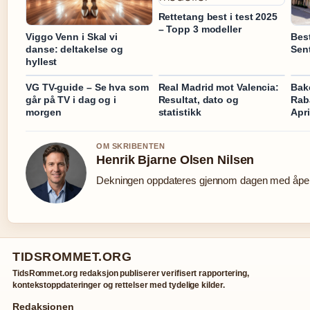
Rettetang best i test 2025
– Topp 3 modeller
Viggo Venn i Skal vi
Best
danse: deltakelse og
Sent
hyllest
VG TV-guide – Se hva som
Real Madrid mot Valencia:
Bak
går på TV i dag og i
Resultat, dato og
Rab
morgen
statistikk
Apri
OM SKRIBENTEN
Henrik Bjarne Olsen Nilsen
Dekningen oppdateres gjennom dagen med åpen 
TIDSROMMET.ORG
TidsRommet.org redaksjon publiserer verifisert rapportering,
kontekstoppdateringer og rettelser med tydelige kilder.
Redaksjonen