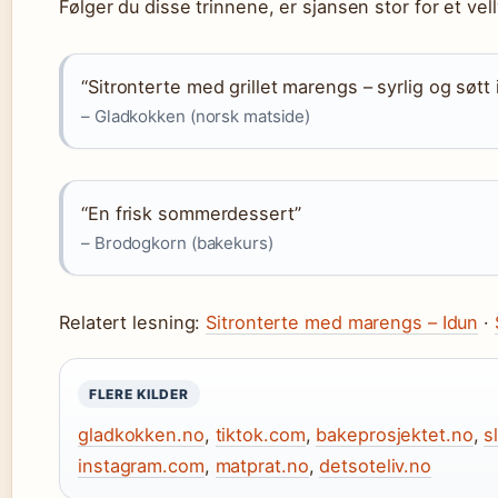
Følger du disse trinnene, er sjansen stor for et vell
“Sitronterte med grillet marengs – syrlig og søt
– Gladkokken (norsk matside)
“En frisk sommerdessert”
– Brodogkorn (bakekurs)
Relatert lesning:
Sitronterte med marengs – Idun
·
FLERE KILDER
gladkokken.no
,
tiktok.com
,
bakeprosjektet.no
,
s
instagram.com
,
matprat.no
,
detsoteliv.no