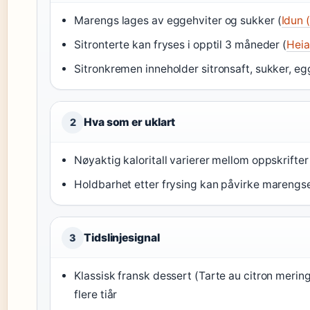
Marengs lages av eggehviter og sukker (
Idun 
Sitronterte kan fryses i opptil 3 måneder (
Heia
Sitronkremen inneholder sitronsaft, sukker, eg
Hva som er uklart
2
Nøyaktig kaloritall varierer mellom oppskrifter
Holdbarhet etter frysing kan påvirke marengs
Tidslinjesignal
3
Klassisk fransk dessert (Tarte au citron meri
flere tiår