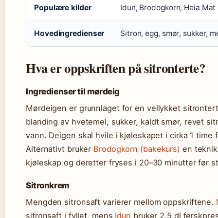
Populære kilder
Idun, Brodogkorn, Heia Mat
Hovedingredienser
Sitron, egg, smør, sukker, m
Hva er oppskriften på sitronterte?
Ingredienser til mørdeig
Mørdeigen er grunnlaget for en vellykket sitronter
blanding av hvetemel, sukker, kaldt smør, revet si
vann. Deigen skal hvile i kjøleskapet i cirka 1 time f
Alternativt bruker
Brodogkorn (bakekurs)
en teknik
kjøleskap og deretter fryses i 20–30 minutter før s
Sitronkrem
Mengden sitronsaft varierer mellom oppskriftene.
sitronsaft i fyllet, mens
Idun
bruker 2,5 dl ferskpre