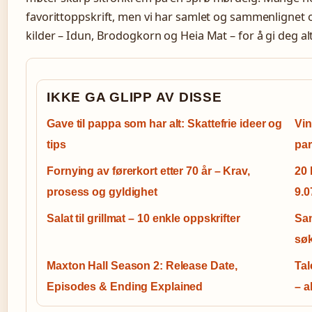
favorittoppskrift, men vi har samlet og sammenlignet o
kilder – Idun, Brodogkorn og Heia Mat – for å gi deg alt
IKKE GA GLIPP AV DISSE
Gave til pappa som har alt: Skattefrie ideer og
Vin
tips
par
Fornying av førerkort etter 70 år – Krav,
20 
prosess og gyldighet
9.0
Salat til grillmat – 10 enkle oppskrifter
San
søk
Maxton Hall Season 2: Release Date,
Tal
Episodes & Ending Explained
– a