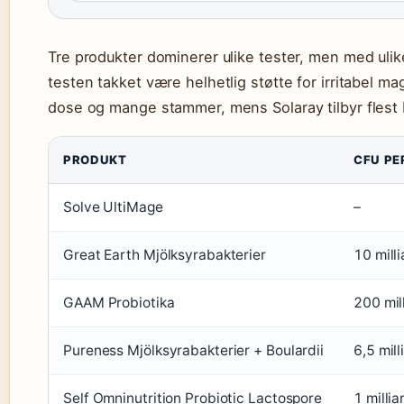
Tre produkter dominerer ulike tester, men med uli
testen takket være helhetlig støtte for irritabel 
dose og mange stammer, mens Solaray tilbyr flest
PRODUKT
CFU PE
Solve UltiMage
–
Great Earth Mjölksyrabakterier
10 mill
GAAM Probiotika
200 mil
Pureness Mjölksyrabakterier + Boulardii
6,5 mill
Self Omninutrition Probiotic Lactospore
1 millia