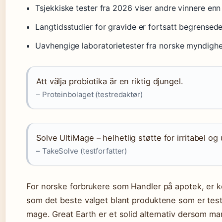
Tsjekkiske tester fra 2026 viser andre vinnere enn
Langtidsstudier for gravide er fortsatt begrensed
Uavhengige laboratorietester fra norske myndigh
Att välja probiotika är en riktig djungel.
– Proteinbolaget (testredaktør)
Solve UltiMage – helhetlig støtte for irritabel og
– TakeSolve (testforfatter)
For norske forbrukere som Handler på apotek, er k
som det beste valget blant produktene som er teste
mage. Great Earth er et solid alternativ dersom m