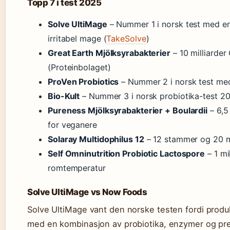
Topp 7 i test 2025
Solve UltiMage
– Nummer 1 i norsk test med en
irritabel mage (
TakeSolve
)
Great Earth Mjölksyrabakterier
– 10 milliarder
(Proteinbolaget)
ProVen Probiotics
– Nummer 2 i norsk test me
Bio-Kult
– Nummer 3 i norsk probiotika-test 2
Pureness Mjölksyrabakterier + Boulardii
– 6,5
for veganere
Solaray Multidophilus 12
– 12 stammer og 20 mi
Self Omninutrition Probiotic Lactospore
– 1 mi
romtemperatur
Solve UltiMage vs Now Foods
Solve UltiMage vant den norske testen fordi prod
med en kombinasjon av probiotika, enzymer og pr