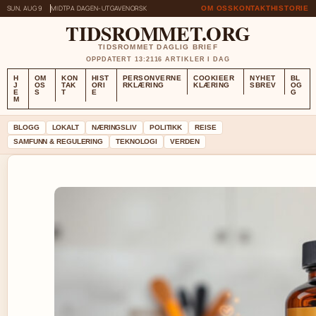
SUN, AUG 9
MIDTPA DAGEN-UTGAVE
NORSK
OM OSS
KONTAKT
HISTORIE
TIDSROMMET.ORG
TIDSROMMET DAGLIG BRIEF
OPPDATERT 13:21
16 ARTIKLER I DAG
H
OM
KON
HIST
PERSONVERNE
COOKIEER
NYHET
BL
J
OS
TAK
ORI
RKLÆRING
KLÆRING
SBREV
OG
E
S
T
E
G
M
BLOGG
LOKALT
NÆRINGSLIV
POLITIKK
REISE
SAMFUNN & REGULERING
TEKNOLOGI
VERDEN