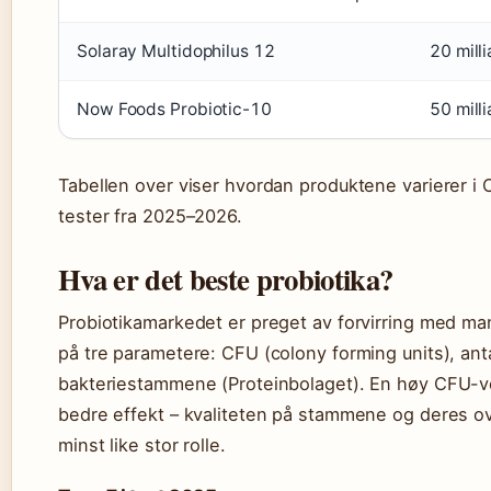
Solaray Multidophilus 12
20 mill
Now Foods Probiotic-10
50 mill
Tabellen over viser hvordan produktene varierer i
tester fra 2025–2026.
Hva er det beste probiotika?
Probiotikamarkedet er preget av forvirring med ma
på tre parametere: CFU (colony forming units), ant
bakteriestammene (Proteinbolaget). En høy CFU-ve
bedre effekt – kvaliteten på stammene og deres o
minst like stor rolle.