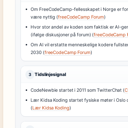
Om FreeCodeCamp-fellesskapet i Norge er for li
være nyttig (
freeCodeCamp Forum
)
Hvor stor andel av koden som faktisk er AI-gen
(ifølge diskusjoner på forum) (
freeCodeCamp 
Om AI vil erstatte menneskelige kodere fullste
2030 (
freeCodeCamp Forum
)
Tidslinjesignal
3
CodeNewbie startet i 2011 som TwitterChat (
C
Lær Kidsa Koding startet fysiske møter i Oslo
(
Lær Kidsa Koding
)