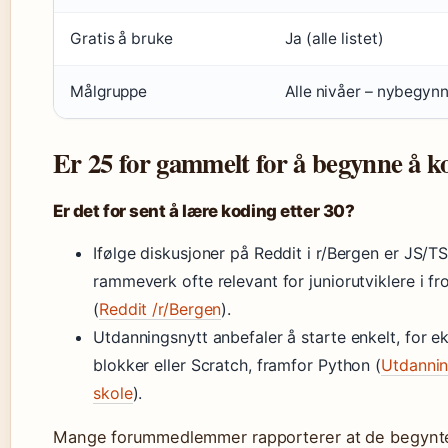
Gratis å bruke
Ja (alle listet)
Målgruppe
Alle nivåer – nybegynn
Er 25 for gammelt for å begynne å k
Er det for sent å lære koding etter 30?
Ifølge diskusjoner på Reddit i r/Bergen er JS/
rammeverk ofte relevant for juniorutviklere i f
(
Reddit /r/Bergen
).
Utdanningsnytt anbefaler å starte enkelt, for 
blokker eller Scratch, framfor Python (
Utdannin
skole
).
Mange forummedlemmer rapporterer at de begynte