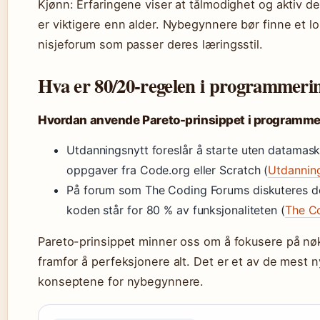
Kjønn: Erfaringene viser at tålmodighet og aktiv de
er viktigere enn alder. Nybegynnere bør finne et lok
nisjeforum som passer deres læringsstil.
Hva er 80/20-regelen i programmeri
Hvordan anvende Pareto-prinsippet i programme
Utdanningsnytt foreslår å starte uten datamask
oppgaver fra Code.org eller Scratch (
Utdannin
På forum som The Coding Forums diskuteres de
koden står for 80 % av funksjonaliteten (
The C
Pareto-prinsippet minner oss om å fokusere på nø
framfor å perfeksjonere alt. Det er et av de mest n
konseptene for nybegynnere.