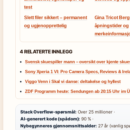
test
Slett filer sikkert – permanent
Gina Tricot Berg
og ugjenopprettelig
åpningstider og
merkeinformasj
4 RELATERTE INNLEGG
Svensk skuespiller mann – oversikt over kjente skues
Sony Xperia 1 VI: Pro Camera Specs, Reviews & Ire
Viggo Venn i Skal vi danse: deltakelse og hyllest
ZDF Programm heute: Sendungen ab 20:15 Uhr im Ü
Stack Overflow-spørsmål:
Over 25 millioner ·
AI-generert kode (spådom):
90 % ·
Nybegynneres gjennomsnittsalder:
27 år (vanlig sp