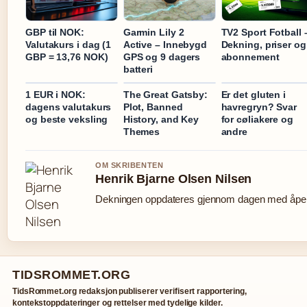
GBP til NOK:
Garmin Lily 2
TV2 Sport Fotball 
Valutakurs i dag (1
Active – Innebygd
Dekning, priser og
GBP = 13,76 NOK)
GPS og 9 dagers
abonnement
batteri
1 EUR i NOK:
The Great Gatsby:
Er det gluten i
dagens valutakurs
Plot, Banned
havregryn? Svar
og beste veksling
History, and Key
for cøliakere og
Themes
andre
OM SKRIBENTEN
Henrik Bjarne Olsen Nilsen
Dekningen oppdateres gjennom dagen med åpen 
TIDSROMMET.ORG
TidsRommet.org redaksjon publiserer verifisert rapportering,
kontekstoppdateringer og rettelser med tydelige kilder.