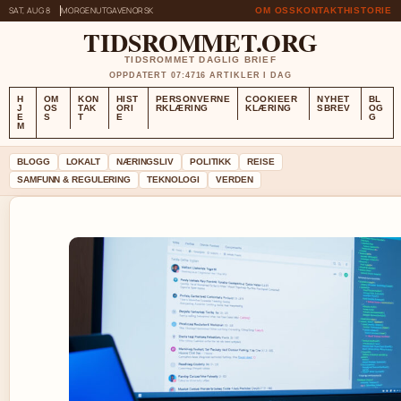
SAT, AUG 8
MORGENUTGAVE
NORSK
OM OSS
KONTAKT
HISTORIE
TIDSROMMET.ORG
TIDSROMMET DAGLIG BRIEF
OPPDATERT 07:47
16 ARTIKLER I DAG
H
OM
KON
HIST
PERSONVERNE
COOKIEER
NYHET
BL
J
OS
TAK
ORI
RKLÆRING
KLÆRING
SBREV
OG
E
S
T
E
G
M
BLOGG
LOKALT
NÆRINGSLIV
POLITIKK
REISE
SAMFUNN & REGULERING
TEKNOLOGI
VERDEN