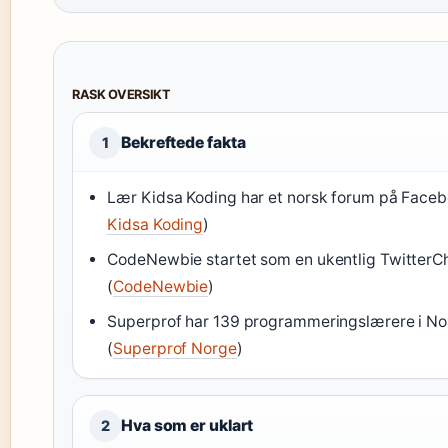
RASK OVERSIKT
Bekreftede fakta
1
Lær Kidsa Koding har et norsk forum på Faceb
Kidsa Koding
)
CodeNewbie startet som en ukentlig TwitterC
(
CodeNewbie
)
Superprof har 139 programmeringslærere i N
(
Superprof Norge
)
Hva som er uklart
2