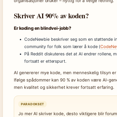
organisasjoner bruker – nyttig for å velge retning.
Skriver AI 90% av koden?
Er koding en blindvei-jobb?
CodeNewbie beskriver seg som en støttende in
community for folk som lærer å kode (
CodeNe
På Reddit diskuteres det at AI endrer rollene, 
fortsatt er etterspurt.
AI genererer mye kode, men menneskelig tilsyn er
Ifølge spådommer kan 90 % av koden være AI-gene
men kvalitet og sikkerhet krever fortsatt erfaring.
PARADOKSET
Jo mer AI skriver kode, desto viktigere blir foru