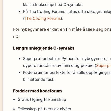
klassisk eksempel på C-syntaks.
På The Coding Forums stilles ofte slike grunn
(
The Coding Forums
).
For nybegynnere er det en fin måte å lære seg
pr
i C.
Lær grunnleggende C-syntaks
Superprof anbefaler Python for nybegynnere, m
dypere forståelse av minne og pekere (
Superpr
Kodeforum er perfekte for å stille oppfølgings
blir sittende fast.
Fordeler med kodeforum
Gratis tilgang til kunnskap
Fellesskap på tvers av nivåer