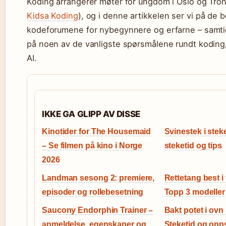
Koding arrangerer møter for ungdom i Oslo og Tro
Kidsa Koding
), og i denne artikkelen ser vi på de 
kodeforumene for nybegynnere og erfarne – samtid
på noen av de vanligste spørsmålene rundt koding, f
AI.
IKKE GA GLIPP AV DISSE
Kinotider for The Housemaid
Svinestek i ste
– Se filmen på kino i Norge
steketid og tips
2026
Landman sesong 2: premiere,
Rettetang best i 
episoder og rollebesetning
Topp 3 modeller
Saucony Endorphin Trainer –
Bakt potet i ovn
anmeldelse, egenskaper og
Steketid og opps