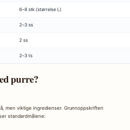
6–8 stk (størrelse L)
2–3 ss
2 ss
2–3 ts
med purre?
å, men viktige ingredienser. Grunnoppskriften
ser standardmålene: