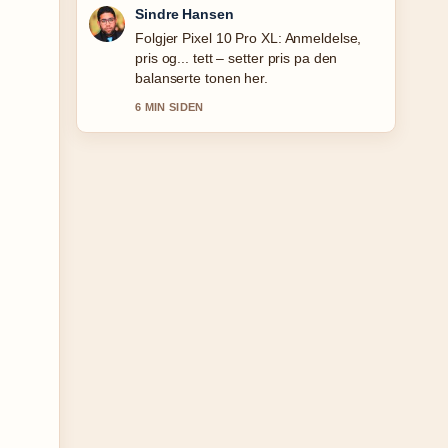
Mia Eide
Nyttig kontekst rundt Mel gram til dl –
enkel omregning.... Hold gjerne denne
livestrengen oppdatert.
8 MIN SIDEN