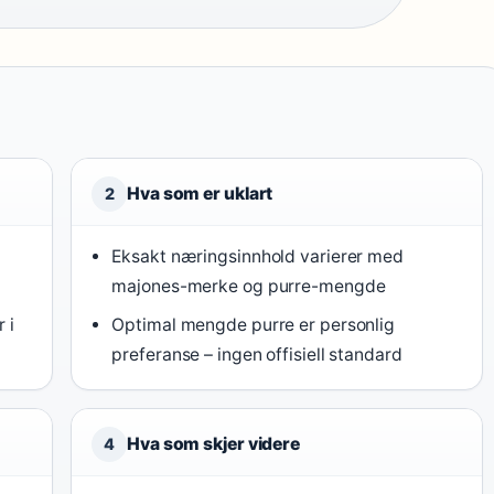
Hva som er uklart
2
Eksakt næringsinnhold varierer med
majones-merke og purre-mengde
 i
Optimal mengde purre er personlig
preferanse – ingen offisiell standard
Hva som skjer videre
4