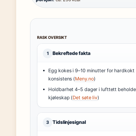
RASK OVERSIKT
Bekreftede fakta
1
Egg kokes i 9–10 minutter for hardkokt
konsistens (
Meny.no
)
Holdbarhet 4–5 dager i lufttett beholder
kjøleskap (
Det søte liv
)
Tidslinjesignal
3