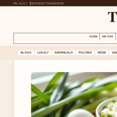
FRI, AUG 7
MORGENUTGAVE
NORSK
HJEM
OM OSS
BLOGG
LOKALT
NÆRINGSLIV
POLITIKK
REISE
SA