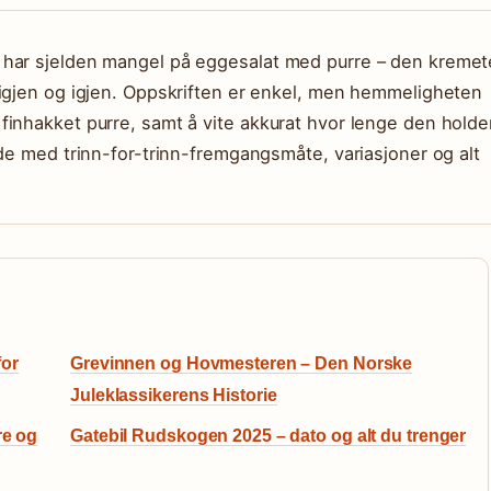
 har sjelden mangel på eggesalat med purre – den kremet
 igjen og igjen. Oppskriften er enkel, men hemmeligheten
inhakket purre, samt å vite akkurat hvor lenge den holde
ide med trinn-for-trinn-fremgangsmåte, variasjoner og alt
for
Grevinnen og Hovmesteren – Den Norske
Juleklassikerens Historie
re og
Gatebil Rudskogen 2025 – dato og alt du trenger