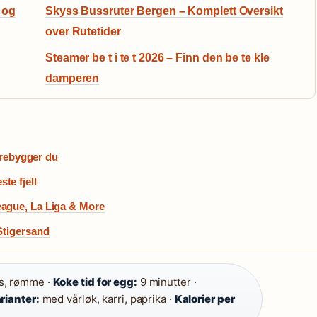
 og
Skyss Bussruter Bergen – Komplett Oversikt
over Rutetider
Steamer be t i te t 2026 – Finn den be te kle
damperen
forebygger du
te fjell
eague, La Liga & More
Stigersand
s, rømme ·
Koke tid for egg:
9 minutter ·
rianter:
med vårløk, karri, paprika ·
Kalorier per