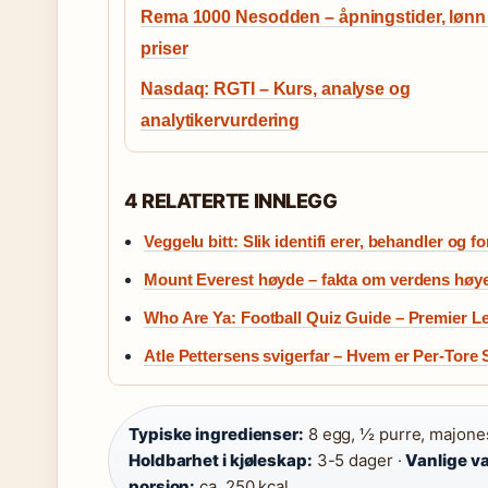
Rema 1000 Nesodden – åpningstider, lønn
priser
Nasdaq: RGTI – Kurs, analyse og
analytikervurdering
4 RELATERTE INNLEGG
Veggelu bitt: Slik identifi erer, behandler og 
Mount Everest høyde – fakta om verdens høyes
Who Are Ya: Football Quiz Guide – Premier L
Atle Pettersens svigerfar – Hvem er Per-Tore 
Typiske ingredienser:
8 egg, ½ purre, majone
Holdbarhet i kjøleskap:
3-5 dager ·
Vanlige va
porsjon:
ca. 250 kcal