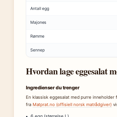
Antall egg
Majones
Rømme
Sennep
Hvordan lage eggesalat 
Ingredienser du trenger
En klassisk eggesalat med purre inneholder f
fra
Matprat.no (offisiell norsk matrådgiver)
vi
6 egg (størrelse L)