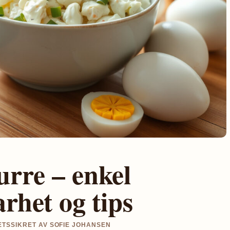
urre – enkel
rhet og tips
TETSSIKRET AV SOFIE JOHANSEN