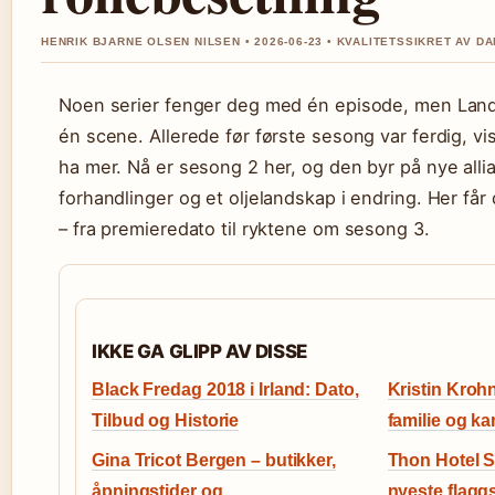
HENRIK BJARNE OLSEN NILSEN • 2026-06-23 • KVALITETSSIKRET AV D
Noen serier fenger deg med én episode, men Lan
én scene. Allerede før første sesong var ferdig, vis
ha mer. Nå er sesong 2 her, og den byr på nye alli
forhandlinger og et oljelandskap i endring. Her får 
– fra premieredato til ryktene om sesong 3.
IKKE GA GLIPP AV DISSE
Black Fredag 2018 i Irland: Dato,
Kristin Kroh
Tilbud og Historie
familie og ka
Gina Tricot Bergen – butikker,
Thon Hotel 
åpningstider og
nyeste flaggs