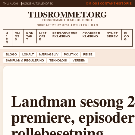
THU, AUG 6
MORGENUTGAVE
NORSK
OM OSS
KONTAKT
HISTORIE
TIDSROMMET.ORG
TIDSROMMET DAGLIG BRIEF
OPPDATERT 02:07
16 ARTIKLER I DAG
H
OM
KON
HIST
PERSONVERNE
COOKIEER
NYHET
BL
J
OS
TAK
ORI
RKLÆRING
KLÆRING
SBREV
OG
E
S
T
E
G
M
BLOGG
LOKALT
NÆRINGSLIV
POLITIKK
REISE
SAMFUNN & REGULERING
TEKNOLOGI
VERDEN
Landman sesong 2
premiere, episoder
rollebesetning