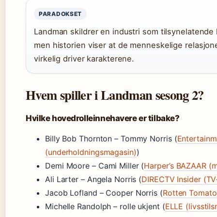
PARADOKSET
Landman skildrer en industri som tilsynelatende
men historien viser at de menneskelige relasjo
virkelig driver karakterene.
Hvem spiller i Landman sesong 2?
Hvilke hovedrolleinnehavere er tilbake?
Billy Bob Thornton – Tommy Norris (
Entertainm
(underholdningsmagasin)
)
Demi Moore – Cami Miller (
Harper’s BAZAAR (
Ali Larter – Angela Norris (
DIRECTV Insider (TV
Jacob Lofland – Cooper Norris (
Rotten Tomatoe
Michelle Randolph – rolle ukjent (
ELLE (livsstil