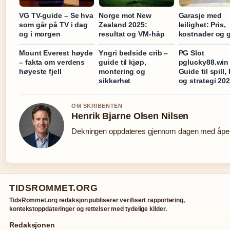
VG TV-guide – Se hva
Norge mot New
Garasje med
som går på TV i dag
Zealand 2025:
leilighet: Pris,
og i morgen
resultat og VM-håp
kostnader og 
Mount Everest høyde
Yngri bedside crib –
PG Slot
– fakta om verdens
guide til kjøp,
pglucky88.win
høyeste fjell
montering og
Guide til spill,
sikkerhet
og strategi 20
OM SKRIBENTEN
Henrik Bjarne Olsen Nilsen
Dekningen oppdateres gjennom dagen med åpen 
TIDSROMMET.ORG
TidsRommet.org redaksjon publiserer verifisert rapportering,
kontekstoppdateringer og rettelser med tydelige kilder.
Redaksjonen