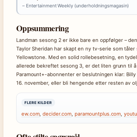
– Entertainment Weekly (underholdningsmagasin)
Oppsummering
Landman sesong 2 er ikke bare en oppfølger – den 
Taylor Sheridan har skapt en ny tv-serie som tål
Yellowstone. Med en solid rollebesetning, en tyde
allerede bekreftet sesong 3, er det liten grunn til 
Paramount+-abonnenter er beslutningen klar: Bill
16. november, eller bli hengende etter resten av o
FLERE KILDER
ew.com
,
decider.com
,
paramountplus.com
,
yout
Ofte stilte spørsmål