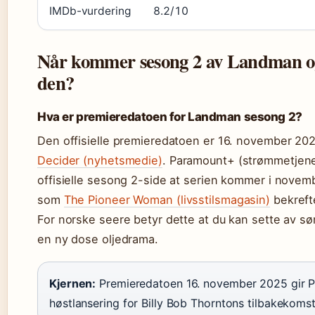
IMDb-vurdering
8.2/10
Når kommer sesong 2 av Landman og
den?
Hva er premieredatoen for Landman sesong 2?
Den offisielle premieredatoen er 16. november 20
Decider (nyhetsmedie)
. Paramount+ (strømmetjene
offisielle sesong 2-side at serien kommer i novemb
som
The Pioneer Woman (livsstilsmagasin)
bekreft
For norske seere betyr dette at du kan sette av sø
en ny dose oljedrama.
Kjernen:
Premieredatoen 16. november 2025 gir P
høstlansering for Billy Bob Thorntons tilbakekomst