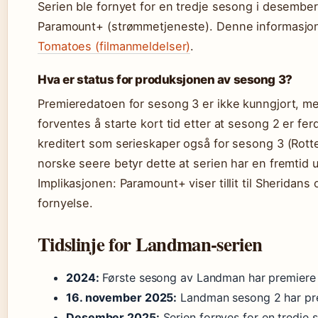
Serien ble fornyet for en tredje sesong i desember
Paramount+ (strømmetjeneste). Denne informasjo
Tomatoes (filmanmeldelser)
.
Hva er status for produksjonen av sesong 3?
Premieredatoen for sesong 3 er ikke kunngjort, m
forventes å starte kort tid etter at sesong 2 er fer
kreditert som serieskaper også for sesong 3 (Rott
norske seere betyr dette at serien har en fremtid 
Implikasjonen: Paramount+ viser tillit til Sheridans
fornyelse.
Tidslinje for Landman-serien
2024:
Første sesong av Landman har premiere
16. november 2025:
Landman sesong 2 har pr
Desember 2025:
Serien fornyes for en tredje