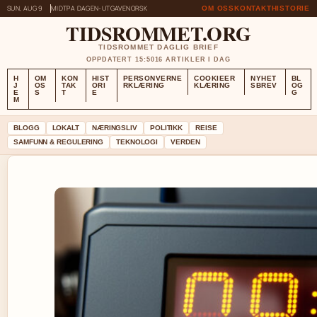
SUN, AUG 9
MIDTPA DAGEN-UTGAVE
NORSK
OM OSS
KONTAKT
HISTORIE
TIDSROMMET.ORG
TIDSROMMET DAGLIG BRIEF
OPPDATERT 15:50
16 ARTIKLER I DAG
H
OM
KON
HIST
PERSONVERNE
COOKIEER
NYHET
BL
J
OS
TAK
ORI
RKLÆRING
KLÆRING
SBREV
OG
E
S
T
E
G
M
BLOGG
LOKALT
NÆRINGSLIV
POLITIKK
REISE
SAMFUNN & REGULERING
TEKNOLOGI
VERDEN