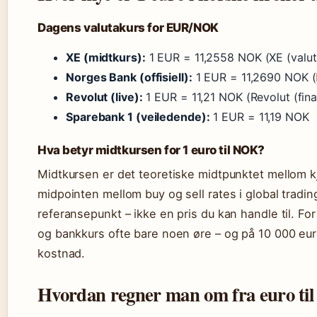
Dagens valutakurs for EUR/NOK
XE (midtkurs):
1 EUR = 11,2558 NOK (XE (valut
Norges Bank (offisiell):
1 EUR = 11,2690 NOK (
Revolut (live):
1 EUR = 11,21 NOK (Revolut (fin
Sparebank 1 (veiledende):
1 EUR = 11,19 NOK
Hva betyr midtkursen for 1 euro til NOK?
Midtkursen er det teoretiske midtpunktet mellom k
midpointen mellom buy og sell rates i global tradin
referansepunkt – ikke en pris du kan handle til. For
og bankkurs ofte bare noen øre – og på 10 000 euro 
kostnad.
Hvordan regner man om fra euro til