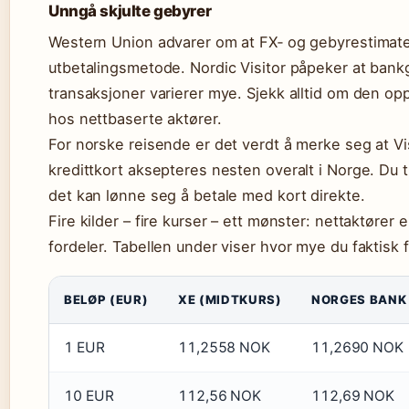
Unngå skjulte gebyrer
Western Union advarer om at FX‑ og gebyrestimate
utbetalingsmetode. Nordic Visitor påpeker at bank
transaksjoner varierer mye. Sjekk alltid om den opp
hos nettbaserte aktører.
For norske reisende er det verdt å merke seg at V
kredittkort aksepteres nesten overalt i Norge. Du t
det kan lønne seg å betale med kort direkte.
Fire kilder – fire kurser – ett mønster: nettaktører
fordeler. Tabellen under viser hvor mye du faktisk f
BELØP (EUR)
XE (MIDTKURS)
NORGES BANK 
1 EUR
11,2558 NOK
11,2690 NOK
10 EUR
112,56 NOK
112,69 NOK