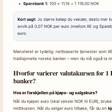
Sparebank 1:
100 × 11,19 = 1 119,00 NOK
Kort sagt:
Jo større beløp du veksler, desto mer be
avvik på 0,07 NOK per euro (mellom XE og Spareba
euro.
Mønsteret er tydelig: nettbaserte tjenester som XE
tradisjonelle norske banker – men du må også ta m
Hvorfor varierer valutakursen for 
banker?
Hva er forskjellen på kjøps- og salgskurs?
Når du kjøper euro (skal veksle NOK til EUR), bru
midtkursen. Når du selger euro tilbake, får du en
k