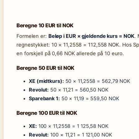
Beregne 10 EUR til NOK
Formelen er:
Beløp i EUR × gjeldende kurs = NOK
.
regnestykket: 10 × 11,2558 = 112,558 NOK. Hos Sp
en forskjell på 0,66 NOK allerede på 10 euro.
Beregne 50 EUR til NOK
XE (midtkurs):
50 × 11,2558 = 562,79 NOK
Revolut:
50 × 11,21 = 560,50 NOK
Sparebank 1:
50 × 11,19 = 559,50 NOK
Beregne 100 EUR til NOK
XE:
100 × 11,2558 = 1 125,58 NOK
Revolut:
100 × 11,21 = 1 121,00 NOK