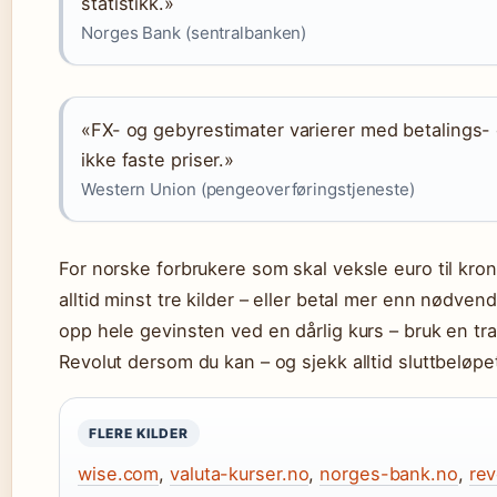
statistikk.»
Norges Bank (sentralbanken)
«FX- og gebyrestimater varierer med betalings-
ikke faste priser.»
Western Union (pengeoverføringstjeneste)
For norske forbrukere som skal veksle euro til kro
alltid minst tre kilder – eller betal mer enn nødve
opp hele gevinsten ved en dårlig kurs – bruk en tr
Revolut dersom du kan – og sjekk alltid sluttbeløpet
FLERE KILDER
wise.com
,
valuta-kurser.no
,
norges-bank.no
,
rev