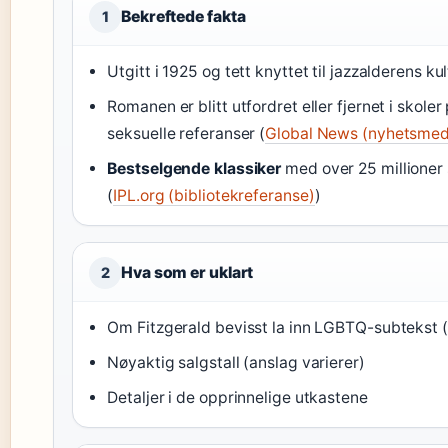
Bekreftede fakta
1
Utgitt i 1925 og tett knyttet til jazzalderens kul
Romanen er blitt utfordret eller fjernet i skole
seksuelle referanser (
Global News (nyhetsme
Bestselgende klassiker
med over 25 millioner
(
IPL.org (bibliotekreferanse)
)
Hva som er uklart
2
Om Fitzgerald bevisst la inn LGBTQ-subtekst (
Nøyaktig salgstall (anslag varierer)
Detaljer i de opprinnelige utkastene