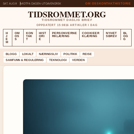
SAT, AUG 8
MIDTPA DAGEN-UTGAVE
NORSK
OM OSS
KONTAKT
HISTORIE
TIDSROMMET.ORG
TIDSROMMET DAGLIG BRIEF
OPPDATERT 15:08
16 ARTIKLER I DAG
H
OM
KON
HIST
PERSONVERNE
COOKIEER
NYHET
BL
J
OS
TAK
ORI
RKLÆRING
KLÆRING
SBREV
OG
E
S
T
E
G
M
BLOGG
LOKALT
NÆRINGSLIV
POLITIKK
REISE
SAMFUNN & REGULERING
TEKNOLOGI
VERDEN