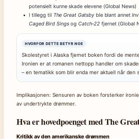
potensielt kunne skade elevene (Global News)
I tillegg til
The Great Gatsby
ble blant annet
Inv
Caged Bird Sings
og
Catch‑22
fjernet (Global 
HVORFOR DETTE BETYR NOE
Skolestyret i Alaska fjernet boken fordi de men
Ironien er at romanen nettopp handler om skad
– en tematikk som blir enda mer aktuell når den 
Implikasjonen: Sensuren av boken forsterker ironien
av undertrykte drømmer.
Hva er hovedpoenget med The Grea
Kritikk av den amerikanske drømmen