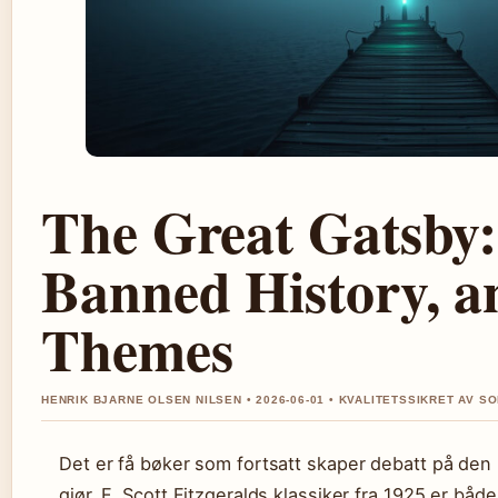
The Great Gatsby: 
Banned History, a
Themes
HENRIK BJARNE OLSEN NILSEN • 2026-06-01 • KVALITETSSIKRET AV S
Det er få bøker som fortsatt skaper debatt på de
gjør. F. Scott Fitzgeralds klassiker fra 1925 er både