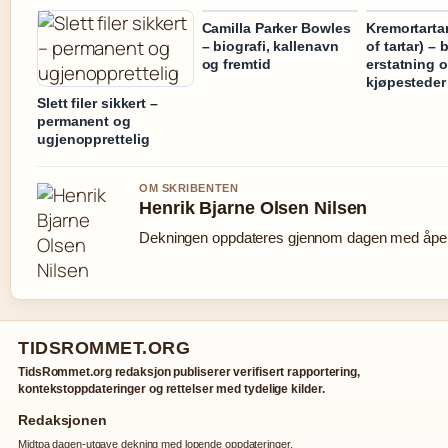
Camilla Parker Bowles
Kremortarta
– biografi, kallenavn
of tartar) – 
og fremtid
erstatning 
kjøpesteder
Slett filer sikkert –
permanent og
ugjenopprettelig
OM SKRIBENTEN
Henrik Bjarne Olsen Nilsen
Dekningen oppdateres gjennom dagen med åpen 
TIDSROMMET.ORG
TidsRommet.org redaksjon publiserer verifisert rapportering,
kontekstoppdateringer og rettelser med tydelige kilder.
Redaksjonen
Midtpa dagen-utgave dekning med lopende oppdateringer.