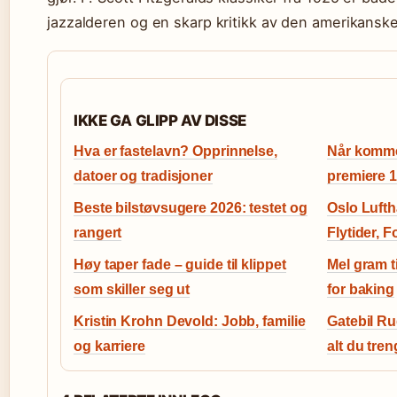
jazzalderen og en skarp kritikk av den amerikans
IKKE GA GLIPP AV DISSE
Hva er fastelavn? Opprinnelse,
Når kommer
datoer og tradisjoner
premiere 
Beste bilstøvsugere 2026: testet og
Oslo Luft
rangert
Flytider, 
Høy taper fade – guide til klippet
Mel gram t
som skiller seg ut
for baking
Kristin Krohn Devold: Jobb, familie
Gatebil R
og karriere
alt du tren