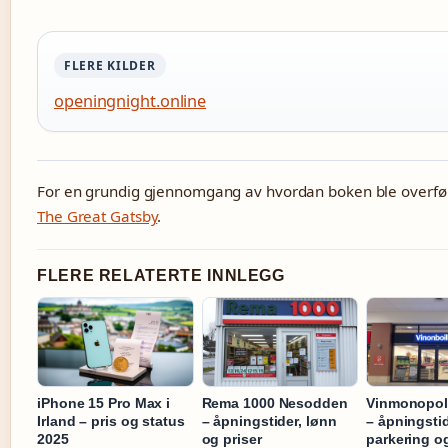
FLERE KILDER
openingnight.online
For en grundig gjennomgang av hvordan boken ble overført 
The Great Gatsby
.
FLERE RELATERTE INNLEGG
iPhone 15 Pro Max i
Rema 1000 Nesodden
Vinmonopol
Irland – pris og status
– åpningstider, lønn
– åpningstid
2025
og priser
parkering o