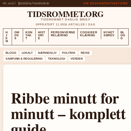
FRI, AUG 7
MORGENUTGAVE
NORSK
OM OSS
KONTAKT
HISTORIE
TIDSROMMET.ORG
TIDSROMMET DAGLIG BRIEF
OPPDATERT 11:09
16 ARTIKLER I DAG
H
OM
KON
HIST
PERSONVERNE
COOKIEER
NYHET
BL
J
OS
TAK
ORI
RKLÆRING
KLÆRING
SBREV
OG
E
S
T
E
G
M
BLOGG
LOKALT
NÆRINGSLIV
POLITIKK
REISE
SAMFUNN & REGULERING
TEKNOLOGI
VERDEN
Ribbe minutt for
minutt – komplett
guide