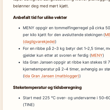
belønner deg med mørt kjøtt.
Anbefalt tid for ulike vekter
MENY oppgir en tommelfingerregel på cirka 50
per kilo kjøtt for den avsluttende stekingen (
M
(dagligvarekjede)
)
For en ribbe på 2–3 kg betyr det 1–2,5 timer, m
gjelder kun etter at svoren er ferdig (
MENY
)
Ida Gran Jansen oppgir at ribbe kan stekes til 
kjernetemperatur på 2–4 timer, avhengig av stø
(
Ida Gran Jansen (matblogger)
)
Steketemperatur og tidsberegning
Start med 225 °C over- og undervarme i 50–60
(TINE)