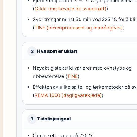
Kjernetemperatur 70–75 °C gir gjennomstekt r
(
Gilde (merkevare for svinekjøtt)
)
Svor trenger minst 50 min ved 225 °C for å bli
(
TINE (meieriprodusent og matrådgiver)
)
Hva som er uklart
2
Nøyaktig steketid varierer med ovnstype og
ribbestørrelse (
TINE
)
Effekten av ulike salte- og tørkemetoder på sv
(
REMA 1000 (dagligvarekjede)
)
Tidslinjesignal
3
0 min: sett ovnen på 225 °C