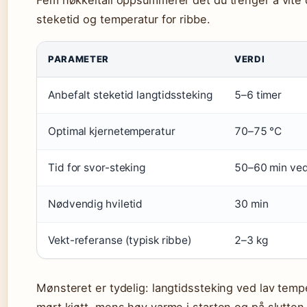
Fem nøkkeltall oppsummerer det du trenger å vite
steketid og temperatur for ribbe.
PARAMETER
VERDI
Anbefalt steketid langtidssteking
5–6 timer
Optimal kjernetemperatur
70–75 °C
Tid for svor-steking
50–60 min ve
Nødvendig hviletid
30 min
Vekt-referanse (typisk ribbe)
2–3 kg
Mønsteret er tydelig: langtidssteking ved lav tempe