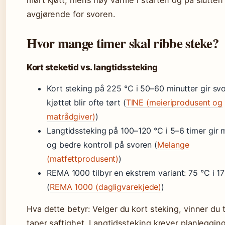
mørt kjøtt, mens høy varme i starten og på slutten
avgjørende for svoren.
Hvor mange timer skal ribbe steke?
Kort steketid vs. langtidssteking
Kort steking på 225 °C i 50–60 minutter gir sv
kjøttet blir ofte tørt (
TINE (meieriprodusent og
matrådgiver)
)
Langtidssteking på 100–120 °C i 5–6 timer gir m
og bedre kontroll på svoren (
Melange
(matfettprodusent)
)
REMA 1000 tilbyr en ekstrem variant: 75 °C i 17
(
REMA 1000 (dagligvarekjede)
)
Hva dette betyr: Velger du kort steking, vinner du 
taper saftighet. Langtidssteking krever planleggin