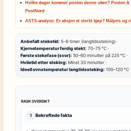
Hvilke dager kommer posten denne uken? Posten &
PostNord
ASTS-analyse: Er aksjen et sterkt kjøp? Målpris og r
Anbefalt steketid:
5–6 timer (langtidssteking) ·
Kjernetemperatur ferdig stekt:
70–75 °C ·
Første stekefase (svor):
50–60 minutter på 225 °C ·
Hviletid etter steking:
Minst 30 minutter ·
Ideell ovnstemperatur langtidssteking:
100–120 °C
RASK OVERSIKT
Bekreftede fakta
1