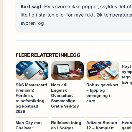
Kort sagt:
Hvis svoren ikke popper, skyldes det of
lite tid i starten eller for mye fukt. Øk temperature
svoren, og
FLERE RELATERTE INNLEGG
Høyt
symp
tegn 
bør i
SAS Mastercard
Norsk til
Robux gavekort
Premium:
Engelsk
– kjøp og
Fordeler,
Oversetter:
omregning i
reiseforsikring
Sammenlign
euro
og kostnad
Gratis Verktøy
2026
Man City mot
Rollebesetning
Adizero Boston
Hvor
Chelsea:
en i Norges
12 – Komplett
gami