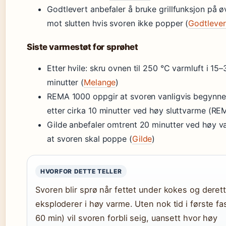
Godtlevert anbefaler å bruke grillfunksjon på øv
mot slutten hvis svoren ikke popper (
Godtlever
Siste varmestøt for sprøhet
Etter hvile: skru ovnen til 250 °C varmluft i 15–
minutter (
Melange
)
REMA 1000 oppgir at svoren vanligvis begynn
etter cirka 10 minutter ved høy sluttvarme (R
Gilde anbefaler omtrent 20 minutter ved høy v
at svoren skal poppe (
Gilde
)
HVORFOR DETTE TELLER
Svoren blir sprø når fettet under kokes og deret
eksploderer i høy varme. Uten nok tid i første fa
60 min) vil svoren forbli seig, uansett hvor høy