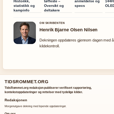
Historikk,
tøffeste –
anmeldelse og
144H
statistikk og
Oversikt og
specs
OLED
kampinfo
deltakere
OM SKRIBENTEN
Henrik Bjarne Olsen Nilsen
Dekningen oppdateres gjennom dagen med 
kildekontroll.
TIDSROMMET.ORG
TidsRommet.org redaksjon publiserer verifisert rapportering,
kontekstoppdateringer og rettelser med tydelige kilder.
Redaksjonen
Morgenutgave dekning med lopende oppdateringer.
Om oss