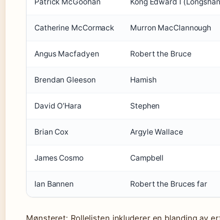
Patrick McGoohan
Kong Edward I (Longshan
Catherine McCormack
Murron MacClannough
Angus Macfadyen
Robert the Bruce
Brendan Gleeson
Hamish
David O’Hara
Stephen
Brian Cox
Argyle Wallace
James Cosmo
Campbell
Ian Bannen
Robert the Bruces far
Mønsteret: Rollelisten inkluderer en blanding av e