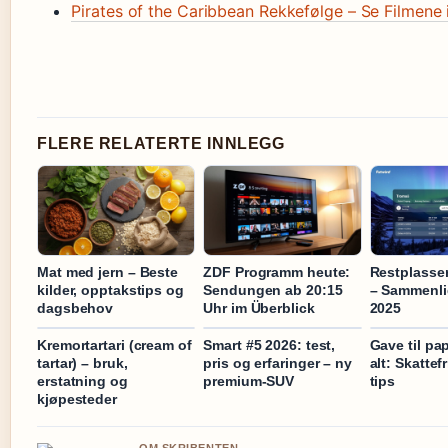
Pirates of the Caribbean Rekkefølge – Se Filmene 
FLERE RELATERTE INNLEGG
Mat med jern – Beste
ZDF Programm heute:
Restplasser
kilder, opptakstips og
Sendungen ab 20:15
– Sammenlig
dagsbehov
Uhr im Überblick
2025
Kremortartari (cream of
Smart #5 2026: test,
Gave til pa
tartar) – bruk,
pris og erfaringer – ny
alt: Skattef
erstatning og
premium-SUV
tips
kjøpesteder