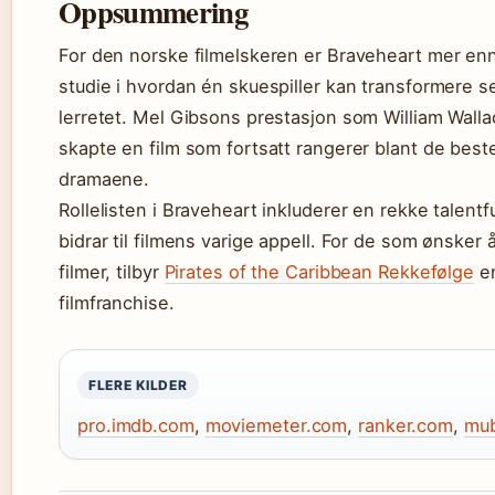
Oppsummering
For den norske filmelskeren er Braveheart mer enn 
studie i hvordan én skuespiller kan transformere se
lerretet. Mel Gibsons prestasjon som William Wall
skapte en film som fortsatt rangerer blant de best
dramaene.
Rollelisten i Braveheart inkluderer en rekke talentf
bidrar til filmens varige appell. For de som ønsker
filmer, tilbyr
Pirates of the Caribbean Rekkefølge
en
filmfranchise.
FLERE KILDER
pro.imdb.com
,
moviemeter.com
,
ranker.com
,
mub