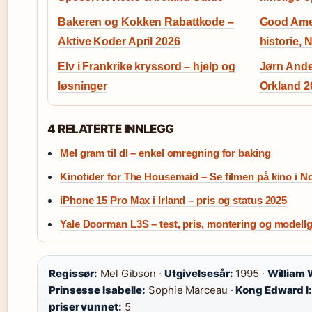
Bakeren og Kokken Rabattkode –
Good Ame
Aktive Koder April 2026
historie, 
Elv i Frankrike kryssord – hjelp og
Jørn Ander
løsninger
Orkland 2
4 RELATERTE INNLEGG
Mel gram til dl – enkel omregning for baking
Kinotider for The Housemaid – Se filmen på kino i N
iPhone 15 Pro Max i Irland – pris og status 2025
Yale Doorman L3S – test, pris, montering og modellg
Regissør:
Mel Gibson ·
Utgivelsesår:
1995 ·
William 
Prinsesse Isabelle:
Sophie Marceau ·
Kong Edward I:
priser vunnet:
5