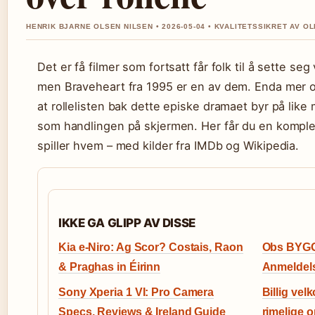
HENRIK BJARNE OLSEN NILSEN • 2026-05-04 • KVALITETSSIKRET AV OL
Det er få filmer som fortsatt får folk til å sette se
men Braveheart fra 1995 er en av dem. Enda mer 
at rollelisten bak dette episke dramaet byr på lik
som handlingen på skjermen. Her får du en komple
spiller hvem – med kilder fra IMDb og Wikipedia.
IKKE GA GLIPP AV DISSE
Kia e-Niro: Ag Scor? Costais, Raon
Obs BYGG
& Praghas in Éirinn
Anmeldels
Sony Xperia 1 VI: Pro Camera
Billig vel
Specs, Reviews & Ireland Guide
rimelige o