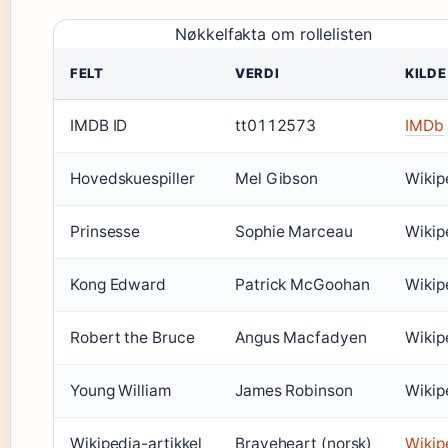
Nøkkelfakta om rollelisten
FELT
VERDI
KILDE
IMDB ID
tt0112573
IMDb
Hovedskuespiller
Mel Gibson
Wikip
Prinsesse
Sophie Marceau
Wikip
Kong Edward
Patrick McGoohan
Wikip
Robert the Bruce
Angus Macfadyen
Wikip
Young William
James Robinson
Wikip
Wikipedia-artikkel
Braveheart (norsk)
Wikip