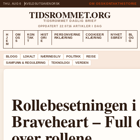
OM OSS
KONTAKT
HISTORIE
THU, AUG 6
KVELDSUTGAVE
NORSK
TIDSROMMET.ORG
TIDSROMMET DAGLIG BRIEF
OPPDATERT 22:07
16 ARTIKLER I DAG
H
OM
KON
HIST
PERSONVERNE
COOKIEER
NYHET
BL
J
OS
TAK
ORI
RKLÆRING
KLÆRING
SBREV
OG
E
S
T
E
G
M
BLOGG
LOKALT
NÆRINGSLIV
POLITIKK
REISE
SAMFUNN & REGULERING
TEKNOLOGI
VERDEN
Rollebesetningen i
Braveheart – Full 
over rollene