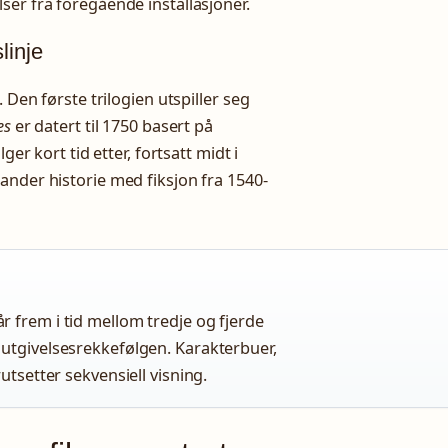
ser fra foregående installasjoner.
linje
 Den første trilogien utspiller seg
es
er datert til 1750 basert på
lger kort tid etter, fortsatt midt i
ander historie med fiksjon fra 1540-
 frem i tid mellom tredje og fjerde
 utgivelsesrekkefølgen. Karakterbuer,
utsetter sekvensiell visning.