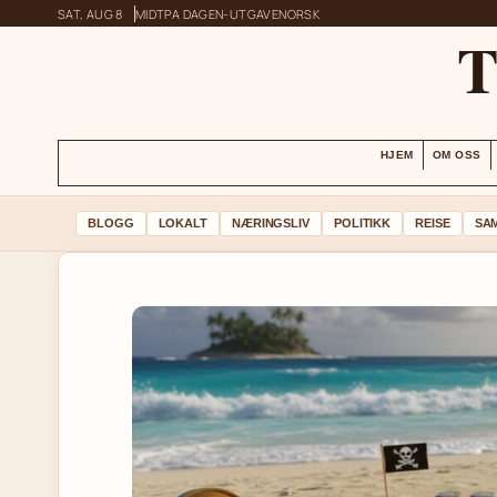
SAT, AUG 8
MIDTPA DAGEN-UTGAVE
NORSK
HJEM
OM OSS
BLOGG
LOKALT
NÆRINGSLIV
POLITIKK
REISE
SA