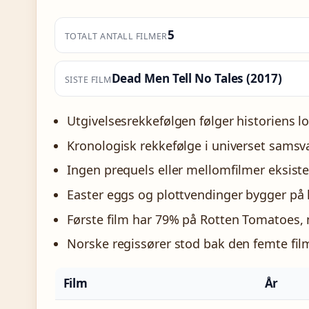
5
TOTALT ANTALL FILMER
Dead Men Tell No Tales (2017)
SISTE FILM
Utgivelsesrekkefølgen følger historiens l
Kronologisk rekkefølge i universet samsv
Ingen prequels eller mellomfilmer eksiste
Easter eggs og plottvendinger bygger på 
Første film har 79% på Rotten Tomatoes,
Norske regissører stod bak den femte film
Film
År