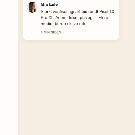
Henrik Solberg
God gjennomgang av Mel gram til dl –
enkel omregning.... Dette er den klarest
oppsummeringen i dag.
6 MIN SIDEN