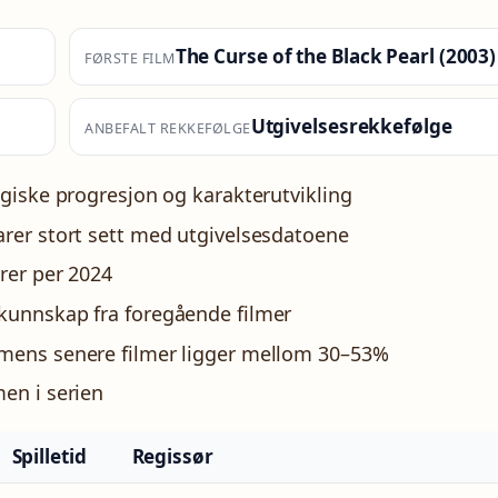
The Curse of the Black Pearl (2003)
FØRSTE FILM
Utgivelsesrekkefølge
ANBEFALT REKKEFØLGE
ogiske progresjon og karakterutvikling
arer stort sett med utgivelsesdatoene
rer per 2024
kunnskap fra foregående filmer
 mens senere filmer ligger mellom 30–53%
en i serien
Spilletid
Regissør