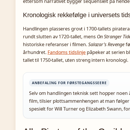
ettersom narrativet bygger sequensielt på hendel
Kronologisk rekkefølge i universets tids
Handlingen plasseres grovt i 1700-tallets piratera.
rundt slutten av 1720-tallet, mens
On Stranger Tid
historiske referanser i filmen.
Salazar’s Revenge
fø
århundret.
Fandoms tidslinje
påpeker at serien bl
tallet til 1750-tallet, uten streng intern kronologi.
ANBEFALING FOR FØRSTEGANGSSEERE
Selv om handlingen teknisk sett hopper noen år
film, tilsier plottsammenhengen at man følger
spesielt for Will Turner og Elizabeth Swann, for