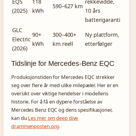
EQS
118
rekkevidde,
590–627 km
(2025)
kWh
10 års
batterigaranti
GLC
90+
300–400+
Ny plattform,
Electric
kWh
km reell
etterfølger
(2026)
Tidslinje for Mercedes-Benz EQC
Produksjonstiden for Mercedes EQC strekker
seg over flere år med ulike milepæler. Her er en
oversikt over viktige hendelser i modellens
historie. For å få en dypere forståelse av
Mercedes Benz EQC og dens spesifikasjoner,
kan du
Les mer om deep dive
drammenposten.org
.