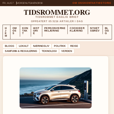
FRI, AUG 7
MORGENUTGAVE
NORSK
OM OSS
KONTAKT
HISTORIE
TIDSROMMET.ORG
TIDSROMMET DAGLIG BRIEF
OPPDATERT 05:52
16 ARTIKLER I DAG
H
OM
KON
HIST
PERSONVERNE
COOKIEER
NYHET
BL
J
OS
TAK
ORI
RKLÆRING
KLÆRING
SBREV
OG
E
S
T
E
G
M
BLOGG
LOKALT
NÆRINGSLIV
POLITIKK
REISE
SAMFUNN & REGULERING
TEKNOLOGI
VERDEN