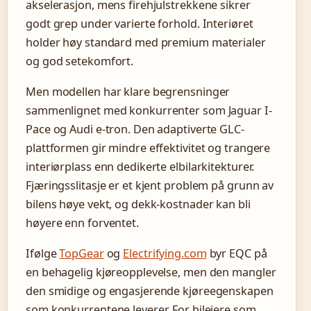
akselerasjon, mens firehjulstrekkene sikrer
godt grep under varierte forhold. Interiøret
holder høy standard med premium materialer
og god setekomfort.
Men modellen har klare begrensninger
sammenlignet med konkurrenter som Jaguar I-
Pace og Audi e-tron. Den adaptiverte GLC-
plattformen gir mindre effektivitet og trangere
interiørplass enn dedikerte elbilarkitekturer.
Fjæringsslitasje er et kjent problem på grunn av
bilens høye vekt, og dekk-kostnader kan bli
høyere enn forventet.
Ifølge
TopGear
og
Electrifying.com
byr EQC på
en behagelig kjøreopplevelse, men den mangler
den smidige og engasjerende kjøreegenskapen
som konkurrentene leverer. For bileiere som