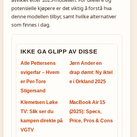
potensielle kjøpere er det viktig å forstå hva
denne modellen tilbyr, samt hvilke alternativer
som finnes i dag.
IKKE GA GLIPP AV DISSE
Atle Pettersens
Jørn Ander en
svigerfar – Hvem
drap dømt: Ny iktel
er Per-Tore
e i Orkland 2025
Stigersand
Klemetsen Løke
MacBook Air 15
TV: Slik ser du
(2025): Specs,
kampen direkte på
Price, Pros & Cons
VGTV