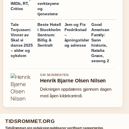
IMDb, RT,
verktøyene
Critics
og
tjenestene
Tale
Beste Hotell
Jem og Fix
Good
Torjussen:
i Stockholm
Fredrikstad
American
Vinner av
Sentrum:
–
Family:
Skal vi
Billig &
åpningstider
Sann
danse 2025
Sentralt
og adresse
historie,
– alder og
Natalia
sykdom
Grace,
sesong 2
OM SKRIBENTEN
Henrik Bjarne Olsen Nilsen
Dekningen oppdateres gjennom dagen
med åpen kildekontroll.
TIDSROMMET.ORG
TidsRommet.org redaksjon publiserer verifisert rapportering,