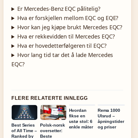
Er Mercedes-Benz EQC pålitelig?
Hva er forskjellen mellom EQC og EQE?
Hvor kan jeg kjøpe brukt Mercedes EQC?
Hva er rekkevidden til Mercedes EQC?
Hva er hovedetterfølgeren til EQC?
Hvor lang tid tar det å lade Mercedes
EQC?
FLERE RELATERTE INNLEGG
Hvordan
Rema 1000
fikse en
Ulsrud –
ustø stol: 6
åpningstider
Best Series
Polsk-norsk
enkle måter
og priser
of All Time –
oversetter:
Ranked by
Beste