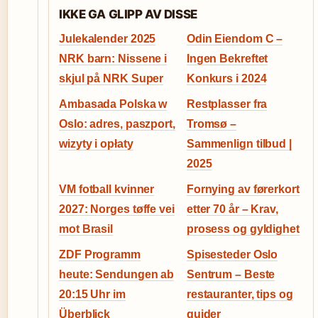
IKKE GA GLIPP AV DISSE
Julekalender 2025
Odin Eiendom C –
NRK barn: Nissene i
Ingen Bekreftet
skjul på NRK Super
Konkurs i 2024
Ambasada Polska w
Restplasser fra
Oslo: adres, paszport,
Tromsø –
wizyty i opłaty
Sammenlign tilbud |
2025
VM fotball kvinner
Fornying av førerkort
2027: Norges tøffe vei
etter 70 år – Krav,
mot Brasil
prosess og gyldighet
ZDF Programm
Spisesteder Oslo
heute: Sendungen ab
Sentrum – Beste
20:15 Uhr im
restauranter, tips og
Überblick
guider