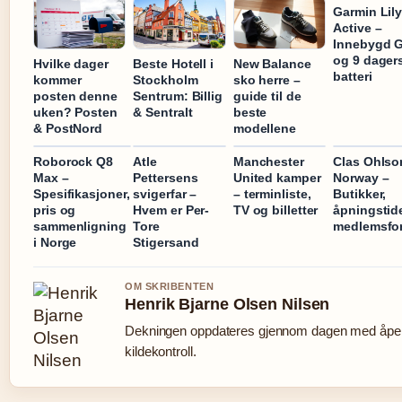
Garmin Lily
Active –
Innebygd 
og 9 dager
Hvilke dager
Beste Hotell i
New Balance
batteri
kommer
Stockholm
sko herre –
posten denne
Sentrum: Billig
guide til de
uken? Posten
& Sentralt
beste
& PostNord
modellene
Roborock Q8
Atle
Manchester
Clas Ohlso
Max –
Pettersens
United kamper
Norway –
Spesifikasjoner,
svigerfar –
– terminliste,
Butikker,
pris og
Hvem er Per-
TV og billetter
åpningstid
sammenligning
Tore
medlemsfor
i Norge
Stigersand
OM SKRIBENTEN
Henrik Bjarne Olsen Nilsen
Dekningen oppdateres gjennom dagen med åpe
kildekontroll.