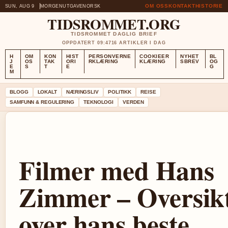
OM OSS
KONTAKT
HISTORIE
SUN, AUG 9
MORGENUTGAVE
NORSK
TIDSROMMET.ORG
TIDSROMMET DAGLIG BRIEF
OPPDATERT 09:47
16 ARTIKLER I DAG
H
OM
KON
HIST
PERSONVERNE
COOKIEER
NYHET
BL
J
OS
TAK
ORI
RKLÆRING
KLÆRING
SBREV
OG
E
S
T
E
G
M
BLOGG
LOKALT
NÆRINGSLIV
POLITIKK
REISE
SAMFUNN & REGULERING
TEKNOLOGI
VERDEN
Filmer med Hans
Zimmer – Oversik
over hans beste