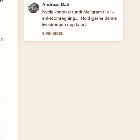
ke
Sara Lind
Dekningen av Red Eye serie: sesonger,
cast og hvor... oppleves solid og lett a
folge.
8 MIN SIDEN
en