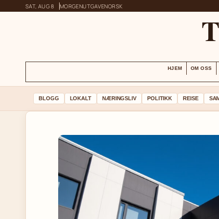
SAT, AUG 8
MORGENUTGAVE
NORSK
HJEM
OM OSS
BLOGG
LOKALT
NÆRINGSLIV
POLITIKK
REISE
SA