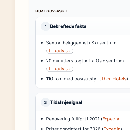
HURTIGOVERSIKT
Bekreftede fakta
1
Sentral beliggenhet i Ski sentrum
(
Tripadvisor
)
20 minutters togtur fra Oslo sentrum
(
Tripadvisor
)
110 rom med basisutstyr (
Thon Hotels
)
Tidslinjesignal
3
Renovering fullført i 2021 (
Expedia
)
Priser oppdatert for 2026 (
Expedia
)