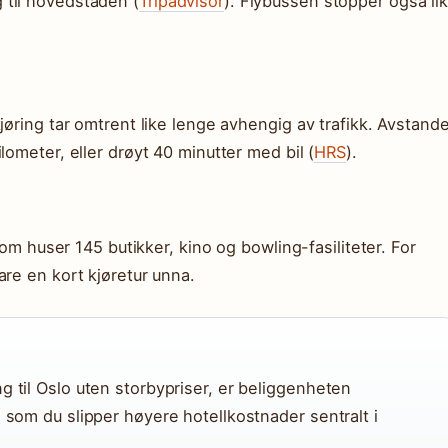
 til hovedstaden (
Tripadvisor
). Flybussen stopper også li
jøring tar omtrent like lenge avhengig av trafikk. Avstand
lometer, eller drøyt 40 minutter med bil (
HRS
).
som huser 145 butikker, kino og bowling-fasiliteter. For
are en kort kjøretur unna.
g til Oslo uten storbypriser, er beliggenheten
g som du slipper høyere hotellkostnader sentralt i