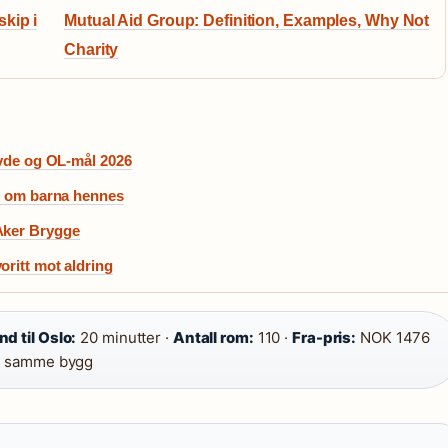
kip i
Mutual Aid Group: Definition, Examples, Why Not
Charity
høyde og OL-mål 2026
te om barna hennes
 Aker Brygge
oritt mot aldring
d til Oslo:
20 minutter ·
Antall rom:
110 ·
Fra-pris:
NOK 1476
 i samme bygg