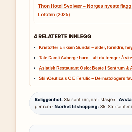
Thon Hotel Svolvær – Norges nyeste flaggs
Lofoten (2025)
4 RELATERTE INNLEGG
Kristoffer Eriksen Sundal – alder, foreldre, 
Tale Damli Aaberge barn – alt du trenger å vi
Asiatisk Restaurant Oslo: Beste i Sentrum &
SkinCeuticals C E Ferulic – Dermatologers fav
Beliggenhet:
Ski sentrum, nær stasjon ·
Avstan
per rom ·
Nærhet til shopping:
Ski Storsenter