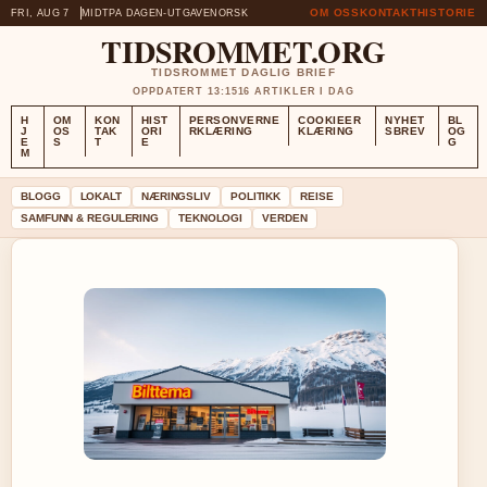
OM OSS
KONTAKT
HISTORIE
FRI, AUG 7
MIDTPA DAGEN-UTGAVE
NORSK
TIDSROMMET.ORG
TIDSROMMET DAGLIG BRIEF
OPPDATERT 13:15
16 ARTIKLER I DAG
H
OM
KON
HIST
PERSONVERNE
COOKIEER
NYHET
BL
J
OS
TAK
ORI
RKLÆRING
KLÆRING
SBREV
OG
E
S
T
E
G
M
BLOGG
LOKALT
NÆRINGSLIV
POLITIKK
REISE
SAMFUNN & REGULERING
TEKNOLOGI
VERDEN