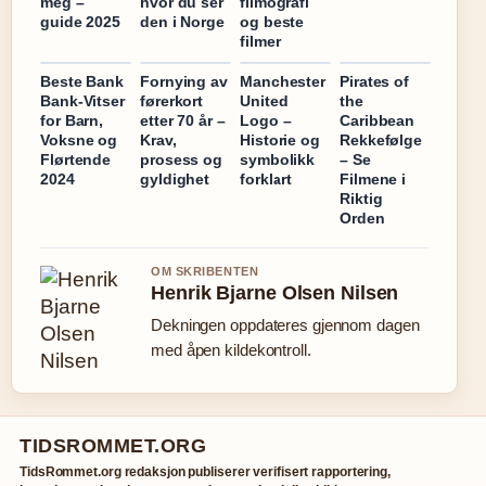
meg –
hvor du ser
filmografi
guide 2025
den i Norge
og beste
filmer
Beste Bank
Fornying av
Manchester
Pirates of
Bank-Vitser
førerkort
United
the
for Barn,
etter 70 år –
Logo –
Caribbean
Voksne og
Krav,
Historie og
Rekkefølge
Flørtende
prosess og
symbolikk
– Se
2024
gyldighet
forklart
Filmene i
Riktig
Orden
OM SKRIBENTEN
Henrik Bjarne Olsen Nilsen
Dekningen oppdateres gjennom dagen
med åpen kildekontroll.
TIDSROMMET.ORG
TidsRommet.org redaksjon publiserer verifisert rapportering,