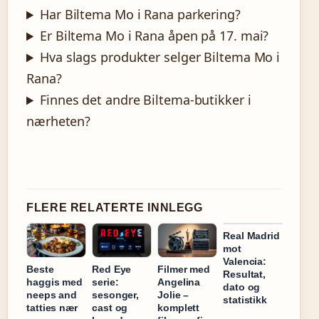
Har Biltema Mo i Rana parkering?
Er Biltema Mo i Rana åpen på 17. mai?
Hva slags produkter selger Biltema Mo i
Rana?
Finnes det andre Biltema-butikker i
nærheten?
FLERE RELATERTE INNLEGG
Real Madrid
mot
Valencia:
Beste
Red Eye
Filmer med
Resultat,
haggis med
serie:
Angelina
dato og
neeps and
sesonger,
Jolie –
statistikk
tatties nær
cast og
komplett