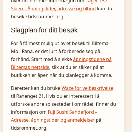
over tid. For mer informasjon om
Lager 157
Skien – Åpningstider, adresse og tilbud
kan du
besøke tidsrommet.org.
Slagplan for ditt besøk
For å få mest mulig ut av et besøk til Biltema
Mo i Rana, er det lurt å forberede seg på
forhånd. Start med å sjekke
åpningstidene på
Biltemas nettside
, slik at du er sikker på at
butikken er åpen når du planlegger å komme.
Deretter kan du bruke
Waze for veibeskrivelse
til Ranenget 21. Hvis du er interessert i å
utforske andre spisesteder i området, finner du
informasjon om
Fuji Sushi Sandefjord –
Adresse, åpningstider og anmeldelser
på
tidsrommet.org.