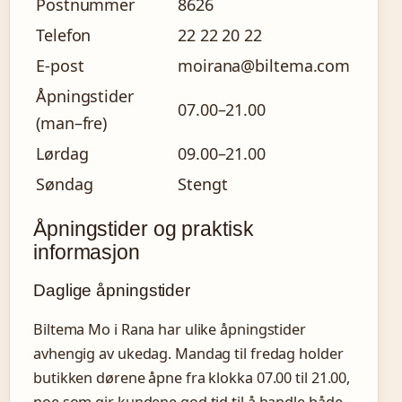
Postnummer
8626
Telefon
22 22 20 22
E-post
moirana@biltema.com
Åpningstider
07.00–21.00
(man–fre)
Lørdag
09.00–21.00
Søndag
Stengt
Åpningstider og praktisk
informasjon
Daglige åpningstider
Biltema Mo i Rana har ulike åpningstider
avhengig av ukedag. Mandag til fredag holder
butikken dørene åpne fra klokka 07.00 til 21.00,
noe som gir kundene god tid til å handle både