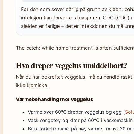
For den som sover dårlig på grunn av kløen: be
infeksjon kan forverre situasjonen. CDC (CDC) un
sjelden er farlige – det er infeksjonen du må unn
The catch: while home treatment is often sufficient,
Hva dreper veggelus umiddelbart?
Når du har bekreftet veggelus, må du handle raskt.
ikke kjemiske.
Varmebehandling mot veggelus
Varme over 60°C dreper veggelus og egg (
Sol
Vask sengetøy og klær på 60°C i vaskemaskin
Bruk tørketrommel på høy varme i minst 30 min