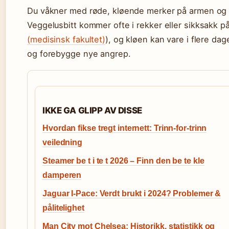
Du våkner med røde, kløende merker på armen og lu
Veggelusbitt kommer ofte i rekker eller sikksakk p
(medisinsk fakultet)
), og kløen kan vare i flere dage
og forebygge nye angrep.
IKKE GA GLIPP AV DISSE
Hvordan fikse tregt internett: Trinn-for-trinn
veiledning
Steamer be t i te t 2026 – Finn den be te kle
damperen
Jaguar I-Pace: Verdt brukt i 2024? Problemer &
pålitelighet
Man City mot Chelsea: Historikk, statistikk og