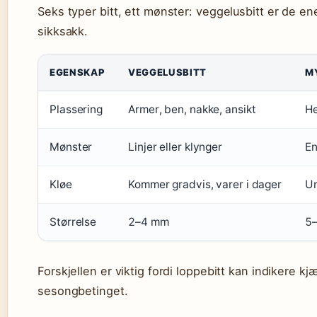
Seks typer bitt, ett mønster: veggelusbitt er de en
sikksakk.
EGENSKAP
VEGGELUSBITT
M
Plassering
Armer, ben, nakke, ansikt
He
Mønster
Linjer eller klynger
En
Kløe
Kommer gradvis, varer i dager
Um
Størrelse
2–4 mm
5
Forskjellen er viktig fordi loppebitt kan indikere 
sesongbetinget.