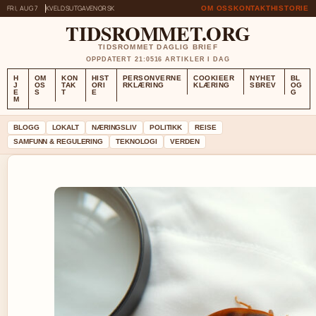
FRI, AUG 7
KVELDSUTGAVE
NORSK
OM OSS
KONTAKT
HISTORIE
TIDSROMMET.ORG
TIDSROMMET DAGLIG BRIEF
OPPDATERT 21:05
16 ARTIKLER I DAG
H
OM
KON
HIST
PERSONVERNE
COOKIEER
NYHET
BL
J
OS
TAK
ORI
RKLÆRING
KLÆRING
SBREV
OG
E
S
T
E
G
M
BLOGG
LOKALT
NÆRINGSLIV
POLITIKK
REISE
SAMFUNN & REGULERING
TEKNOLOGI
VERDEN