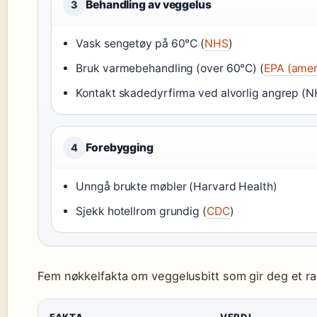
Behandling av veggelus
3
Vask sengetøy på 60°C (
NHS
)
Bruk varmebehandling (over 60°C) (
EPA (amer
Kontakt skadedyrfirma ved alvorlig angrep (
Forebygging
4
Unngå brukte møbler (Harvard Health)
Sjekk hotellrom grundig (
CDC
)
Fem nøkkelfakta om veggelusbitt som gir deg et ras
FAKTA
VERDI