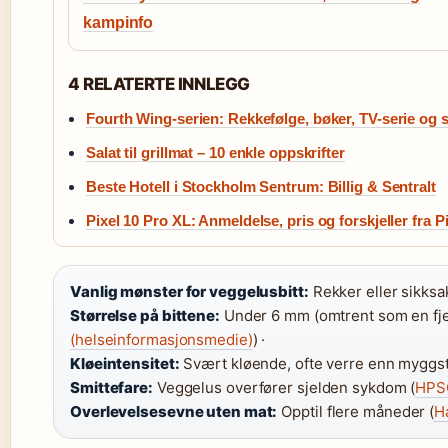
kampinfo
4 RELATERTE INNLEGG
Fourth Wing-serien: Rekkefølge, bøker, TV-serie og s
Salat til grillmat – 10 enkle oppskrifter
Beste Hotell i Stockholm Sentrum: Billig & Sentralt
Pixel 10 Pro XL: Anmeldelse, pris og forskjeller fra P
Vanlig mønster for veggelusbitt:
Rekker eller sikksa
Størrelse på bittene:
Under 6 mm (omtrent som en fje
(helseinformasjonsmedie)
) ·
Kløeintensitet:
Svært kløende, ofte verre enn myggst
Smittefare:
Veggelus overfører sjelden sykdom (
HPSC
Overlevelsesevne uten mat:
Opptil flere måneder (
H