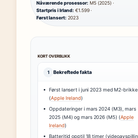
Nåværende prosessor:
M5 (2025) ·
Startpris i Irland:
€1.599 ·
Først lansert:
2023
KORT OVERBLIKK
Bekreftede fakta
1
Først lansert i juni 2023 med M2-brikke
(
Apple Ireland
)
Oppdateringer i mars 2024 (M3), mars
2025 (M4) og mars 2026 (M5) (
Apple
Ireland
)
Batteritid opptil 18 timer (videoavspilli