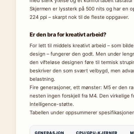
med sterk ytelse og et komfortabelt tastatu
Skjermen er lyssterk på 500 nits og har en 
224 ppi – skarpt nok til de fleste oppgaver.
Er den bra for kreativt arbeid?
For lett til middels kreativt arbeid – som bil
design – fungerer den godt. Men under lengr
den vifteløse designen føre til termisk strup
beskriver den som svært velbygd, men advarer
belastning.
Fire generasjoner, ett mønster: M5 er den r
nesten ingen forskjell fra M4. Den virkelige f
Intelligence-støtte.
Tabellen under oppsummerer spesifikasjonen
GENERASJON
CPU/GPU-KJERNER
M