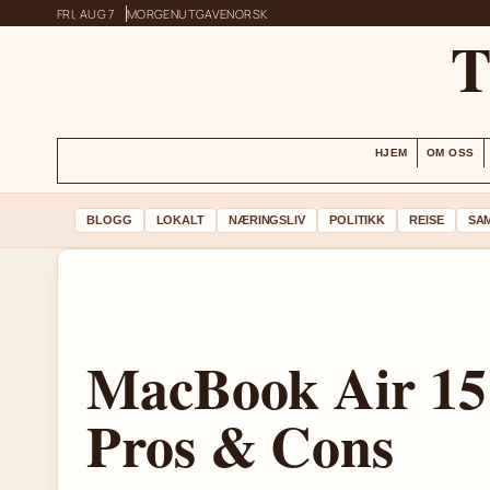
FRI, AUG 7
MORGENUTGAVE
NORSK
HJEM
OM OSS
BLOGG
LOKALT
NÆRINGSLIV
POLITIKK
REISE
SA
MacBook Air 15 (
Pros & Cons