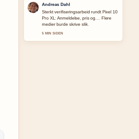
Sara Lind
God gjennomgang av Mel gram til dl –
enkel omregning.... Dette er den klarest
oppsummeringen i dag.
7 MIN SIDEN