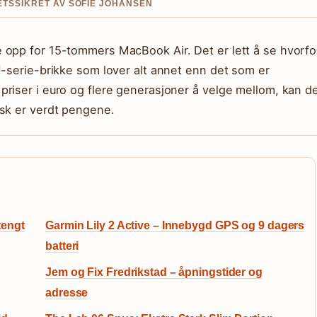
TETSSIKRET AV SOFIE JOHANSEN
 opp for 15-tommers MacBook Air. Det er lett å se hvorfo
M-serie-brikke som lover alt annet enn det som er
riser i euro og flere generasjoner å velge mellom, kan d
isk er verdt pengene.
tengt
Garmin Lily 2 Active – Innebygd GPS og 9 dagers
batteri
g
Jem og Fix Fredrikstad – åpningstider og
adresse