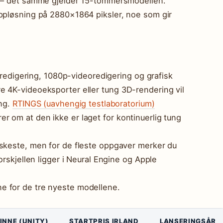
r – det samme gjelder 15-tommersmodellen.
oppløsning på 2880×1864 piksler, noe som gir
deredigering, 1080p-videoredigering og grafisk
e 4K-videoeksporter eller tung 3D-rendering vil
ing.
RTINGS (uavhengig testlaboratorium)
 om at den ikke er laget for kontinuerlig tung
askeste, men for de fleste oppgaver merker du
orskjellen ligger i Neural Engine og Apple
e for de tre nyeste modellene.
INNE (UNITY)
STARTPRIS IRLAND
LANSERINGSÅR