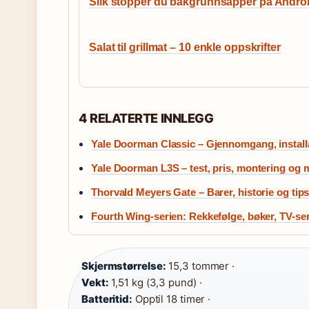
Slik stopper du bakgrunnsapper på Andro
Salat til grillmat – 10 enkle oppskrifter
4 RELATERTE INNLEGG
Yale Doorman Classic – Gjennomgang, install
Yale Doorman L3S – test, pris, montering og 
Thorvald Meyers Gate – Barer, historie og tip
Fourth Wing-serien: Rekkefølge, bøker, TV-ser
Skjermstørrelse:
15,3 tommer ·
Vekt:
1,51 kg (3,3 pund) ·
Batteritid:
Opptil 18 timer ·