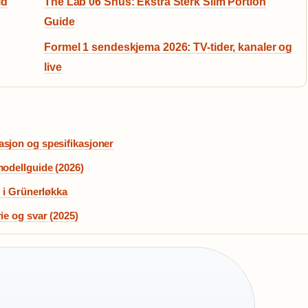
id
The Lab 06 Snus: Ekstra Sterk Slim Portion
Guide
Formel 1 sendeskjema 2026: TV-tider, kanaler og
live
asjon og spesifikasjoner
modellguide (2026)
s i Grünerløkka
ie og svar (2025)