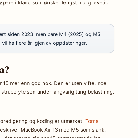
pere i Irland som ønsker lengst mulig levetid,
tert siden 2023, men bare M4 (2025) og M5
vil ha flere år igjen av oppdateringer.
a?
r 15 mer enn god nok. Den er uten vifte, noe
 strupe ytelsen under langvarig tung belastning.
deoredigering og koding er utmerket.
Tom’s
eskriver MacBook Air 13 med M5 som slank,