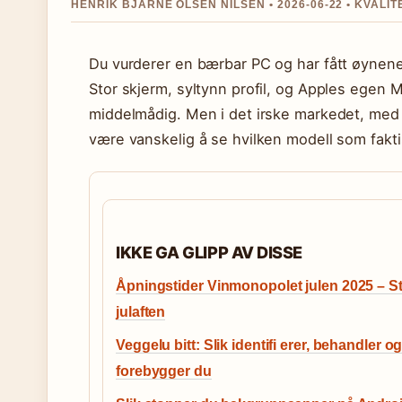
HENRIK BJARNE OLSEN NILSEN • 2026-06-22 • KVALI
Du vurderer en bærbar PC og har fått øynene
Stor skjerm, syltynn profil, og Apples egen 
middelmådig. Men i det irske markedet, med p
være vanskelig å se hvilken modell som fakt
IKKE GA GLIPP AV DISSE
Åpningstider Vinmonopolet julen 2025 – S
julaften
Veggelu bitt: Slik identifi erer, behandler o
forebygger du