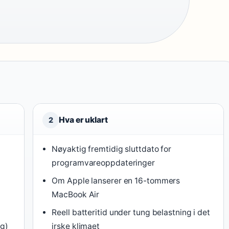
Hva er uklart
2
Nøyaktig fremtidig sluttdato for
programvareoppdateringer
Om Apple lanserer en 16-tommers
MacBook Air
Reell batteritid under tung belastning i det
ng)
irske klimaet