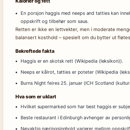
Kalorier og fett
En porsjon haggis med neeps and tatties kan inn
oppskrift og tilbehør som saus.
Retten er ikke en lettvekter, men i moderate meng
balansert kosthold – spesielt om du bytter ut fløt
Bekreftede fakta
Haggis er en skotsk rett (Wikipedia (leksikon)).
Neeps er kålrot, tatties er poteter (Wikipedia (leks
Burns Night feires 25. januar (ICH Scotland (kultur
Hva som er uklart
Hvilket supermarked som har best haggis er subjek
Beste restaurant i Edinburgh avhenger av personl
Nøyaktig næringsinnhold varierer mellom oppskrif