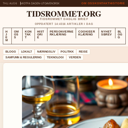
THU, AUG 6
MIDTPA DAGEN-UTGAVE
NORSK
OM OSS
KONTAKT
HISTORIE
TIDSROMMET.ORG
TIDSROMMET DAGLIG BRIEF
OPPDATERT 14:43
16 ARTIKLER I DAG
H
OM
KON
HIST
PERSONVERNE
COOKIEER
NYHET
BL
J
OS
TAK
ORI
RKLÆRING
KLÆRING
SBREV
OG
E
S
T
E
G
M
BLOGG
LOKALT
NÆRINGSLIV
POLITIKK
REISE
SAMFUNN & REGULERING
TEKNOLOGI
VERDEN