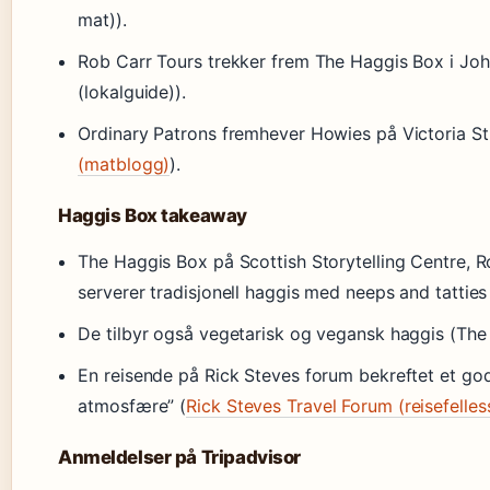
mat)).
Rob Carr Tours trekker frem The Haggis Box i Jo
(lokalguide)).
Ordinary Patrons fremhever Howies på Victoria St
(matblogg)
).
Haggis Box takeaway
The Haggis Box på Scottish Storytelling Centre, Ro
serverer tradisjonell haggis med neeps and tatties 
De tilbyr også vegetarisk og vegansk haggis (The H
En reisende på Rick Steves forum bekreftet et god
atmosfære” (
Rick Steves Travel Forum (reisefelle
Anmeldelser på Tripadvisor