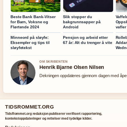
Beste Bank Bank-Vitser
Slik stopper du
Vaffel
for Barn, Voksne og
bakgrunnsapper på
Oppskr
Flørtende 2024
Android
vafler
Minneord på sløyfe:
Pensjon og arbeid etter
Rolle
Eksempler og tips til
67 år: Alt du trenger å vite
Addam
sløyfetekst
Wedn
OM SKRIBENTEN
Henrik Bjarne Olsen Nilsen
Dekningen oppdateres gjennom dagen med åpen 
TIDSROMMET.ORG
TidsRommet.org redaksjon publiserer verifisert rapportering,
kontekstoppdateringer og rettelser med tydelige kilder.