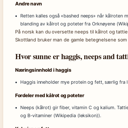
Andre navn
Retten kalles også «bashed neeps» når kålroten m
blanding av kålrot og poteter fra Orknøyene (Wikip
På norsk kan du oversette neeps til kålrot og tatties
Skottland bruker man de gamle betegnelsene som e
Hvor sunne er haggis, neeps and tatt
Næringsinnhold i haggis
Haggis inneholder mye protein og fett, særlig fra 
Fordeler med kålrot og poteter
Neeps (kålrot) gir fiber, vitamin C og kalium. Tat
og B-vitaminer (Wikipedia (leksikon)).