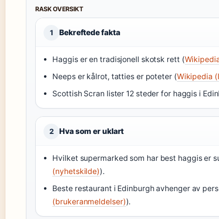
RASK OVERSIKT
Bekreftede fakta
1
Haggis er en tradisjonell skotsk rett (
Wikipedia
Neeps er kålrot, tatties er poteter (
Wikipedia (
Scottish Scran lister 12 steder for haggis i Edi
Hva som er uklart
2
Hvilket supermarked som har best haggis er su
(nyhetskilde)
).
Beste restaurant i Edinburgh avhenger av pers
(brukeranmeldelser)
).