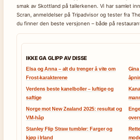
smak av Skottland på tallerkenen. Vi har samlet in
Scran, anmeldelser på Tripadvisor og tester fra The
du finner den beste versjonen – både på restauran
IKKE GA GLIPP AV DISSE
Elsa og Anna – alt du trenger å vite om
Gina 
Frost-karakterene
åpni
Verdens beste kanelboller – luftige og
Kana
saftige
mann
Norge mot New Zealand 2025: resultat og
Enge
VM-håp
over
Stanley Flip Straw tumbler: Farger og
Rette
kjøp i Irland
mode