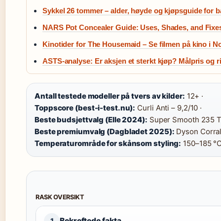
Sykkel 26 tommer – alder, høyde og kjøpsguide for b
NARS Pot Concealer Guide: Uses, Shades, and Fixe
Kinotider for The Housemaid – Se filmen på kino i N
ASTS-analyse: Er aksjen et sterkt kjøp? Målpris og r
Antall testede modeller på tvers av kilder:
12+ ·
Toppscore (best-i-test.nu):
Curli Anti – 9,2/10 ·
Beste budsjettvalg (Elle 2024):
Super Smooth 235 To
Beste premiumvalg (Dagbladet 2025):
Dyson Corral
Temperaturområde for skånsom styling:
150–185 °
RASK OVERSIKT
Bekreftede fakta
1