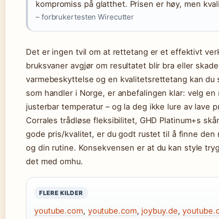
kompromiss på glatthet. Prisen er høy, men kval
– forbrukertesten Wirecutter
Det er ingen tvil om at rettetang er et effektivt ve
bruksvaner avgjør om resultatet blir bra eller skade
varmebeskyttelse og en kvalitetsrettetang kan du s
som handler i Norge, er anbefalingen klar: velg e
justerbar temperatur – og la deg ikke lure av lave 
Corrales trådløse fleksibilitet, GHD Platinum+s sk
gode pris/kvalitet, er du godt rustet til å finne de
og din rutine. Konsekvensen er at du kan style tryg
det med omhu.
FLERE KILDER
youtube.com
,
youtube.com
,
joybuy.de
,
youtube.