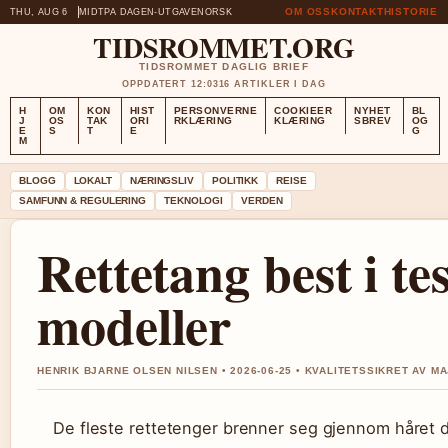
OM OSS
KONTAKT
HISTORIE
THU, AUG 6
MIDTPA DAGEN-UTGAVE
NORSK
TIDSROMMET.ORG
TIDSROMMET DAGLIG BRIEF
OPPDATERT 12:03
16 ARTIKLER I DAG
H
OM
KON
HIST
PERSONVERNE
COOKIEER
NYHET
BL
J
OS
TAK
ORI
RKLÆRING
KLÆRING
SBREV
OG
E
S
T
E
G
M
BLOGG
LOKALT
NÆRINGSLIV
POLITIKK
REISE
SAMFUNN & REGULERING
TEKNOLOGI
VERDEN
Rettetang best i te
modeller
HENRIK BJARNE OLSEN NILSEN • 2026-06-25 • KVALITETSSIKRET AV M
De fleste rettetenger brenner seg gjennom håret di