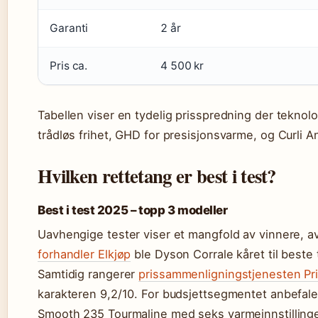
Garanti
2 år
Pris ca.
4 500 kr
Tabellen viser en tydelig prisspredning der teknolo
trådløs frihet, GHD for presisjonsvarme, og Curli Anti
Hvilken rettetang er best i test?
Best i test 2025 – topp 3 modeller
Uavhengige tester viser et mangfold av vinnere, a
forhandler Elkjøp
ble Dyson Corrale kåret til beste
Samtidig rangerer
prissammenligningstjenesten Pri
karakteren 9,2/10. For budsjettsegmentet anbefal
Smooth 235 Tourmaline med seks varmeinnstillinger