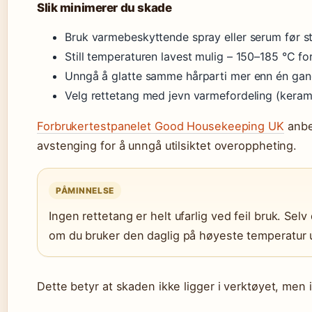
Slik minimerer du skade
Bruk varmebeskyttende spray eller serum før st
Still temperaturen lavest mulig – 150–185 °C fo
Unngå å glatte samme hårparti mer enn én ga
Velg rettetang med jevn varmefordeling (kerami
Forbrukertestpanelet Good Housekeeping UK
anbe
avstenging for å unngå utilsiktet overoppheting.
PÅMINNELSE
Ingen rettetang er helt ufarlig ved feil bruk. Se
om du bruker den daglig på høyeste temperatur 
Dette betyr at skaden ikke ligger i verktøyet, men 