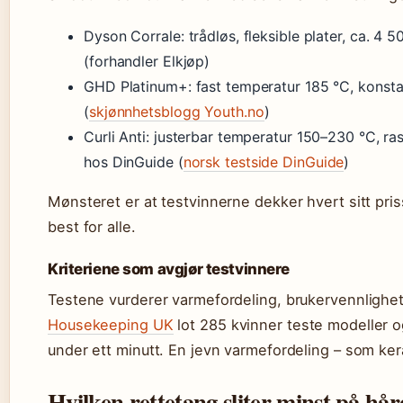
Dyson Corrale: trådløs, fleksible plater, ca. 4
(forhandler Elkjøp)
GHD Platinum+: fast temperatur 185 °C, konsta
(
skjønnhetsblogg Youth.no
)
Curli Anti: justerbar temperatur 150–230 °C, ra
hos DinGuide (
norsk testside DinGuide
)
Mønsteret er at testvinnerne dekker hvert sitt pr
best for alle.
Kriteriene som avgjør testvinnere
Testene vurderer varmefordeling, brukervennlighet
Housekeeping UK
lot 285 kvinner teste modeller og 
under ett minutt. En jevn varmefordeling – som kera
Hvilken rettetang sliter minst på hår