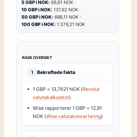
5 GBP i NOK:
68,81 NOK ·
10 GBP i NOK:
137,62 NOK ·
50 GBP i NOK:
688,11 NOK ·
100 GBP i NOK:
1 376,21 NOK
RASK OVERSIKT
Bekreftede fakta
1
1 GBP = 13,7621 NOK (
Revolut
valutakalkulator
)
Wise rapporterer 1 GBP = 12,91
NOK (
Wise valutakonvertering
)