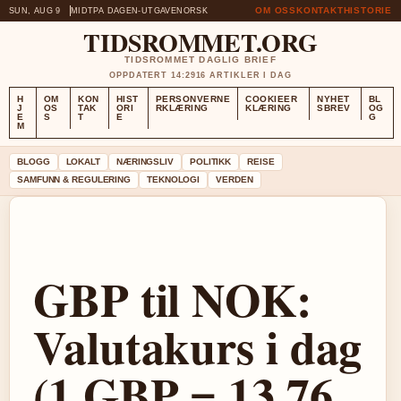
OM OSS
KONTAKT
HISTORIE
SUN, AUG 9
MIDTPA DAGEN-UTGAVE
NORSK
TIDSROMMET.ORG
TIDSROMMET DAGLIG BRIEF
OPPDATERT 14:29
16 ARTIKLER I DAG
H
OM
KON
HIST
PERSONVERNE
COOKIEER
NYHET
BL
J
OS
TAK
ORI
RKLÆRING
KLÆRING
SBREV
OG
E
S
T
E
G
M
BLOGG
LOKALT
NÆRINGSLIV
POLITIKK
REISE
SAMFUNN & REGULERING
TEKNOLOGI
VERDEN
GBP til NOK:
Valutakurs i dag
(1 GBP = 13,76