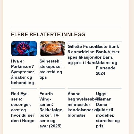
FLERE RELATERTE INNLEGG
Gillette Fusion
Beste Bank
5 anmeldelse:
Bank-Vitser
spesifikasjoner
for Barn,
Hva er
Svinestek i
og pris i Irland
Voksne og
Parkinson?
stekepose –
Flørtende
Symptomer,
steketid og
2024
årsaker og
tips
behandling
Red Eye
Fourth
Åsane
Uggs
serie:
Wing-
begravelsesbyrå
Tasman
sesonger,
serien:
minnesider –
Dame –
cast og
Rekkefølge,
kondolanser og
Guide til
hvor du ser
bøker, TV-
blomster
modeller,
den i Norge
serie og
størrelse og
svar (2025)
pris